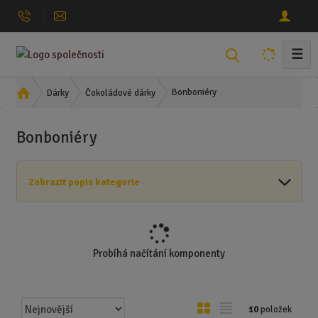
☰
V
y
h
Ú
Bonboniéry
Dárky
Čokoládové dárky
l
v
o
e
Bonboniéry
d
d
n
a
í
t
Zobrazit popis kategorie
s
t
r
a
n
Probíhá načítání komponenty
a
Ř
O
T
10
položek