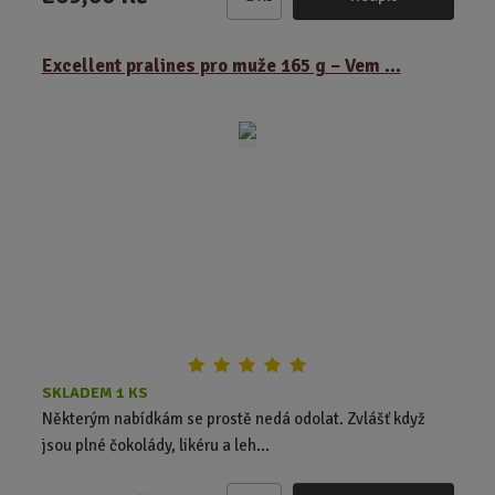
Z
m
ě
Excellent pralines pro muže 165 g – Vem ...
n
i
t
p
o
č
e
t
SKLADEM 1 KS
Některým nabídkám se prostě nedá odolat. Zvlášť když
jsou plné čokolády, likéru a leh...