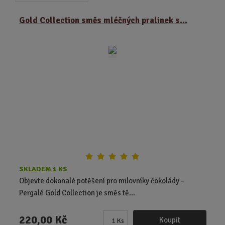
a
b
a
z
r
b
Gold Collection směs mléčných pralinek s...
e
á
u
n
z
l
í
k
k
p
o
o
r
o
v
v
d
ý
ý
u
v
v
k
ý
ý
t
p
p
ů
i
i
s
s
SKLADEM 1 KS
Objevte dokonalé potěšení pro milovníky čokolády –
Pergalé Gold Collection je směs tě...
220,00 Kč
Koupit
Ks