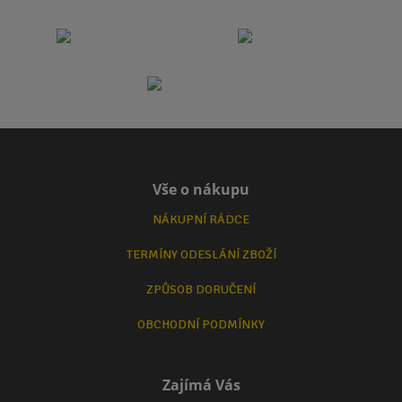
Vše o nákupu
NÁKUPNÍ RÁDCE
TERMÍNY ODESLÁNÍ ZBOŽÍ
ZPŮSOB DORUČENÍ
OBCHODNÍ PODMÍNKY
Zajímá Vás