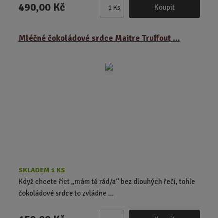
490,00 Kč
Koupit
Ks
Z
m
ě
Mléčné čokoládové srdce Maitre Truffout ...
n
i
t
p
o
č
e
t
SKLADEM 1 KS
Když chcete říct „mám tě rád/a“ bez dlouhých řečí, tohle
čokoládové srdce to zvládne ...