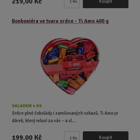
219,00 Kč
Koupit
Ks
Z
m
ě
Bonboniéra ve tvaru srdce - Ti Amo 400 g
n
i
t
p
o
č
e
t
SKLADEM 1 KS
Srdce plné čokolády i zamilovaných vzkazů. Ti Amo je
dárek, který mluví za vás – a sl...
199,00 Kč
Koupit
Ks