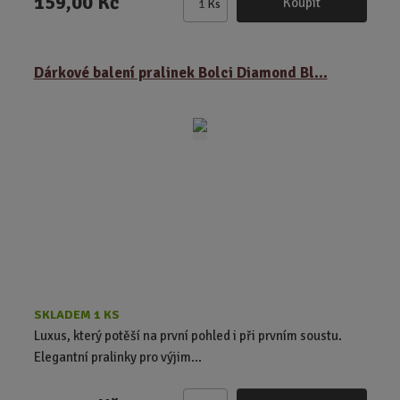
159,00 Kč
Koupit
Ks
Z
m
ě
Dárkové balení pralinek Bolci Diamond Bl...
n
i
t
p
o
č
e
t
SKLADEM 1 KS
Luxus, který potěší na první pohled i při prvním soustu.
Elegantní pralinky pro výjim...