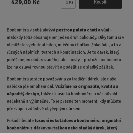
429,00 Kč
Koupit
Ks
Z
m
ě
n
Bonboniéra v sobě ukrývá
pestrou paletu chutí a vůní
–
i
málokdy totiž obsahuje jen jeden druh čokolády. Díky tomu si v
t
p
ní můžete vychutnat bílou, mléčnou i hořkou čokoládu, a to v
o
různých náplních, tvarech a kombinacích. Je to dárek, který
č
potěší nejen obdarovaného, ale i hosty – protože bonboniéru
e
lze na oslavě rovnou otevřít a podělit se o sladký zážitek.
t
Bonboniéra je sice považována za tradiční dárek, ale naše
nabídka jde mnohem dál.
Vsázíme na originalitu, kvalitu a
nápaditý design
, takže i klasická bonboniéra u nás působí
nečekaně a výjimečně. To je přesně ten moment, kdy můžete
překvapit i zdánlivě obyčejným dárkem.
Pokud hledáte
luxusní čokoládovou bonboniéru, originální
bonboniéru s dárkovou taškou nebo sladký dárek, který