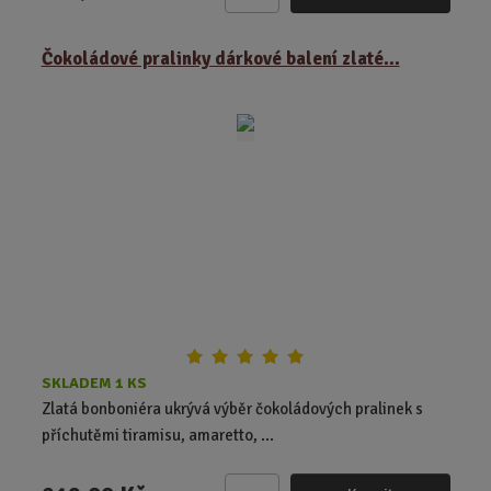
Z
m
ě
Čokoládové pralinky dárkové balení zlaté...
n
i
t
p
o
č
e
t
SKLADEM 1 KS
Zlatá bonboniéra ukrývá výběr čokoládových pralinek s
příchutěmi tiramisu, amaretto, ...