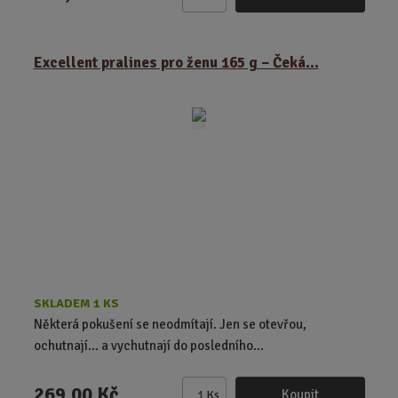
Z
m
ě
Excellent pralines pro ženu 165 g – Čeká...
n
i
t
p
o
č
e
t
SKLADEM 1 KS
Některá pokušení se neodmítají. Jen se otevřou,
ochutnají… a vychutnají do posledního...
269,00 Kč
Koupit
Ks