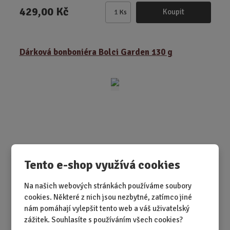
429,00 Kč
Koupit
Ks
Z
m
ě
Dárková bonboniéra Bolci Garden 130 g
n
i
t
p
o
č
e
t
Tento e-shop využívá cookies
Na našich webových stránkách používáme soubory
SKLADEM 1 KS
cookies. Některé z nich jsou nezbytné, zatímco jiné
Když chcete darovat něco, co vypadá krásně a chutná
nám pomáhají vylepšit tento web a váš uživatelský
ještě líp. Bonboniéra Bolci Garde...
zážitek. Souhlasíte s používáním všech cookies?