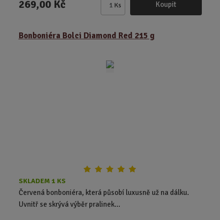
269,00 Kč
Koupit
Ks
Z
m
ě
Bonboniéra Bolci Diamond Red 215 g
n
i
t
p
o
č
e
t
SKLADEM 1 KS
Červená bonboniéra, která působí luxusně už na dálku.
Uvnitř se skrývá výběr pralinek...