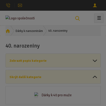
☰
V
y
h
Ú
40. narozeniny
Dárky k narozeninám
l
v
o
e
40. narozeniny
d
d
n
a
í
t
Zobrazit popis kategorie
s
t
r
Skrýt další kategorie
a
n
a
Dárky k 40 pro muže