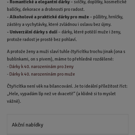
-
Romantické a elegantní dárky
– svíčky, doplňky, kosmetické
balíčky, dekorace a drobnosti pro radost.
-
Alkoholové a praktické dárky pro muže
– půllitry, hrníčky,
zástěry a vychytávky, které zvládnou i oslavu bez újmy.
-
Univerzální dárky s duší
– dárky, které potěší muže i ženy,
protože radost je prostě bez pohlaví.
A protože ženy a muži slaví tuhle čtyřicítku trochu jinak (ona s
bublinkami, on s pivem), máme to přehledně rozdělené:
-
Dárky k 40. narozeninám pro ženy
-
Dárky k 40. narozeninám pro muže
Čtyřicítka není věk na bilancování. Je to ideální příležitost říct:
„Hele, vypadám líp než ve dvaceti!“ (a klidně si to myslet
vážně).
Akční nabídky