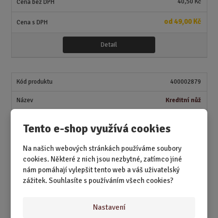
v
t
40,50 Kč
í
v
í
od
49,00 Kč
Detail
400002879
Kreditní nůž
SKLADEM 8 KS
Tento e-shop využívá cookies
40,50 Kč
Na našich webových stránkách používáme soubory
49,00 Kč
cookies. Některé z nich jsou nezbytné, zatímco jiné
nám pomáhají vylepšit tento web a váš uživatelský
S
N
Z
zážitek. Souhlasíte s používáním všech cookies?
Ks
n
a
m
í
v
ě
Koupit
ž
ý
Nastavení
n
i
š