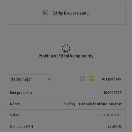
Dárky k 40 pro ženu
Probíhá načítání komponenty
Ř
O
T
303
položek
a
b
a
z
r
b
100001567
e
á
u
n
Svíčky - Ledová fontána na dort
z
l
í
k
k
SKLADEM 1 KS
p
o
o
r
28,93 Kč
o
v
v