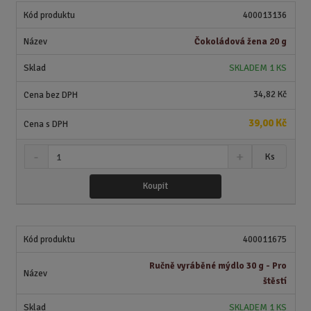
400013136
Čokoládová žena 20 g
SKLADEM 1 KS
34,82 Kč
39,00 Kč
S
N
Z
Ks
n
a
m
í
v
ě
Koupit
ž
ý
n
i
š
i
t
i
t
m
t
400011675
p
n
m
o
o
n
Ručně vyráběné mýdlo 30 g - Pro
ž
o
č
štěstí
s
ž
e
t
s
t
SKLADEM 1 KS