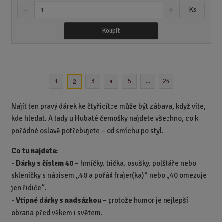
S
N
Z
Ks
n
a
m
í
v
ě
Koupit
ž
ý
n
i
š
i
t
i
t
m
t
p
n
m
1
3
4
5
...
26
2
o
o
n
ž
o
č
s
ž
e
Najít ten pravý dárek ke čtyřicítce může být zábava, když víte,
t
s
t
kde hledat. A tady u Hubaté černošky najdete všechno, co k
v
t
pořádné oslavě potřebujete – od smíchu po styl.
í
v
í
Co tu najdete:
-
Dárky s číslem 40
– hrníčky, trička, osušky, polštáře nebo
skleničky s nápisem „40 a pořád frajer(ka)“ nebo „40 omezuje
jen řidiče“.
-
Vtipné dárky s nadsázkou
– protože humor je nejlepší
obrana před věkem i světem.