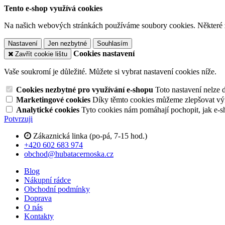
Tento e-shop využívá cookies
Na našich webových stránkách používáme soubory cookies. Některé z n
Nastavení
Jen nezbytné
Souhlasím
Cookies nastavení
Zavřít cookie lištu
Vaše soukromí je důležité. Můžete si vybrat nastavení cookies níže.
Cookies nezbytné pro využívání e-shopu
Toto nastavení nelze 
Marketingové cookies
Díky těmto cookies můžeme zlepšovat výko
Analytické cookies
Tyto cookies nám pomáhají pochopit, jak e-s
Potvrzuji
Zákaznická linka (po-pá, 7-15 hod.)
+420 602 683 974
obchod@hubatacernoska.cz
Blog
Nákupní rádce
Obchodní podmínky
Doprava
O nás
Kontakty