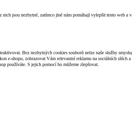
ich jsou nezbytné, zatímco jiné nám pomáhají vylepšit tento web a vá
deaktivovat. Bez nezbytných cookies souborů nelze naše služby smyslu
n e-shopu, zobrazovat Vám relevantní reklamu na sociálních sítích a 
hop používáte. S jejich pomocí ho můžeme zlepšovat.