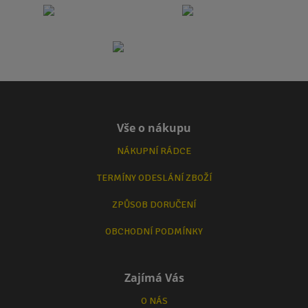
Vše o nákupu
NÁKUPNÍ RÁDCE
TERMÍNY ODESLÁNÍ ZBOŽÍ
ZPŮSOB DORUČENÍ
OBCHODNÍ PODMÍNKY
Zajímá Vás
O NÁS