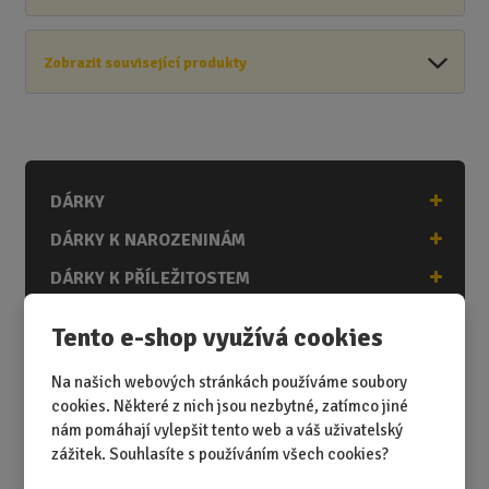
Zobrazit související produkty
DÁRKY
DÁRKY K NAROZENINÁM
DÁRKY K PŘÍLEŽITOSTEM
DÁRKY PODLE ZÁJMŮ
Tento e-shop využívá cookies
DÁRKY PODLE ZAMĚSTNÁNÍ
Na našich webových stránkách používáme soubory
DÁRKY PRO DĚTI A MLÁDEŽ
cookies. Některé z nich jsou nezbytné, zatímco jiné
nám pomáhají vylepšit tento web a váš uživatelský
DÁRKY PRO MUŽE
zážitek. Souhlasíte s používáním všech cookies?
DÁRKY PRO ŽENY