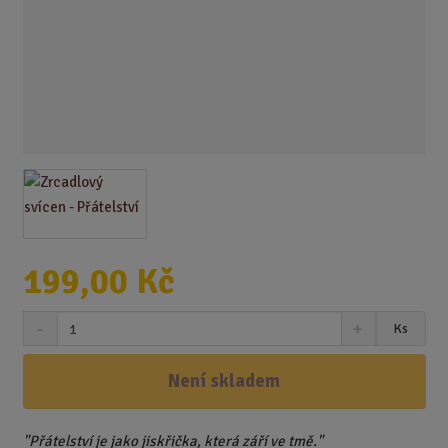
199,00 Kč
S
N
Z
Ks
n
a
m
í
v
ě
ž
ý
Není skladem
n
i
š
i
t
i
t
m
t
"Přátelství je jako jiskřička, která září ve tmě."