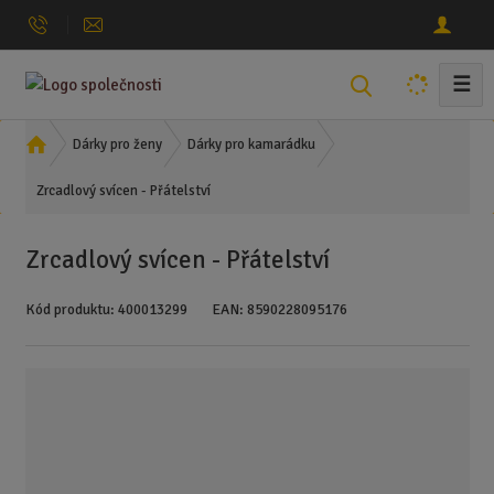
☰
V
y
h
Ú
Dárky pro ženy
Dárky pro kamarádku
l
v
Zrcadlový svícen - Přátelství
o
e
d
d
n
a
Zrcadlový svícen - Přátelství
í
t
s
Kód produktu:
400013299
EAN:
8590228095176
t
r
a
n
a