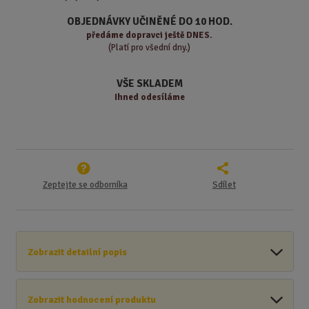
p
n
m
o
o
n
OBJEDNÁVKY UČINĚNÉ DO 10 HOD.
ž
o
č
předáme
dopravci ještě DNES.
s
ž
(Platí pro všední dny.)
e
t
s
t
v
t
VŠE SKLADEM
í
v
Ihned odesíláme
í
Zeptejte se odborníka
Sdílet
Zobrazit detailní popis
Zobrazit hodnocení produktu