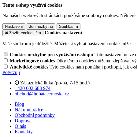
Tento e-shop využívá cookies
Na našich webových stránkách používáme soubory cookies. Některé z n
Nastavení
Jen nezbytné
Souhlasím
Cookies nastavení
Zavřít cookie lištu
Vaše soukromí je důležité. Můžete si vybrat nastavení cookies níže.
Cookies nezbytné pro využívání e-shopu
Toto nastavení nelze 
Marketingové cookies
Díky těmto cookies můžeme zlepšovat výko
Analytické cookies
Tyto cookies nám pomáhají pochopit, jak e-s
Potvrzuji
Zákaznická linka (po-pá, 7-15 hod.)
+420 602 683 974
obchod@hubatacernoska.cz
Blog
Nákupní rádce
Obchodní podmínky
Doprava
O nás
Kontakty