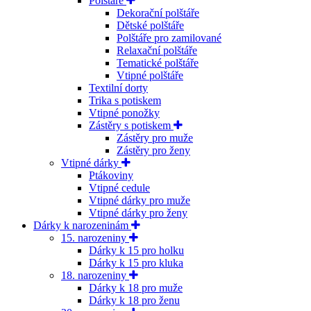
Polštáře
Dekorační polštáře
Dětské polštáře
Polštáře pro zamilované
Relaxační polštáře
Tematické polštáře
Vtipné polštáře
Textilní dorty
Trika s potiskem
Vtipné ponožky
Zástěry s potiskem
Zástěry pro muže
Zástěry pro ženy
Vtipné dárky
Ptákoviny
Vtipné cedule
Vtipné dárky pro muže
Vtipné dárky pro ženy
Dárky k narozeninám
15. narozeniny
Dárky k 15 pro holku
Dárky k 15 pro kluka
18. narozeniny
Dárky k 18 pro muže
Dárky k 18 pro ženu