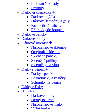
Luxusní čokolády
Pralinky
Dárková kosmetika
Dárková mýdla
Dárkové šampóny a gely
Kosmetické balíčky
Přípravky do koupele
Dárkové balíčky
Dárkové bedny
Dárkové sklenice
Narozeninové sklenice
Originální sklenice
Skleněné panáky
Skleněné půllitry
Skleničky na víno
Dárky s penězi
Dárky - peníze
Pokladničky a kasičky
Schránky na peníze
Dárky z lásky
Hrníčky
Dárkové hrnky
Hrnky na kávu
Narozeninové hrnky
Velké hrnky