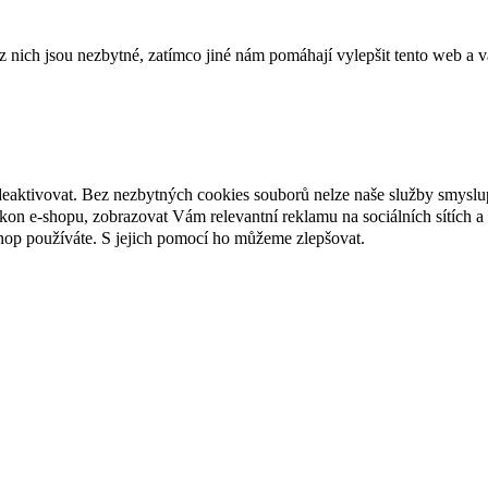
ich jsou nezbytné, zatímco jiné nám pomáhají vylepšit tento web a vá
deaktivovat. Bez nezbytných cookies souborů nelze naše služby smyslu
n e-shopu, zobrazovat Vám relevantní reklamu na sociálních sítích a 
hop používáte. S jejich pomocí ho můžeme zlepšovat.