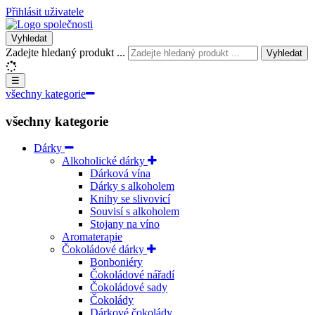
Přihlásit uživatele
Vyhledat
Zadejte hledaný produkt ...
Vyhledat
☰
všechny kategorie
všechny kategorie
Dárky
Alkoholické dárky
Dárková vína
Dárky s alkoholem
Knihy se slivovicí
Souvisí s alkoholem
Stojany na víno
Aromaterapie
Čokoládové dárky
Bonboniéry
Čokoládové nářadí
Čokoládové sady
Čokolády
Dárkové čokolády