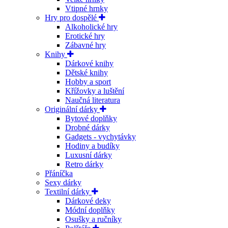
Vtipné hrnky
Hry pro dospělé
Alkoholické hry
Erotické hry
Zábavné hry
Knihy
Dárkové knihy
Dětské knihy
Hobby a sport
Křížovky a luštění
Naučná literatura
Originální dárky
Bytové doplňky
Drobné dárky
Gadgets - vychytávky
Hodiny a budíky
Luxusní dárky
Retro dárky
Přáníčka
Sexy dárky
Textilní dárky
Dárkové deky
Módní doplňky
Osušky a ručníky