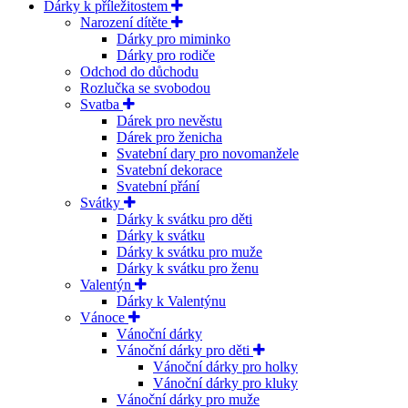
Dárky k příležitostem
Narození dítěte
Dárky pro miminko
Dárky pro rodiče
Odchod do důchodu
Rozlučka se svobodou
Svatba
Dárek pro nevěstu
Dárek pro ženicha
Svatební dary pro novomanžele
Svatební dekorace
Svatební přání
Svátky
Dárky k svátku pro děti
Dárky k svátku
Dárky k svátku pro muže
Dárky k svátku pro ženu
Valentýn
Dárky k Valentýnu
Vánoce
Vánoční dárky
Vánoční dárky pro děti
Vánoční dárky pro holky
Vánoční dárky pro kluky
Vánoční dárky pro muže