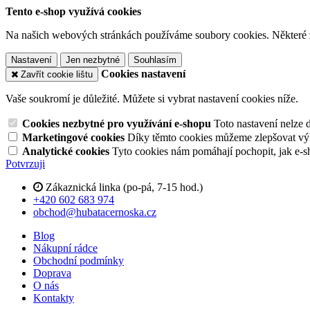
Tento e-shop využívá cookies
Na našich webových stránkách používáme soubory cookies. Některé z n
Nastavení
Jen nezbytné
Souhlasím
Cookies nastavení
Zavřít cookie lištu
Vaše soukromí je důležité. Můžete si vybrat nastavení cookies níže.
Cookies nezbytné pro využívání e-shopu
Toto nastavení nelze 
Marketingové cookies
Díky těmto cookies můžeme zlepšovat výko
Analytické cookies
Tyto cookies nám pomáhají pochopit, jak e-s
Potvrzuji
Zákaznická linka (po-pá, 7-15 hod.)
+420 602 683 974
obchod@hubatacernoska.cz
Blog
Nákupní rádce
Obchodní podmínky
Doprava
O nás
Kontakty