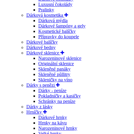
Luxusní čokolády
Pralinky
Dárková kosmetika
Dárková mýdla
Dárkové šampóny a gely
Kosmetické balíčky
Přípravky do koupele
Dárkové balíčky
Dárkové bedny
Dárkové sklenice
Narozeninové sklenice
Originální sklenice
Skleněné panáky
Skleněné půllitry
Skleničky na víno
Dárky s penězi
Dárky - peníze
Pokladničky a kasičky
Schránky na peníze
Dárky z lásky
Hrníčky
Dárkové hrnky
Hrnky na kávu
Narozeninové hrnky
Velké hrnky