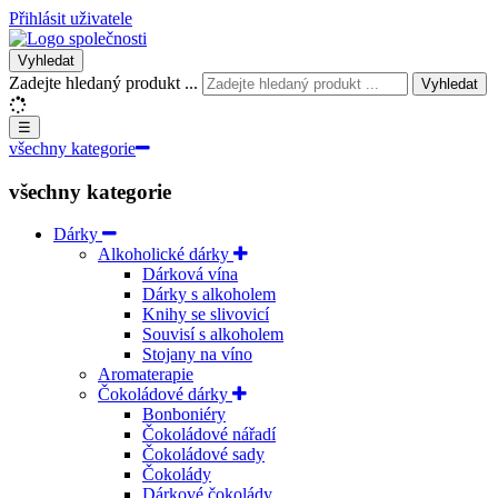
Přihlásit uživatele
Vyhledat
Zadejte hledaný produkt ...
Vyhledat
☰
všechny kategorie
všechny kategorie
Dárky
Alkoholické dárky
Dárková vína
Dárky s alkoholem
Knihy se slivovicí
Souvisí s alkoholem
Stojany na víno
Aromaterapie
Čokoládové dárky
Bonboniéry
Čokoládové nářadí
Čokoládové sady
Čokolády
Dárkové čokolády