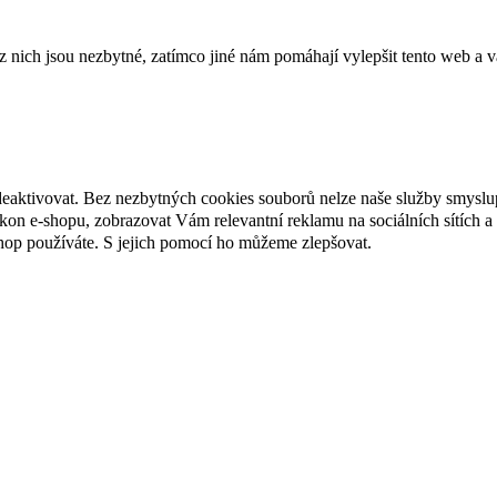
ich jsou nezbytné, zatímco jiné nám pomáhají vylepšit tento web a vá
deaktivovat. Bez nezbytných cookies souborů nelze naše služby smyslu
n e-shopu, zobrazovat Vám relevantní reklamu na sociálních sítích a 
hop používáte. S jejich pomocí ho můžeme zlepšovat.