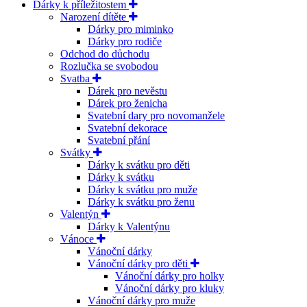
Dárky k příležitostem
Narození dítěte
Dárky pro miminko
Dárky pro rodiče
Odchod do důchodu
Rozlučka se svobodou
Svatba
Dárek pro nevěstu
Dárek pro ženicha
Svatební dary pro novomanžele
Svatební dekorace
Svatební přání
Svátky
Dárky k svátku pro děti
Dárky k svátku
Dárky k svátku pro muže
Dárky k svátku pro ženu
Valentýn
Dárky k Valentýnu
Vánoce
Vánoční dárky
Vánoční dárky pro děti
Vánoční dárky pro holky
Vánoční dárky pro kluky
Vánoční dárky pro muže