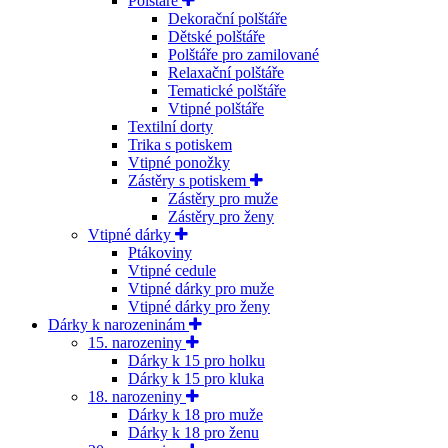
Polštáře
Dekorační polštáře
Dětské polštáře
Polštáře pro zamilované
Relaxační polštáře
Tematické polštáře
Vtipné polštáře
Textilní dorty
Trika s potiskem
Vtipné ponožky
Zástěry s potiskem
Zástěry pro muže
Zástěry pro ženy
Vtipné dárky
Ptákoviny
Vtipné cedule
Vtipné dárky pro muže
Vtipné dárky pro ženy
Dárky k narozeninám
15. narozeniny
Dárky k 15 pro holku
Dárky k 15 pro kluka
18. narozeniny
Dárky k 18 pro muže
Dárky k 18 pro ženu