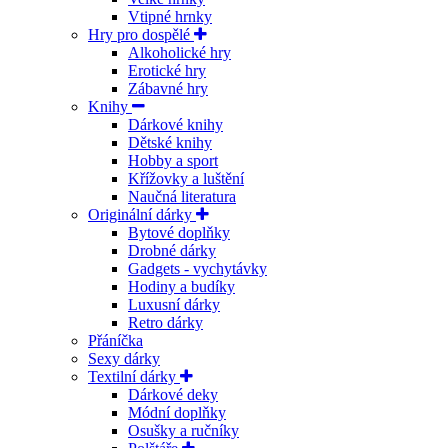
Vtipné hrnky
Hry pro dospělé
Alkoholické hry
Erotické hry
Zábavné hry
Knihy
Dárkové knihy
Dětské knihy
Hobby a sport
Křížovky a luštění
Naučná literatura
Originální dárky
Bytové doplňky
Drobné dárky
Gadgets - vychytávky
Hodiny a budíky
Luxusní dárky
Retro dárky
Přáníčka
Sexy dárky
Textilní dárky
Dárkové deky
Módní doplňky
Osušky a ručníky