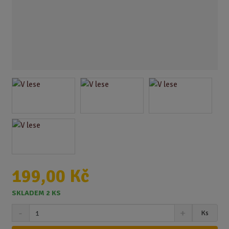
199,00 Kč
SKLADEM 2 KS
S
N
Z
Ks
n
a
m