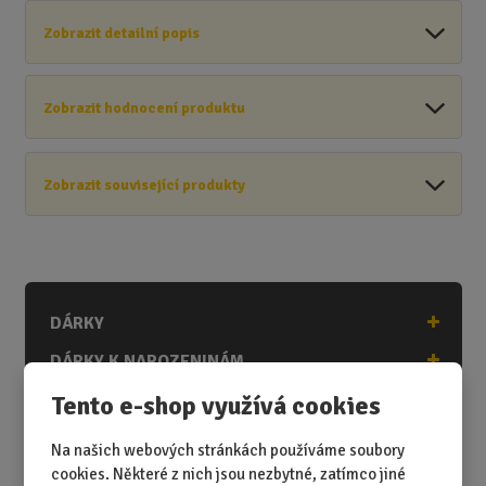
Zobrazit detailní popis
Zobrazit hodnocení produktu
Zobrazit související produkty
DÁRKY
DÁRKY K NAROZENINÁM
DÁRKY K PŘÍLEŽITOSTEM
Tento e-shop využívá cookies
DÁRKY PODLE ZÁJMŮ
Na našich webových stránkách používáme soubory
DÁRKY PODLE ZAMĚSTNÁNÍ
cookies. Některé z nich jsou nezbytné, zatímco jiné