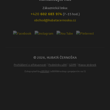
Zákaznická linka:
+420
602 683 974
(7–15 hod.)
obchod@hubatacernoska.cz
© 2026, HUBATÁ ČERNOŠKA
|
|
|
Prohlášení o přístupnosti
Podmínky užití
GDPR
Mapa stránek
Eshop vytvořila
eBRÁNA
| eBRÁNA eshop s propojením na IS