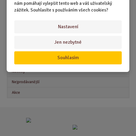
nám pomáhají vylepšit tento web a váš uživatelský
DÁRKY PRO DĚTI A MLÁDEŽ
zážitek. Souhlasíte s používáním všech cookies?
DÁRKY PRO MUŽE
Nastavení
DÁRKY PRO ŽENY
Jen nezbytné
Akční nabídky
Souhlasím
Novinky
Nejprodávanější
Akce