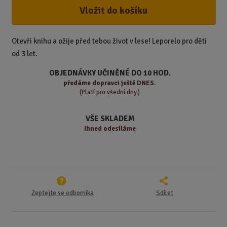
í
v
ě
ž
ý
Vložit do košíku
n
i
š
i
t
i
t
m
t
Otevři knihu a ožije před tebou život v lese! Leporelo pro děti
p
n
m
od 3 let.
o
o
n
ž
o
č
OBJEDNÁVKY UČINĚNÉ DO 10 HOD.
s
ž
e
předáme
dopravci ještě DNES.
t
s
t
(Platí pro všední dny.)
v
t
í
v
VŠE SKLADEM
í
Ihned odesíláme
Zeptejte se odborníka
Sdílet