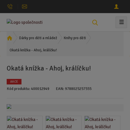
☰
V
y
h
Ú
Dárky pro děti a mládež
Knihy pro děti
l
v
Okatá knížka - Ahoj, králíčku!
o
e
d
d
n
a
Okatá knížka - Ahoj, králíčku!
í
t
s
AKCE
t
Kód produktu:
400012949
EAN:
9788025257555
r
a
n
a