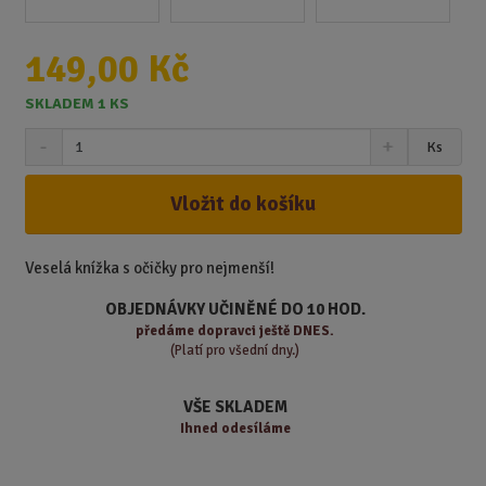
149,00 Kč
SKLADEM 1 KS
S
N
Z
Ks
n
a
m
í
v
ě
ž
ý
Vložit do košíku
n
i
š
i
t
i
t
m
t
Veselá knížka s očičky pro nejmenší!
p
n
m
o
o
n
OBJEDNÁVKY UČINĚNÉ DO 10 HOD.
ž
o
č
předáme
dopravci ještě DNES.
s
ž
(Platí pro všední dny.)
e
t
s
t
v
t
VŠE SKLADEM
í
v
Ihned odesíláme
í