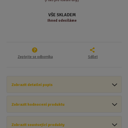
v
t
í
v
VŠE SKLADEM
í
Ihned odesíláme
Zeptejte se odborníka
Sdílet
Zobrazit detailní popis
Zobrazit hodnocení produktu
Zobrazit související produkty