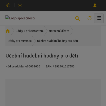
☰
V
y
h
Ú
Dárky k příležitostem
Narození dítěte
l
v
Učební hudební hodiny pro děti
o
Dárky pro miminko
e
d
d
n
a
Učební hudební hodiny pro děti
í
t
s
Kód produktu:
400009630
EAN:
4892401017383
t
r
a
n
a