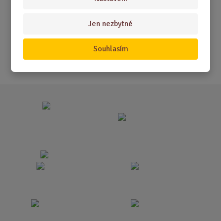
Akční nabídky
Jen nezbytné
Novinky
Nejprodávanější
Souhlasím
Akce