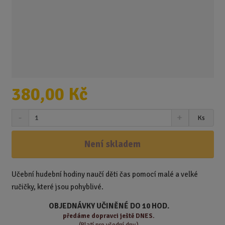
380,00 Kč
S
N
Z
Ks
n
a
m
í
v
ě
ž
ý
Není skladem
n
i
š
i
t
i
t
m
t
Učební hudební hodiny naučí děti čas pomocí malé a velké
p
n
m
ručičky, které jsou pohyblivé.
o
o
n
ž
o
č
OBJEDNÁVKY UČINĚNÉ DO 10 HOD.
s
ž
e
předáme
dopravci ještě DNES.
t
s
t
(Platí pro všední dny.)