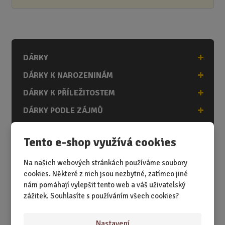
DÁRKY
DÁRKY K NAROZENINÁM
DÁRKY K PŘÍLEŽITOSTEM
DÁRKY PODLE ZÁJMŮ
DÁRKY PODLE ZAMĚSTNÁNÍ
Tento e-shop využívá cookies
DÁRKY PRO DĚTI A MLÁDEŽ
Na našich webových stránkách používáme soubory
DÁRKY PRO MUŽE
cookies. Některé z nich jsou nezbytné, zatímco jiné
DÁRKY PRO ŽENY
nám pomáhají vylepšit tento web a váš uživatelský
zážitek. Souhlasíte s používáním všech cookies?
Nastavení