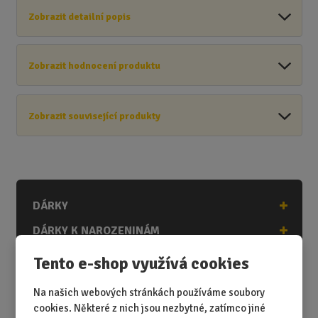
Zobrazit detailní popis
Zobrazit hodnocení produktu
Zobrazit související produkty
DÁRKY
DÁRKY K NAROZENINÁM
DÁRKY K PŘÍLEŽITOSTEM
Tento e-shop využívá cookies
DÁRKY PODLE ZÁJMŮ
Na našich webových stránkách používáme soubory
DÁRKY PODLE ZAMĚSTNÁNÍ
cookies. Některé z nich jsou nezbytné, zatímco jiné