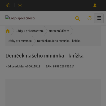
☰
V
y
h
Ú
Dárky k příležitostem
Narození dítěte
l
v
Deníček našeho miminka - knížka
o
Dárky pro miminko
e
d
d
n
a
Deníček našeho miminka - knížka
í
t
s
Kód produktu:
400011812
EAN:
9788026452614
t
r
a
n
a