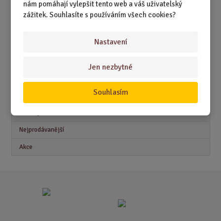
nám pomáhají vylepšit tento web a váš uživatelský
DÁRKY PRO DĚTI A MLÁDEŽ
zážitek. Souhlasíte s používáním všech cookies?
DÁRKY PRO MUŽE
Nastavení
DÁRKY PRO ŽENY
Jen nezbytné
Akční nabídky
Souhlasím
Novinky
Nejprodávanější
Akce