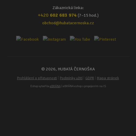
Zákaznická linka:
+420
602 683 974
(7–15 hod.)
obchod@hubatacernoska.cz
© 2026, HUBATÁ ČERNOŠKA
|
|
|
Prohlášení o přístupnosti
Podmínky užití
GDPR
Mapa stránek
Eshop vytvořila
eBRÁNA
| eBRÁNA eshop s propojením na IS