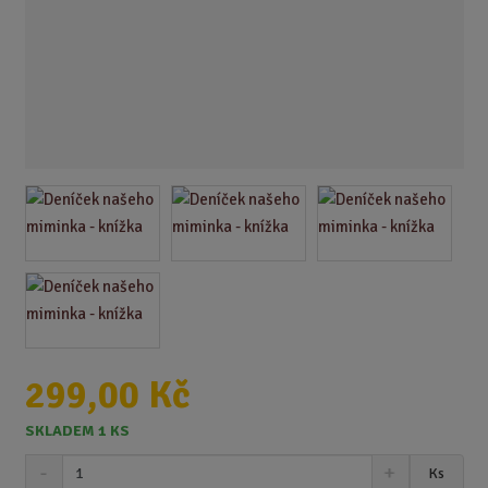
299,00 Kč
SKLADEM 1 KS
S
N
Z
Ks
n
a