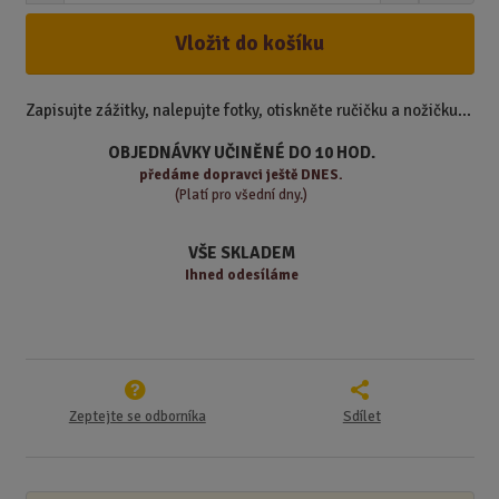
m
í
v
ě
ž
ý
Vložit do košíku
n
i
š
i
t
i
t
m
t
Zapisujte zážitky, nalepujte fotky, otiskněte ručičku a nožičku...
p
n
m
o
o
n
OBJEDNÁVKY UČINĚNÉ DO 10 HOD.
ž
o
č
předáme
dopravci ještě DNES.
s
ž
(Platí pro všední dny.)
e
t
s
t
v
t
VŠE SKLADEM
í
v
Ihned odesíláme
í
Zeptejte se odborníka
Sdílet