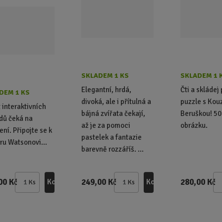
SKLADEM 1 KS
SKLADEM 1 
Elegantní, hrdá,
Čti a skládej
DEM 1 KS
divoká, ale i přítulná a
puzzle s Kou
 interaktivních
bájná zvířata čekají,
Beruškou! 50 
dů čeká na
až je za pomoci
obrázku.
ení. Připojte se k
pastelek a fantazie
ru Watsonovi...
barevně rozzáříš. ...
00 Kč
249,00 Kč
280,00 Kč
Koupit
Koupit
Ks
Ks
Z
Z
m
m
ě
ě
n
n