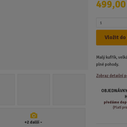
499,00
d
u
k
Z
t
m
.
ě
Vložit do
.
n
.
i
t
Malý kufřík, vel
p
o
plné pohody.
č
Zobraz detailní 
e
t
OBJEDNÁVKY
předáme
dop
(Platí pr
+2
další