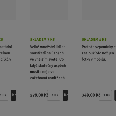
KS
SKLADEM 7 KS
SKLADEM 1 KS
 parádní
Velké množství lidí se
Protože vzpomínky s
zelnou
soustředí na úspěch
zaslouží víc než jen
dílků v
ve vnějším světě. Co
fotky v mobilu.
když skutečný úspěch
musíte nejprve
zažehnout uvnitř seb...
279,00 Kč
349,00 Kč
Koupit
Koupit
Ks
Ks
Ks
Z
Z
Z
m
m
m
ě
ě
ě
n
n
n