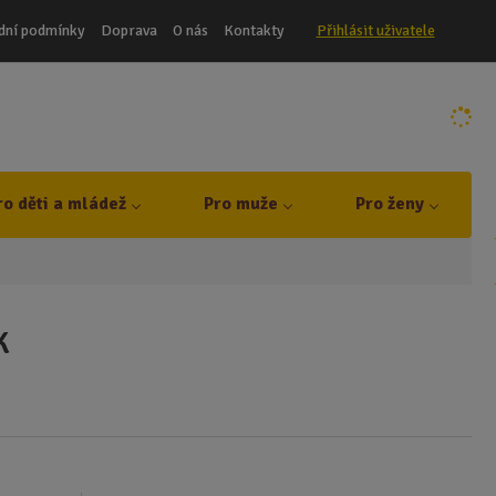
dní podmínky
Doprava
O nás
Kontakty
Přihlásit uživatele
ro děti a mládež
Pro muže
Pro ženy
k