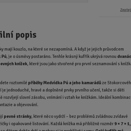
Zeptej
ilní popis
žky mají kouzlo, na které se nezapomíná. A když je jejich průvodcem
 Pú
, je o úsměvy postaráno. Tenhle krásný kufřík ukrývá rovnou
dvanác
pevných knížek
, které jsou jako stvořené pro první seznamování s kníž
.
jdete roztomilé
příběhy Medvídka Pú a jeho kamarádů
ze Stokorcové
í je jednoduché, hravé a doplněné prvky prvního učení, takže si děti
 rozvíjejí slovní zásobu, vnímání i vztah ke knížkám. Ideální kombina
antazie a objevování.
jí
pevné stránky
, které něco vydrží – bez problémů zvládnou zvídavé
čičky i opakované listování. Každá knížka má přibližně rozměr
9 × 7 × 1