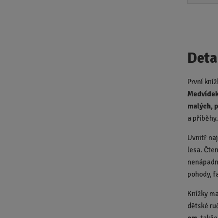
Deta
První kní
Medvídek
malých, 
a příběhy
Uvnitř na
lesa. Čten
nenápadně
pohody, f
Knížky ma
dětské ru