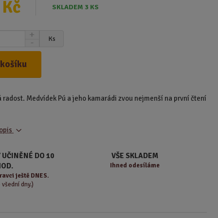
 Kč
SKLADEM 3 KS
N
Ks
S
a
n
v
í
ý
 košíku
ž
š
i
i
t
t
ká radost. Medvídek Pú a jeho kamarádi zvou nejmenší na první čtení
m
m
n
n
o
o
ž
popis
ž
s
s
t
t
 UČINĚNÉ DO 10
VŠE SKLADEM
v
v
HOD.
Ihned odesíláme
í
í
ravci ještě DNES.
o všední dny.)