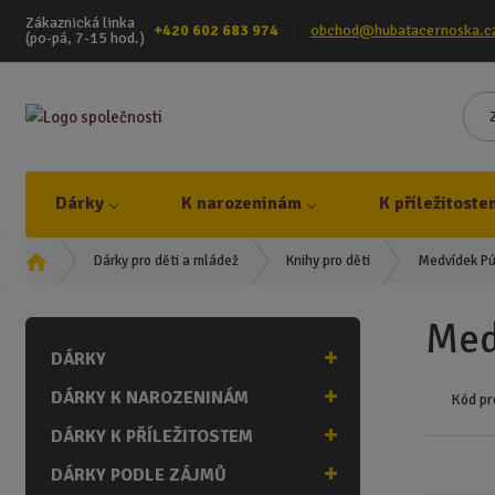
Zákaznická linka
+420 602 683 974
obchod@hubatacernoska.c
(po-pá, 7-15 hod.)
Dárky
K narozeninám
K příležitoste
Ú
Medvídek Pú 
Dárky pro děti a mládež
Knihy pro děti
v
o
Med
d
DÁRKY
n
í
DÁRKY K NAROZENINÁM
Kód pr
s
t
DÁRKY K PŘÍLEŽITOSTEM
r
DÁRKY PODLE ZÁJMŮ
a