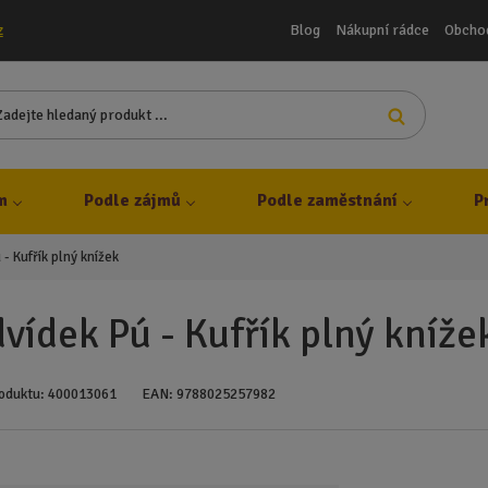
Blog
Nákupní rádce
Obcho
z
Z
Vyhledat
a
d
e
j
m
Podle zájmů
Podle zaměstnání
P
t
e
- Kufřík plný knížek
h
l
e
vídek Pú - Kufřík plný kníže
d
a
n
oduktu:
400013061
EAN:
9788025257982
ý
p
r
o