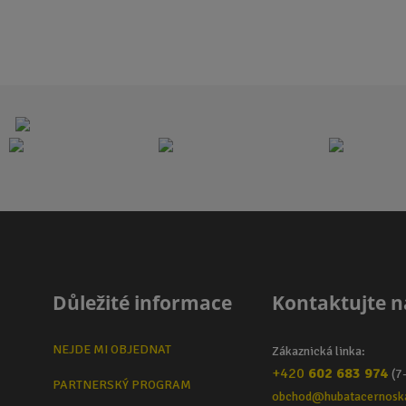
i
i
t
t
p
p
o
o
č
č
e
e
t
t
Důležité informace
Kontaktujte n
NEJDE MI OBJEDNAT
Zákaznická linka:
+420
602 683 974
(7
PARTNERSKÝ PROGRAM
obchod@hubatacernosk