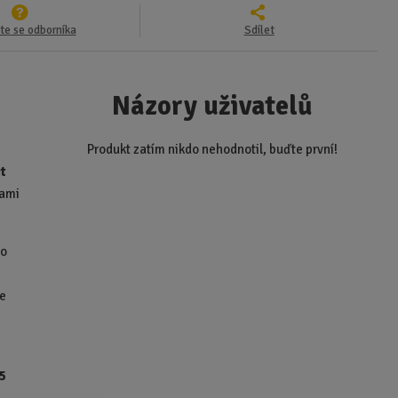
te se odborníka
Sdílet
Názory uživatelů
Produkt zatím nikdo nehodnotil, buďte první!
t
kami
ho
ce
,5