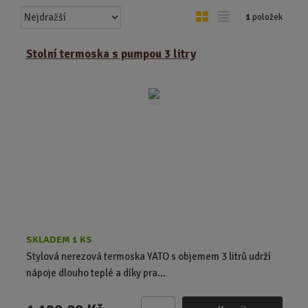
Ř
O
T
1
položek
a
b
a
z
r
b
Stolní termoska s pumpou 3 litry
e
á
u
n
z
l
í
k
k
p
o
o
r
o
v
v
d
ý
ý
u
v
v
k
ý
ý
t
p
p
ů
i
i
s
s
SKLADEM 1 KS
Stylová nerezová termoska YATO s objemem 3 litrů udrží
nápoje dlouho teplé a díky pra...