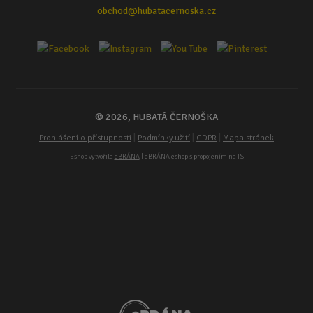
obchod@hubatacernoska.cz
© 2026, HUBATÁ ČERNOŠKA
|
|
|
Prohlášení o přístupnosti
Podmínky užití
GDPR
Mapa stránek
Eshop vytvořila
eBRÁNA
| eBRÁNA eshop s propojením na IS