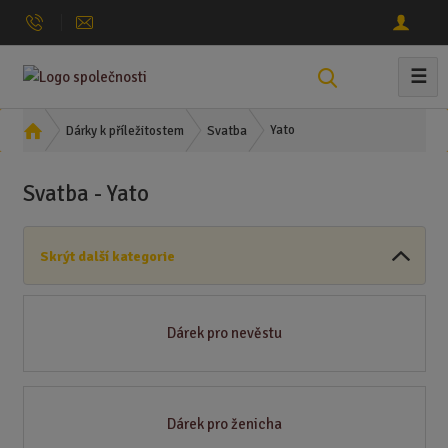
☰
V
y
h
Ú
Yato
Dárky k příležitostem
Svatba
l
v
o
e
Svatba - Yato
d
d
n
a
í
t
Skrýt další kategorie
s
t
r
a
Dárek pro nevěstu
n
a
Dárek pro ženicha