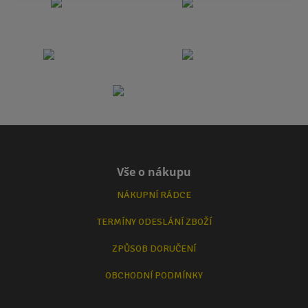
Vše o nákupu
NÁKUPNÍ RÁDCE
TERMÍNY ODESLÁNÍ ZBOŽÍ
ZPŮSOB DORUČENÍ
OBCHODNÍ PODMÍNKY