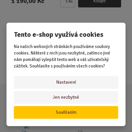
1 190,00 Kč
Koupit
Ks
Z
m
ě
n
i
Tento e-shop využívá cookies
Akční nabídky
t
p
Na našich webových stránkách používáme soubory
o
Novinky
cookies. Některé z nich jsou nezbytné, zatímco jiné
č
nám pomáhají vylepšit tento web a váš uživatelský
Nejprodávanější
e
zážitek. Souhlasíte s používáním všech cookies?
t
Akce
Nastavení
Jen nezbytné
Souhlasím