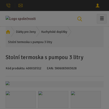
☰
V
y
h
Ú
Dárky pro ženy
Kuchyňské doplňky
l
v
Stolní termoska s pumpou 3 litry
o
e
d
d
n
a
Stolní termoska s pumpou 3 litry
í
t
s
Kód produktu:
400010512
EAN:
5906083003028
t
r
a
n
a