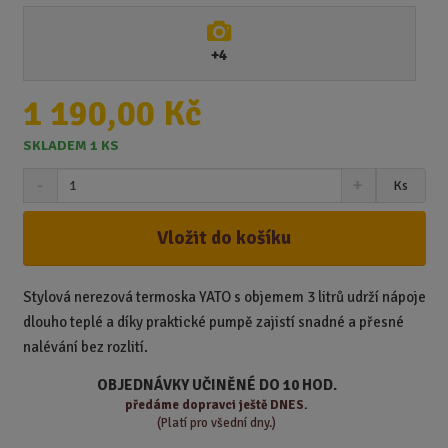
+4
1 190,00 Kč
SKLADEM 1 KS
S
N
Z
Ks
n
a
m
í
v
ě
ž
ý
Vložit do košíku
n
i
š
i
t
i
t
m
t
Stylová nerezová termoska YATO s objemem 3 litrů udrží nápoje
p
n
m
dlouho teplé a díky praktické pumpě zajistí snadné a přesné
o
o
n
nalévání bez rozlití.
ž
o
č
s
ž
e
OBJEDNÁVKY UČINĚNÉ DO 10 HOD.
t
s
t
předáme
dopravci ještě DNES.
v
t
(Platí pro všední dny.)
í
v