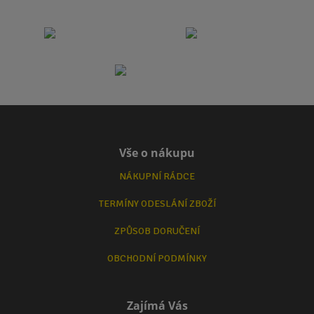
Vše o nákupu
NÁKUPNÍ RÁDCE
TERMÍNY ODESLÁNÍ ZBOŽÍ
ZPŮSOB DORUČENÍ
OBCHODNÍ PODMÍNKY
Zajímá Vás