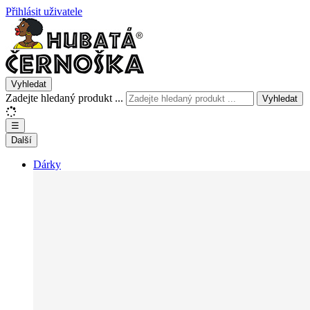
Přihlásit uživatele
Vyhledat
Zadejte hledaný produkt ...
Vyhledat
☰
Další
Dárky