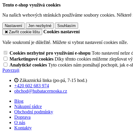
Tento e-shop využívá cookies
Na našich webových stránkách používáme soubory cookies. Některé z n
Nastavení
Jen nezbytné
Souhlasím
Cookies nastavení
Zavřít cookie lištu
Vaše soukromí je důležité. Můžete si vybrat nastavení cookies níže.
Cookies nezbytné pro využívání e-shopu
Toto nastavení nelze 
Marketingové cookies
Díky těmto cookies můžeme zlepšovat výko
Analytické cookies
Tyto cookies nám pomáhají pochopit, jak e-s
Potvrzuji
Zákaznická linka (po-pá, 7-15 hod.)
+420 602 683 974
obchod@hubatacernoska.cz
Blog
Nákupní rádce
Obchodní podmínky
Doprava
O nás
Kontakty