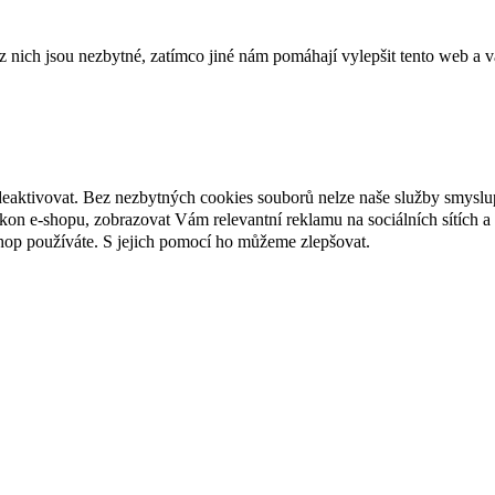
ich jsou nezbytné, zatímco jiné nám pomáhají vylepšit tento web a vá
deaktivovat. Bez nezbytných cookies souborů nelze naše služby smyslu
n e-shopu, zobrazovat Vám relevantní reklamu na sociálních sítích a 
hop používáte. S jejich pomocí ho můžeme zlepšovat.