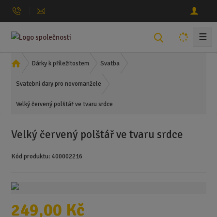
☰
V
y
h
Ú
Dárky k příležitostem
Svatba
l
v
o
Svatební dary pro novomanžele
e
d
d
Velký červený polštář ve tvaru srdce
n
a
í
t
s
Velký červený polštář ve tvaru srdce
t
r
Kód produktu:
400002216
a
n
a
249,00 Kč