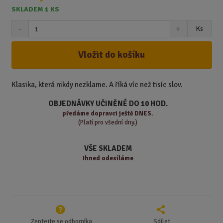
SKLADEM 1 KS
S
N
Z
Ks
n
a
m
í
v
ě
ž
ý
Vložit do košíku
n
i
š
i
t
i
t
m
t
Klasika, která nikdy nezklame. A říká víc než tisíc slov.
p
n
m
o
o
n
OBJEDNÁVKY UČINĚNÉ DO 10 HOD.
ž
o
č
předáme
dopravci ještě DNES.
s
ž
(Platí pro všední dny.)
e
t
s
t
v
t
VŠE SKLADEM
í
v
Ihned odesíláme
í
Zeptejte se odborníka
Sdílet