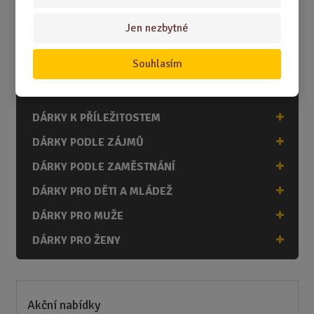
krásně vyjádří.
Jen nezbytné
Souhlasím
DÁRKY
DÁRKY K NAROZENINÁM
DÁRKY K PŘÍLEŽITOSTEM
DÁRKY PODLE ZÁJMŮ
DÁRKY PODLE ZAMĚSTNÁNÍ
DÁRKY PRO DĚTI A MLÁDEŽ
DÁRKY PRO MUŽE
DÁRKY PRO ŽENY
Akční nabídky