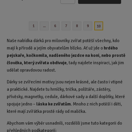
Z
m
ě
n
1
...
6
7
8
9
10
i
t
p
Naše nabídka dárků pro milovníky zvířat potěší všechny, kdo
o
mají k přírodě a jejím obyvatelům blízko. Ať už jde o
hrdého
č
pejskaře, kočkomila, nadšeného jezdce na koni, nebo prostě
e
člověka, který zvířata obdivuje
, tady najdete inspiraci, jak jim
t
udělat opravdovou radost.
Dárky se zvířecími motivy jsou nejen krásné, ale často i vtipné
a praktické. Najdete tu hrníčky, trička, polštáře, zástěry,
přívěsky, magnetky, cedule, dárkové sady a další doplňky, které
spojuje jedno –
láska ke zvířatům
. Mnoho z nich potěší i děti,
které mají zvířátka prostě rády od malička.
Abychom vám výběr usnadnili, rozdělili jsme tuto kategorii do
přehledných podkategorií: