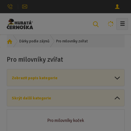
☰
V
y
h
Ú
Pro milovníky zvířat
Dárky podle zájmů
l
v
e
o
Pro milovníky zvířat
d
d
n
a
í
t
Zobrazit popis kategorie
s
t
r
Skrýt další kategorie
a
n
a
Pro milovníky koček