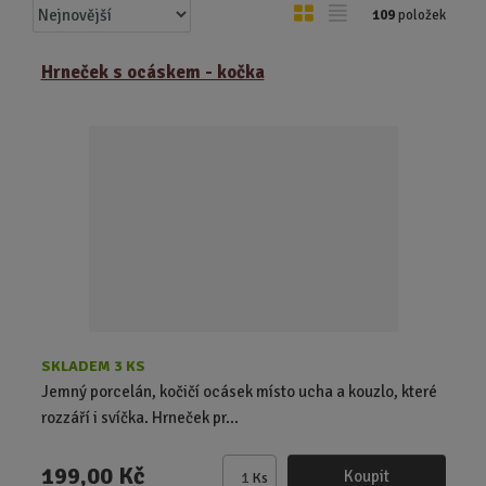
Ř
O
T
109
položek
a
b
a
z
r
b
Hrneček s ocáskem - kočka
e
á
u
n
z
l
í
k
k
p
o
o
r
o
v
v
d
ý
ý
u
v
v
k
ý
ý
t
p
p
ů
i
i
s
s
SKLADEM 3 KS
Jemný porcelán, kočičí ocásek místo ucha a kouzlo, které
rozzáří i svíčka. Hrneček pr...
199,00 Kč
Koupit
Ks