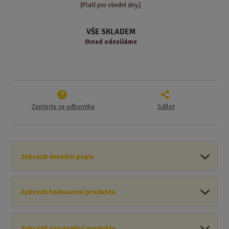
t
s
t
(Platí pro všední dny.)
v
t
í
v
VŠE SKLADEM
í
Ihned odesíláme
Zeptejte se odborníka
Sdílet
Zobrazit detailní popis
Zobrazit hodnocení produktu
Zobrazit související produkty