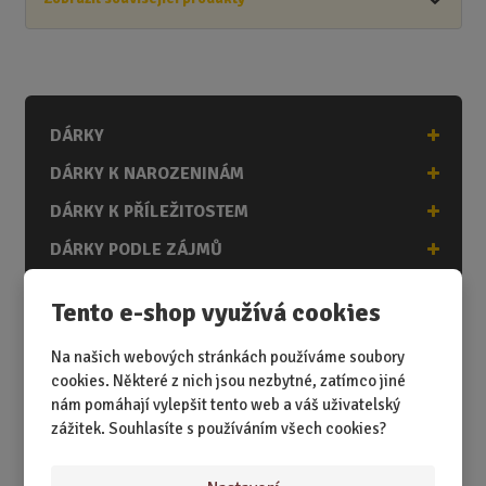
DÁRKY
DÁRKY K NAROZENINÁM
DÁRKY K PŘÍLEŽITOSTEM
DÁRKY PODLE ZÁJMŮ
DÁRKY PODLE ZAMĚSTNÁNÍ
Tento e-shop využívá cookies
DÁRKY PRO DĚTI A MLÁDEŽ
Na našich webových stránkách používáme soubory
DÁRKY PRO MUŽE
cookies. Některé z nich jsou nezbytné, zatímco jiné
DÁRKY PRO ŽENY
nám pomáhají vylepšit tento web a váš uživatelský
zážitek. Souhlasíte s používáním všech cookies?