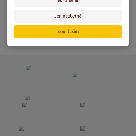
Nastavení
Akční nabídky
Jen nezbytné
Novinky
Nejprodávanější
Souhlasím
Akce