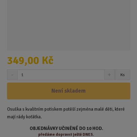
349,00 Kč
S
N
Z
Ks
n
a
m
í
v
ě
ž
ý
Není skladem
n
i
š
i
t
i
t
m
t
Osuška s kvalitním potiskem potěší zejména malé děti, které
p
n
m
mají rády koťátka.
o
o
n
ž
o
č
OBJEDNÁVKY UČINĚNÉ DO 10 HOD.
s
ž
e
předáme
dopravci ještě DNES.