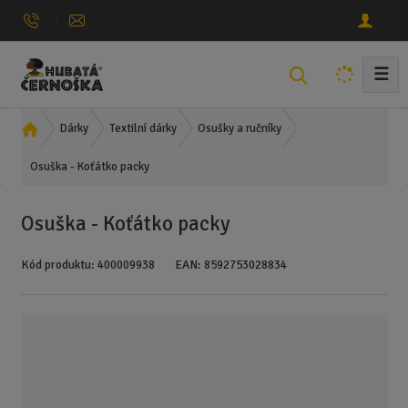
☰
V
y
h
Ú
Dárky
Textilní dárky
Osušky a ručníky
l
v
e
Osuška - Koťátko packy
o
d
d
n
a
Osuška - Koťátko packy
í
t
s
Kód produktu:
400009938
EAN:
8592753028834
t
r
a
n
a