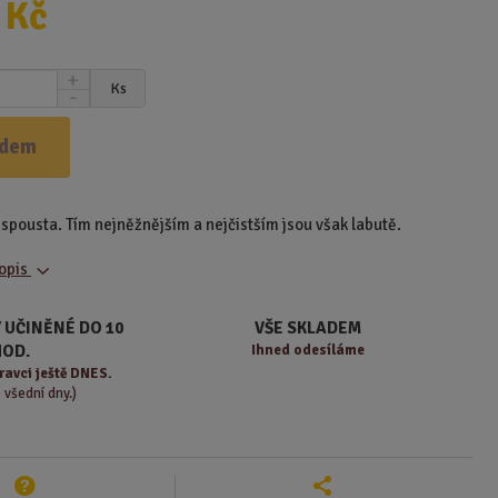
 Kč
N
Ks
S
a
n
v
í
ý
adem
ž
š
i
i
t
t
 spousta. Tím nejněžnějším a nejčistším jsou však labutě.
m
m
n
n
popis
o
o
ž
ž
s
s
 UČINĚNÉ DO 10
VŠE SKLADEM
t
t
HOD.
Ihned odesíláme
v
v
ravci ještě DNES.
í
í
o všední dny.)