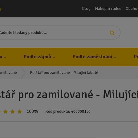
Blog
Nákupní rádce
Obcho
z
Z
Vyhledat
a
d
e
j
m
Podle zájmů
Podle zaměstnání
P
t
e
Polštář pro zamilované - Milující labutě
zamilované
h
l
e
štář pro zamilované - Milujíc
d
a
n
100%
Kód produktu:
400008150
ý
p
r
o