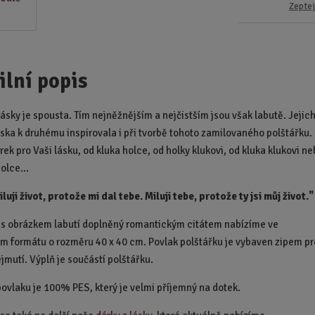
Zeptej
ilní popis
ásky je spousta. Tím nejněžnějším a nejčistším jsou však labutě. Jejic
ska k druhému inspirovala i při tvorbě tohoto zamilovaného polštářku.
ek pro Vaši lásku, od kluka holce, od holky klukovi, od kluka klukovi n
olce...
luji život, protože mi dal tebe. Miluji tebe, protože ty jsi můj život."
 s obrázkem labutí doplněný romantickým citátem nabízíme ve
m formátu o rozměru 40 x 40 cm. Povlak polštářku je vybaven zipem pr
jmutí. Výplň je součástí polštářku.
povlaku je 100% PES, který je velmi příjemný na dotek.