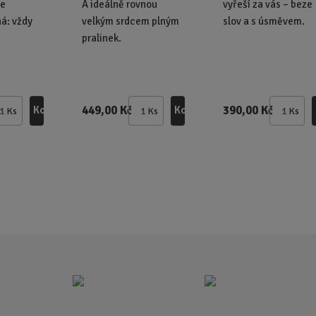
je
A ideálně rovnou
vyřeší za vás – beze
á: vždy
velkým srdcem plným
slov a s úsměvem.
.
pralinek.
449,00 Kč
390,00 Kč
Koupit
Koupit
Ks
Ks
Ks
Z
Z
Z
m
m
m
ě
ě
ě
n
n
n
i
i
i
t
t
t
p
p
p
o
o
o
č
č
č
e
e
e
t
t
t