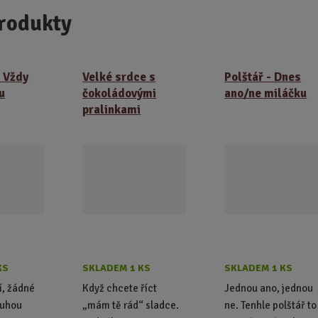
rodukty
- Vždy
Velké srdce s
Polštář - Dnes
u
čokoládovými
ano/ne miláčku
pralinkami
KS
SKLADEM 1 KS
SKLADEM 1 KS
í, žádné
Když chcete říct
Jednou ano, jednou
ruhou
„mám tě rád“ sladce.
ne. Tenhle polštář to