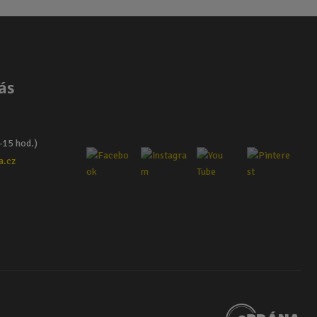
ás
–15 hod.)
a.cz