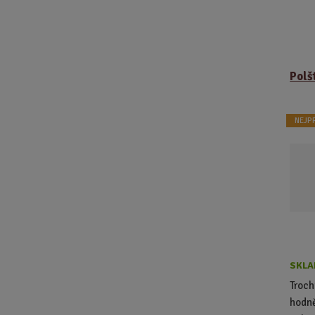
Polš
NEJP
SKLA
Troch
hodně