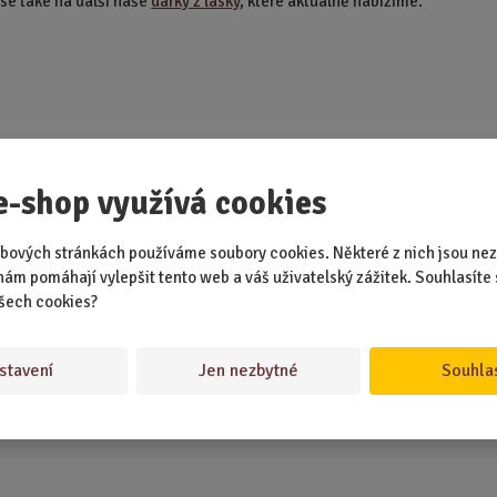
 se také na další naše
dárky z lásky
, které aktuálně nabízíme.
e-shop využívá cookies
bových stránkách používáme soubory cookies. Některé z nich jsou nez
nám pomáhají vylepšit tento web a váš uživatelský zážitek. Souhlasíte 
šech cookies?
stavení
Jen nezbytné
Souhla