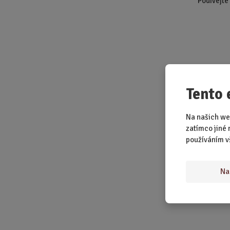
Podívejte
Tento 
Na našich we
zatímco jiné 
používáním v
Na