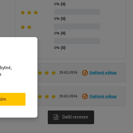
0%
(0)
0%
(0)
0%
(0)
0%
(0)
bytné,
19.02.2024
Ověřený nákup
s
19.02.2024
Ověřený nákup
sím
Další recenze