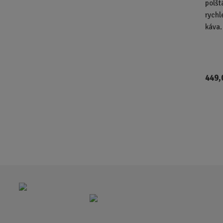
polšt
rychl
káva.
449,