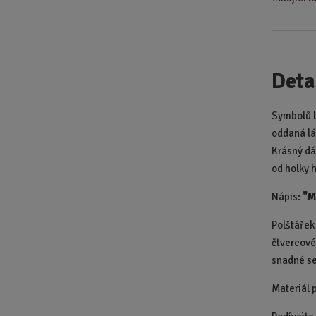
Deta
Symbolů l
oddaná lá
Krásný dár
od holky h
Nápis:
"Mi
Polštářek
čtvercové
snadné se
Materiál 