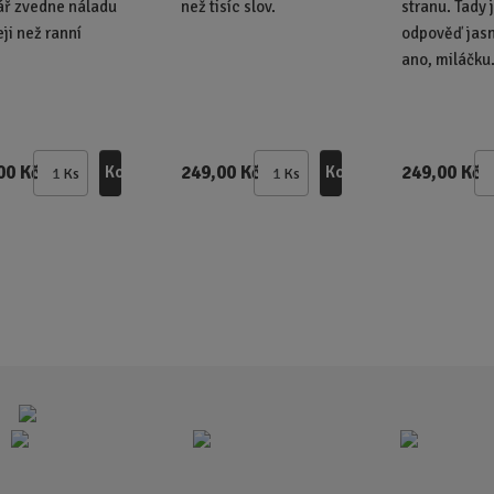
ář zvedne náladu
než tisíc slov.
stranu. Tady 
eji než ranní
odpověď jasn
ano, miláčku
00 Kč
249,00 Kč
249,00 Kč
Koupit
Koupit
Ks
Ks
Z
Z
m
m
ě
ě
n
n
i
i
t
t
p
p
o
o
č
č
e
e
t
t