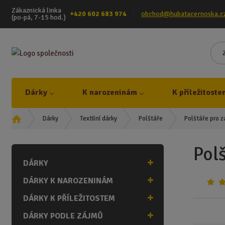
Zákaznická linka
+420 602 683 974
obchod@hubatacernoska.c
(po-pá, 7-15 hod.)
Dárky
K narozeninám
K příležitoste
Ú
Dárky
Textilní dárky
Polštáře
Polštáře pro 
v
o
Pol
d
DÁRKY
n
í
DÁRKY K NAROZENINÁM
s
t
DÁRKY K PŘÍLEŽITOSTEM
r
DÁRKY PODLE ZÁJMŮ
a