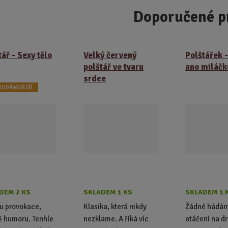
Doporučené p
tář - Sexy tělo
Velký červený
Polštářek 
polštář ve tvaru
ano miláčk
srdce
RODÁVANĚJŠÍ
DEM 2 KS
SKLADEM 1 KS
SKLADEM 1 
u provokace,
Klasika, která nikdy
Žádné hádán
 humoru. Tenhle
nezklame. A říká víc
otáčení na d