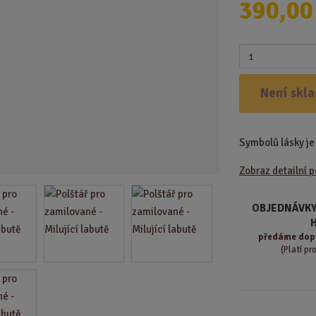
390,00
d
u
k
Z
t
m
.
ě
Není skl
.
n
.
i
t
Symbolů lásky je
p
o
Zobraz detailní 
č
e
t
OBJEDNÁVKY
předáme
dop
(Platí pr