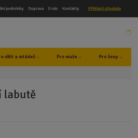
dní podmínky
Doprava
O nás
Kontakty
Přihlásit uživatele
ro děti a mládež
Pro muže
Pro ženy
í labutě