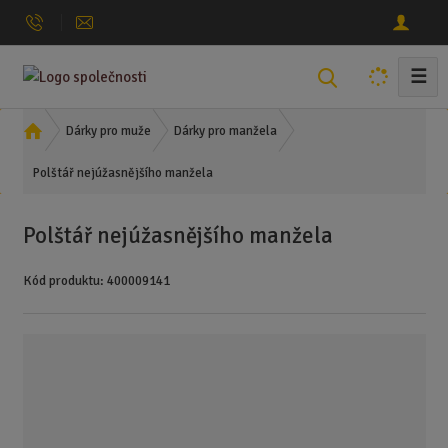
☰
V
y
h
Ú
Dárky pro muže
Dárky pro manžela
l
v
Polštář nejúžasnějšího manžela
o
e
d
d
n
a
Polštář nejúžasnějšího manžela
í
t
s
Kód produktu:
400009141
t
r
a
n
a