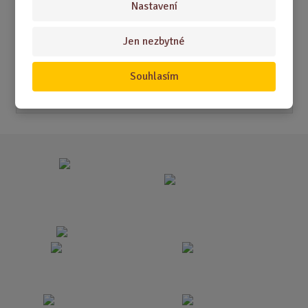
Nastavení
Akční nabídky
Jen nezbytné
Novinky
Souhlasím
Nejprodávanější
Akce