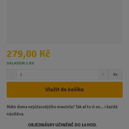
279,00 Kč
SKLADEM 1 KS
S
N
Z
Ks
n
a
m
í
v
ě
ž
ý
Vložit do košíku
n
i
š
i
t
i
t
m
t
Máte doma nejúžasnějšího manžela? Tak ať to ví on… i každá
p
n
m
návštěva.
o
o
n
ž
o
č
OBJEDNÁVKY UČINĚNÉ DO 10 HOD.