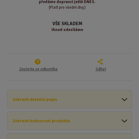
s
ž
e
předáme
dopravci ještě DNES.
t
s
t
(Platí pro všední dny.)
v
t
í
v
VŠE SKLADEM
í
Ihned odesíláme
Zeptejte se odborníka
Sdílet
Zobrazit detailní popis
Zobrazit hodnocení produktu