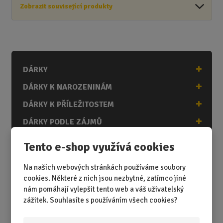
Zobrazit související produkty
DÁRKY
DÁRKY K NAROZENINÁM
DÁRKY K PŘÍLEŽITOSTEM
DÁRKY PODLE ZÁJMŮ
DÁRKY PODLE ZAMĚSTNÁNÍ
Tento e-shop využívá cookies
DÁRKY PRO DĚTI A MLÁDEŽ
Na našich webových stránkách používáme soubory
DÁRKY PRO MUŽE
cookies. Některé z nich jsou nezbytné, zatímco jiné
nám pomáhají vylepšit tento web a váš uživatelský
DÁRKY PRO ŽENY
zážitek. Souhlasíte s používáním všech cookies?