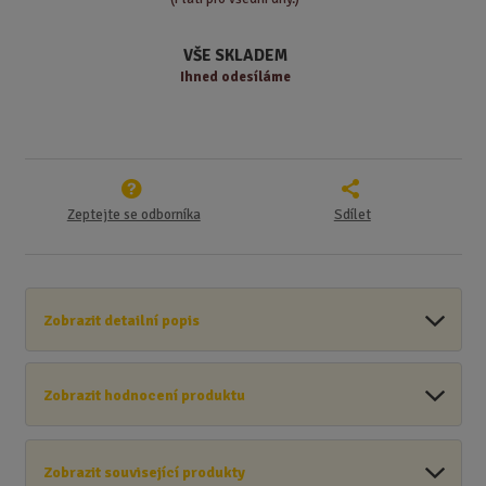
v
t
í
v
VŠE SKLADEM
í
Ihned odesíláme
Zeptejte se odborníka
Sdílet
Zobrazit detailní popis
Zobrazit hodnocení produktu
Zobrazit související produkty