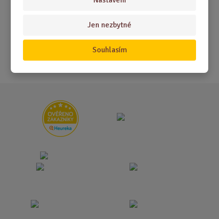
Akční nabídky
Jen nezbytné
Novinky
Nejprodávanější
Souhlasím
Akce