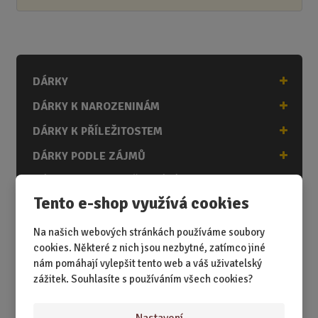
DÁRKY
DÁRKY K NAROZENINÁM
DÁRKY K PŘÍLEŽITOSTEM
DÁRKY PODLE ZÁJMŮ
DÁRKY PODLE ZAMĚSTNÁNÍ
Tento e-shop využívá cookies
DÁRKY PRO DĚTI A MLÁDEŽ
DÁRKY PRO MUŽE
Na našich webových stránkách používáme soubory
cookies. Některé z nich jsou nezbytné, zatímco jiné
DÁRKY PRO ŽENY
nám pomáhají vylepšit tento web a váš uživatelský
zážitek. Souhlasíte s používáním všech cookies?
Nastavení