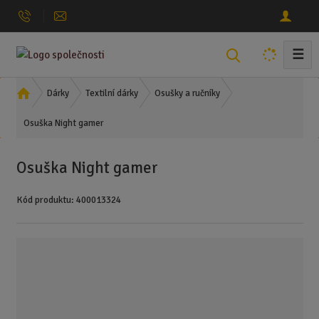
☰
V
y
h
Ú
Dárky
Textilní dárky
Osušky a ručníky
l
v
Osuška Night gamer
o
e
d
d
n
a
Osuška Night gamer
í
t
s
Kód produktu:
400013324
t
r
a
n
a