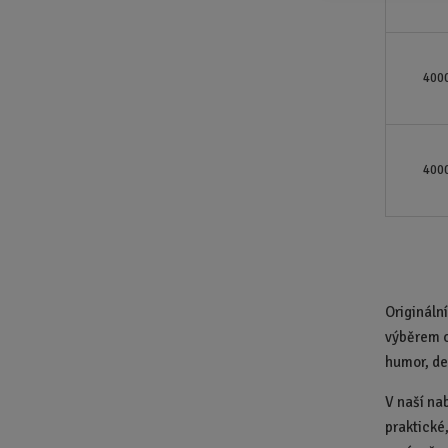
400
400
Origináln
výběrem o
humor, de
V naší na
praktické,