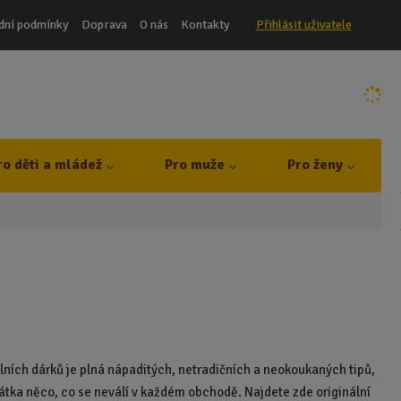
dní podmínky
Doprava
O nás
Kontakty
Přihlásit uživatele
ro děti a mládež
Pro muže
Pro ženy
álních dárků je plná nápaditých, netradičních a neokoukaných tipů,
zkrátka něco, co se neválí v každém obchodě. Najdete zde originální