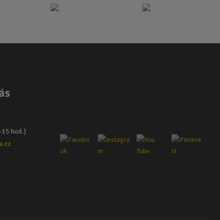
ás
–15 hod.)
a.cz