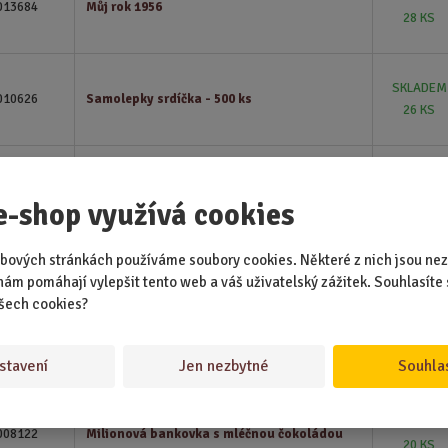
013684
Můj rok 1956
28 KS
SKLADEM
010626
Samolepky srdíčka - 500 ks
26 KS
SKLADEM
013668
Vlajka na auto Česká republika
26 KS
e-shop využívá cookies
bových stránkách používáme soubory cookies. Některé z nich jsou nez
SKLADEM
nám pomáhají vylepšit tento web a váš uživatelský zážitek. Souhlasíte 
002145
Deštník na hlavu
24 KS
šech cookies?
SKLADEM
003710
Super Clean - čistící hmota
stavení
Jen nezbytné
Souhla
20 KS
SKLADEM
008122
Milionová bankovka s mléčnou čokoládou
20 KS