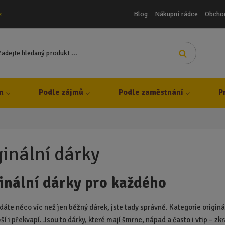
Blog
Nákupní rádce
Obcho
z
Z
Vyhledat
a
d
e
j
m
Podle zájmů
Podle zaměstnání
P
t
e
h
l
e
ginální dárky
d
a
inální dárky pro každého
n
ý
p
dáte něco víc než jen běžný dárek, jste tady správně. Kategorie origin
r
ší i překvapí. Jsou to dárky, které mají šmrnc, nápad a často i vtip – 
o