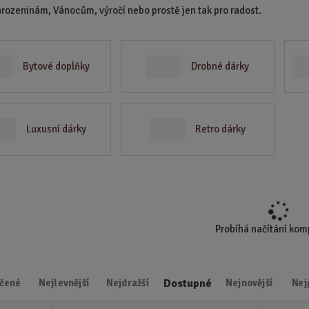
arozeninám, Vánocům, výročí nebo prostě jen tak pro radost.
d
u
k
t
Bytové doplňky
Drobné dárky
.
.
.
Luxusní dárky
Retro dárky
Probíhá načítání ko
Dostupné
čené
Nejlevnější
Nejdražší
Nejnovější
Nej