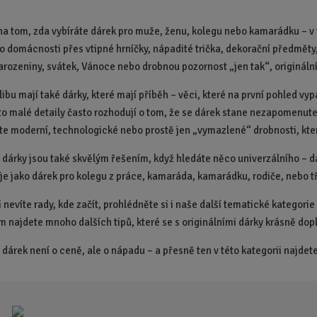
na tom, zda vybíráte dárek pro muže, ženu, kolegu nebo kamarádku – v t
o domácnosti přes vtipné hrníčky, nápadité trička, dekorační předměty,
narozeniny, svátek, Vánoce nebo drobnou pozornost „jen tak“, originální
libu mají také dárky, které mají příběh – věci, které na první pohled v
yto malé detaily často rozhodují o tom, že se dárek stane nezapomenut
te moderní, technologické nebo prostě jen „vymazlené“ drobnosti, kter
í dárky jsou také skvělým řešením, když hledáte něco univerzálního – d
 je jako dárek pro kolegu z práce, kamaráda, kamarádku, rodiče, nebo t
 nevíte rady, kde začít, prohlédněte si i naše další tematické kategori
m najdete mnoho dalších tipů, které se s originálními dárky krásně dopl
í dárek není o ceně, ale o nápadu – a přesně ten v této kategorii najdet