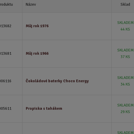
produktu
Název
Sklad
SKLADEM
013682
Můj rok 1976
44 KS
SKLADEM
013681
Můj rok 1966
37 KS
SKLADEM
006116
Čokoládové baterky Choco Energy
34 KS
SKLADEM
005611
Propiska s tahákem
29 KS
SKLADEM