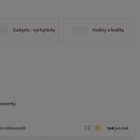
Gadgets - vychytávky
Hodiny a budíky
mponenty
O
T
prodávanejší
348
položek
b
a