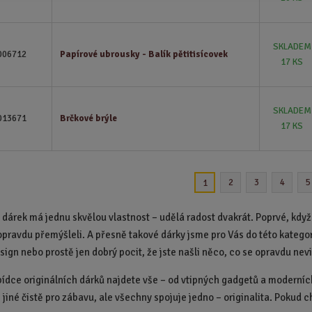
SKLADEM
006712
Papírové ubrousky - Balík pětitisícovek
17 KS
SKLADEM
013671
Brčkové brýle
17 KS
2
3
4
5
1
í dárek má jednu skvělou vlastnost – udělá radost dvakrát. Poprvé, když
pravdu přemýšleli. A přesně takové dárky jsme pro Vás do této kategor
sign nebo prostě jen dobrý pocit, že jste našli něco, co se opravdu nev
bídce originálních dárků najdete vše – od vtipných gadgetů a moderní
 jiné čistě pro zábavu, ale všechny spojuje jedno – originalita. Pokud 