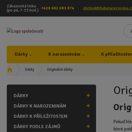
Zákaznická linka
+420 602 683 974
obchod@hubatacernoska.c
(po-pá, 7-15 hod.)
Dárky
K narozeninám
K příležitoste
Ú
Originální dárky
Dárky
v
o
Ori
d
DÁRKY
n
í
Orig
DÁRKY K NAROZENINÁM
s
t
DÁRKY K PŘÍLEŽITOSTEM
r
Pokud hle
DÁRKY PODLE ZÁJMŮ
a
které potě