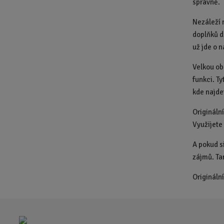
správně.
Nezáleží 
doplňků d
už jde o 
Velkou ob
funkci. T
kde najde
Origináln
Využijete
A pokud si
zájmů. Ta
Origináln