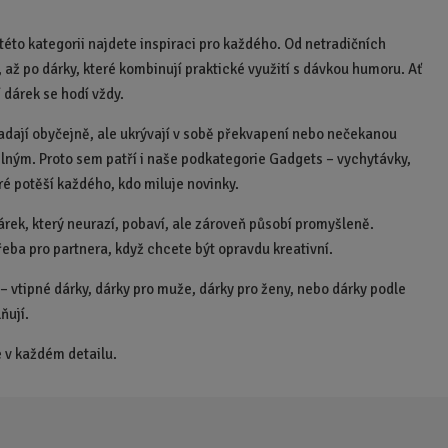
éto kategorii najdete inspiraci pro každého. Od netradičních
 až po dárky, které kombinují praktické využití s dávkou humoru. Ať
 dárek se hodí vždy.
ypadají obyčejně, ale ukrývají v sobě překvapení nebo nečekanou
elným. Proto sem patří i naše podkategorie Gadgets – vychytávky,
é potěší každého, kdo miluje novinky.
árek, který neurazí, pobaví, ale zároveň působí promyšleně.
řeba pro partnera, když chcete být opravdu kreativní.
e – vtipné dárky, dárky pro muže, dárky pro ženy, nebo dárky podle
ňují.
e v každém detailu.