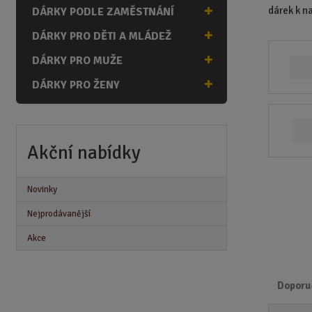
n
dárek k n
DÁRKY PODLE ZAMĚSTNÁNÍ
a
DÁRKY PRO DĚTI A MLÁDEŽ
DÁRKY PRO MUŽE
DÁRKY PRO ŽENY
Akční nabídky
Novinky
Nejprodávanější
Akce
Doporu
Ř