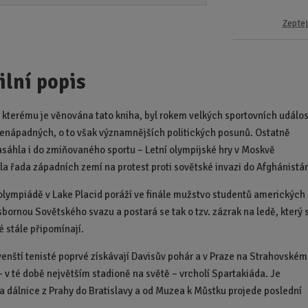
Zeptej
ilní popis
 kterému je věnována tato kniha, byl rokem velkých sportovních událos
nenápadných, o to však významnějších politických posunů. Ostatně
zasáhla i do zmiňovaného sportu – Letní olympijské hry v Moskvě
la řada západních zemí na protest proti sovětské invazi do Afghánistá
olympiádě v Lake Placid poráží ve finále mužstvo studentů amerických
sbornou Sovětského svazu a postará se tak o tzv. zázrak na ledě, který s
 stále připomínají.
enští tenisté poprvé získávají Davisův pohár a v Praze na Strahovském
– v té době největším stadioně na světě – vrcholí Spartakiáda. Je
 dálnice z Prahy do Bratislavy a od Muzea k Můstku projede poslední