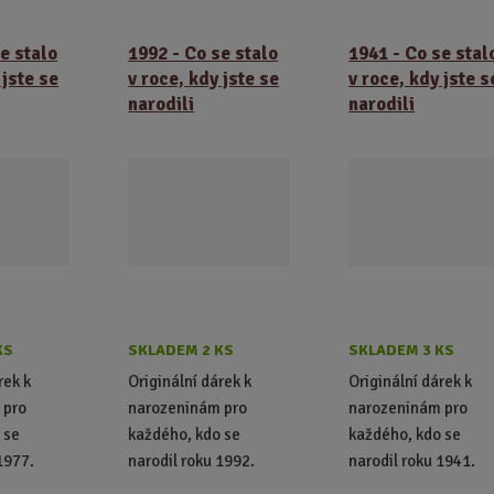
e stalo
1992 - Co se stalo
1941 - Co se stal
 jste se
v roce, kdy jste se
v roce, kdy jste s
narodili
narodili
KS
SKLADEM 2 KS
SKLADEM 3 KS
rek k
Originální dárek k
Originální dárek k
 pro
narozeninám pro
narozeninám pro
 se
každého, kdo se
každého, kdo se
1977.
narodil roku 1992.
narodil roku 1941.