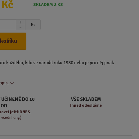
 Kč
SKLADEM 2 KS
N
Ks
S
a
n
v
í
ý
 košíku
ž
š
i
i
t
t
pro každého, kdo se narodil roku 1980 nebo je pro něj jinak
m
m
n
n
o
o
ž
popis
ž
s
s
t
t
 UČINĚNÉ DO 10
VŠE SKLADEM
v
v
HOD.
Ihned odesíláme
í
í
ravci ještě DNES.
o všední dny.)