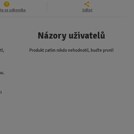
te se odborníka
Sdílet
Názory uživatelů
tí,
Produkt zatím nikdo nehodnotil, buďte první!
nu.
i