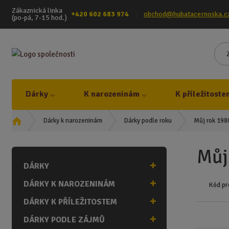
Zákaznická linka
+420 602 683 974
obchod@hubatacernoska.c
(po-pá, 7-15 hod.)
Dárky
K narozeninám
K příležitoste
Ú
Můj rok 198
Dárky k narozeninám
Dárky podle roku
v
o
Můj
d
DÁRKY
n
í
DÁRKY K NAROZENINÁM
Kód pr
s
t
DÁRKY K PŘÍLEŽITOSTEM
r
DÁRKY PODLE ZÁJMŮ
a