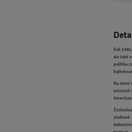
Deta
Rok 1980,
ale také 
politika 
bojkotova
Na zimní 
univerzit 
Američané
Českoslov
stadioně 
dokončena