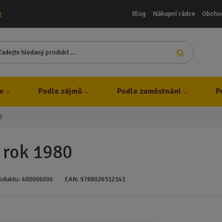
Blog
Nákupní rádce
Obcho
z
Z
Vyhledat
a
d
e
j
m
Podle zájmů
Podle zaměstnání
P
t
e
0
h
l
e
 rok 1980
d
a
n
oduktu:
400006006
EAN:
9788026512141
ý
p
r
o