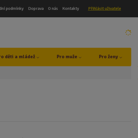
dní podmínky
Doprava
O nás
Kontakty
Přihlásit uživatele
ro děti a mládež
Pro muže
Pro ženy