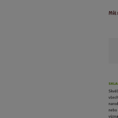
Můj 
SKLA
Skvěl
všech
narod
nebo 
význa