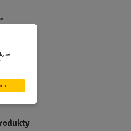
ěn
ch
bytné,
89.
s
sím
5 kg
rodukty