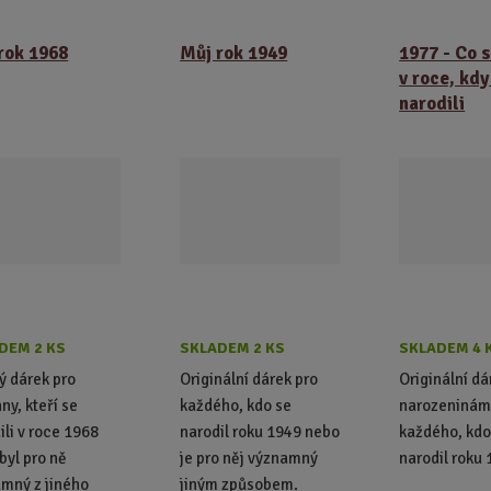
rok 1968
Můj rok 1949
1977 - Co s
v roce, kdy
narodili
DEM 2 KS
SKLADEM 2 KS
SKLADEM 4 
ý dárek pro
Originální dárek pro
Originální dá
ny, kteří se
každého, kdo se
narozeninám
ili v roce 1968
narodil roku 1949 nebo
každého, kdo
byl pro ně
je pro něj významný
narodil roku 
mný z jiného
jiným způsobem.