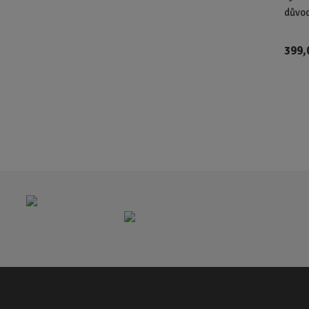
důvo
399,