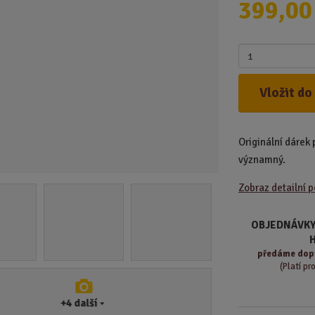
399,00
d
u
k
Z
t
m
.
ě
Vložit do
.
n
.
i
t
Originální dárek 
p
o
významný.
č
Zobraz detailní 
e
t
OBJEDNÁVKY
předáme
dop
(Platí pr
+4
další