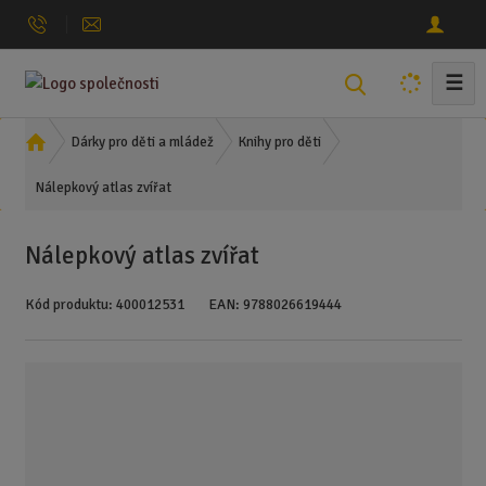
☰
V
y
h
Ú
Dárky pro děti a mládež
Knihy pro děti
l
v
Nálepkový atlas zvířat
o
e
d
d
n
a
Nálepkový atlas zvířat
í
t
s
Kód produktu:
400012531
EAN:
9788026619444
t
r
a
n
a