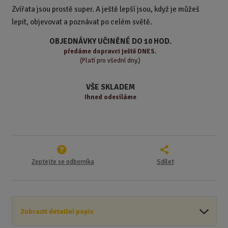
t
m
t
Zvířata jsou prostě super. A ještě lepší jsou, když je můžeš
p
n
m
lepit, objevovat a poznávat po celém světě.
o
o
n
ž
o
č
OBJEDNÁVKY UČINĚNÉ DO 10 HOD.
s
ž
e
předáme
dopravci ještě DNES.
t
s
t
(Platí pro všední dny.)
v
t
í
v
VŠE SKLADEM
í
Ihned odesíláme
Zeptejte se odborníka
Sdílet
Zobrazit detailní popis