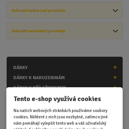
Zobrazit hodnocení produktu
Zobrazit související produkty
DÁRKY
DÁRKY K NAROZENINÁM
DÁRKY K PŘÍLEŽITOSTEM
Tento e-shop využívá cookies
DÁRKY PODLE ZÁJMŮ
DÁRKY PODLE ZAMĚSTNÁNÍ
Na našich webových stránkách používáme soubory
cookies. Některé z nich jsou nezbytné, zatímco jiné
DÁRKY PRO DĚTI A MLÁDEŽ
nám pomáhají vylepšit tento web a váš uživatelský
DÁRKY PRO MUŽE