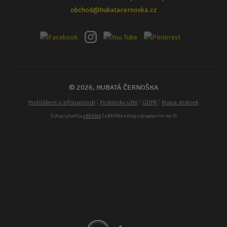
obchod@hubatacernoska.cz
© 2026, HUBATÁ ČERNOŠKA
|
|
|
Prohlášení o přístupnosti
Podmínky užití
GDPR
Mapa stránek
Eshop vytvořila
eBRÁNA
| eBRÁNA eshop s propojením na IS