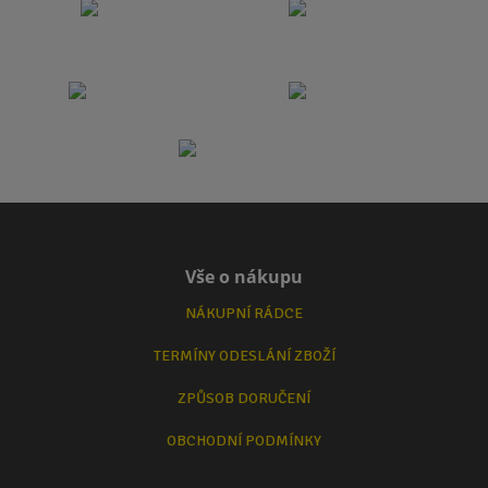
Vše o nákupu
NÁKUPNÍ RÁDCE
TERMÍNY ODESLÁNÍ ZBOŽÍ
ZPŮSOB DORUČENÍ
OBCHODNÍ PODMÍNKY