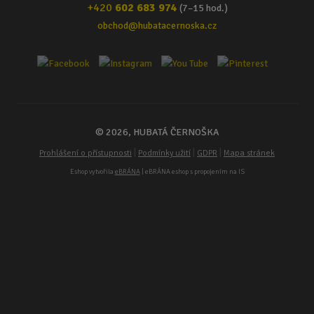
+420
602 683 974
(7–15 hod.)
obchod@hubatacernoska.cz
© 2026, HUBATÁ ČERNOŠKA
|
|
|
Prohlášení o přístupnosti
Podmínky užití
GDPR
Mapa stránek
Eshop vytvořila
eBRÁNA
| eBRÁNA eshop s propojením na IS