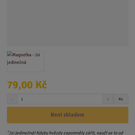
79,00 Kč
S
N
Z
Ks
n
a
m
í
v
ě
ž
ý
Není skladem
n
i
š
i
t
i
t
m
t
"Jsi jedinečná! Kdyby hvězdy zapomněly zářit, naučí se to od