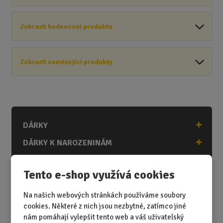
Zobrazit hodnocení produktu
Zobrazit související produkty
DÁRKY
DÁRKY K NAROZENINÁM
DÁRKY K PŘÍLEŽITOSTEM
Tento e-shop využívá cookies
DÁRKY PODLE ZÁJMŮ
DÁRKY PODLE ZAMĚSTNÁNÍ
Na našich webových stránkách používáme soubory
cookies. Některé z nich jsou nezbytné, zatímco jiné
DÁRKY PRO DĚTI A MLÁDEŽ
nám pomáhají vylepšit tento web a váš uživatelský