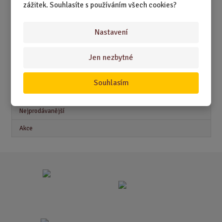
zážitek. Souhlasíte s používáním všech cookies?
DÁRKY PRO MUŽE
DÁRKY PRO ŽENY
Nastavení
Jen nezbytné
Akční nabídky
Souhlasím
Novinky
Nejprodávanější
Akce