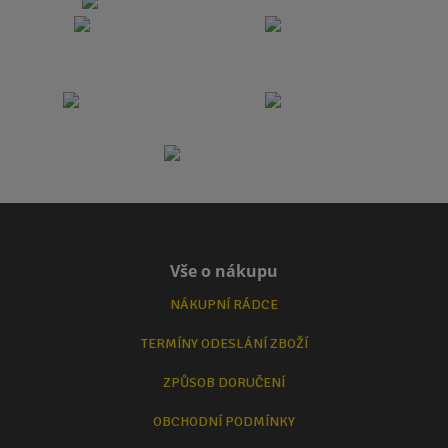
Vše o nákupu
NÁKUPNÍ RÁDCE
TERMÍNY ODESLÁNÍ ZBOŽÍ
ZPŮSOB DORUČENÍ
OBCHODNÍ PODMÍNKY