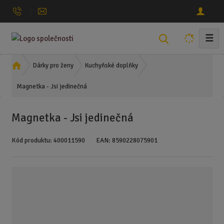
☰
V
y
h
Ú
Dárky pro ženy
Kuchyňské doplňky
l
v
Magnetka - Jsi jedinečná
o
e
d
d
n
a
Magnetka - Jsi jedinečná
í
t
s
Kód produktu:
400011590
EAN:
8590228075901
t
r
a
n
a