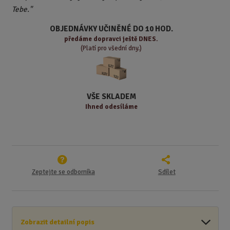
p
n
m
Tebe."
o
o
n
ž
o
č
OBJEDNÁVKY UČINĚNÉ DO 10 HOD.
s
ž
e
předáme
dopravci ještě DNES.
t
s
t
(Platí pro všední dny.)
v
t
í
v
í
VŠE SKLADEM
Ihned odesíláme
Zeptejte se odborníka
Sdílet
Zobrazit detailní popis