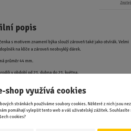
Zeptej
ilní popis
íčenka s motivem znamení býka slouží zároveň také jako otvírák. Velmi
 doplněk na klíče a zároveň neobvyklý dárek.
 má průměr 44 mm.
rodili v období od 21. dubna do 21. května.
e-shop využívá cookies
Doporučené p
bových stránkách používáme soubory cookies. Některé z nich jsou nez
nám pomáhají vylepšit tento web a váš uživatelský zážitek. Souhlasíte 
brný
Stříbrný
šech cookies?
delník Minet
náhrdelník Minet
ac znamení
Zodiac znamení