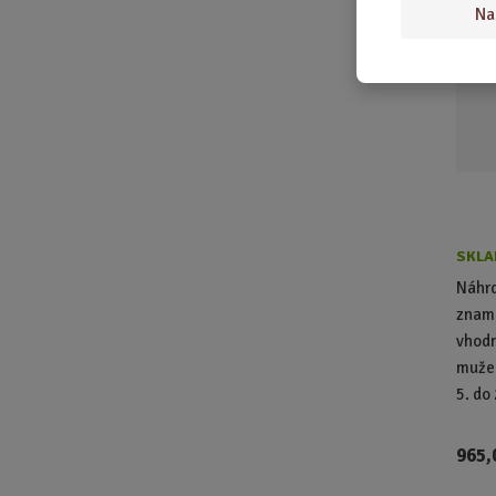
Na
BLÍŽ
SKLA
Náhrd
zname
vhodn
muže 
5. do 
965,