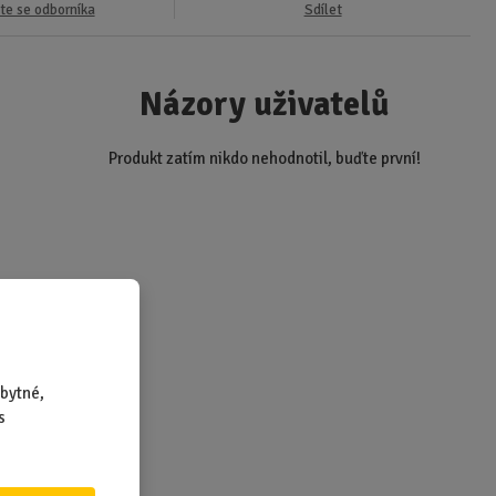
te se odborníka
Sdílet
Názory uživatelů
Produkt zatím nikdo nehodnotil, buďte první!
rodukty
bytné,
s