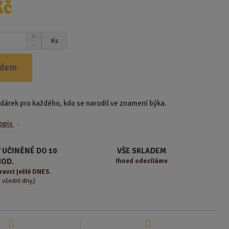
Kč
N
Ks
S
a
n
v
í
ý
adem
ž
š
i
i
t
t
 dárek pro každého, kdo se narodil ve znamení býka.
m
m
n
n
popis
o
o
ž
ž
s
s
 UČINĚNÉ DO 10
VŠE SKLADEM
t
t
HOD.
Ihned odesíláme
v
v
ravci ještě DNES.
í
í
o všední dny.)