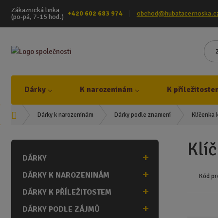
Zákaznická linka
+420 602 683 974
obchod@hubatacernoska.c
(po-pá, 7-15 hod.)
Dárky
K narozeninám
K příležitoste
Ú
Klíčenka 
Dárky k narozeninám
Dárky podle znamení
v
o
Klí
d
DÁRKY
n
í
DÁRKY K NAROZENINÁM
Kód pr
s
t
DÁRKY K PŘÍLEŽITOSTEM
r
DÁRKY PODLE ZÁJMŮ
a