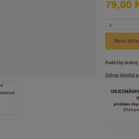
79,00 
d
u
k
Z
t
m
.
ě
Není skl
.
n
.
i
t
Praktický drobný
p
o
Zobraz detailní 
č
e
t
OBJEDNÁVKY
předáme
dop
(Platí pr