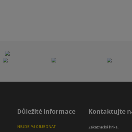
ě
ě
n
n
i
i
t
t
p
p
o
o
č
č
e
e
t
t
Důležité informace
Kontaktujte n
NEJDE MI OBJEDNAT
Zákaznická linka: