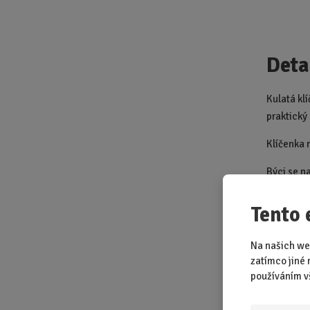
Deta
Kulatá kl
praktický
Klíčenka
Býci se na
Tento 
Na našich we
zatímco jiné 
Stří
používáním v
náhr
Zodi