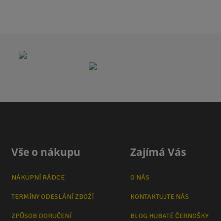
Vše o nákupu
Zajímá Vás
NÁKUPNÍ RÁDCE
O NÁS
TERMÍNY ODESLÁNÍ ZBOŽÍ
KONTAKTUJTE NÁS
ZPŮSOB DORUČENÍ
BLOG HUBATÉ ČERNOŠKY