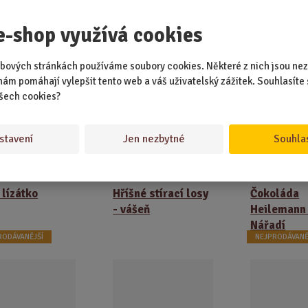
je lehká, snadno se instaluje a okamžitě vytvoří slavnostní atmosféru.
ozbalit, zavěsit a můžete se soustředit na to důležité – dort, přípitek a
e-shop využívá cookies
eré stojí za to.
bových stránkách používáme soubory cookies. Některé z nich jsou nez
lavíte dvacítku? S touhle girlandou jí dáte přesně takový prostor, ja
nám pomáhají vylepšit tento web a váš uživatelský zážitek. Souhlasíte 
í.
šech cookies?
Doporučené p
stavení
Jen nezbytné
Souhla
 lízátko
Hříšné stírací losy
Čokoláda
- vášeň
Heilemann 
Nářadí
RODÁVANĚJŠÍ
NEJPRODÁVANĚ