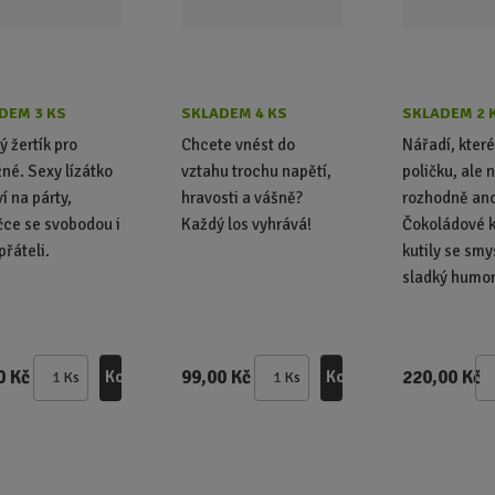
DEM 3 KS
SKLADEM 4 KS
SKLADEM 2 
ý žertík pro
Chcete vnést do
Nářadí, kter
né. Sexy lízátko
vztahu trochu napětí,
poličku, ale 
í na párty,
hravosti a vášně?
rozhodně an
čce se svobodou i
Každý los vyhrává!
Čokoládové k
přáteli.
kutily se sm
sladký humor.
0 Kč
99,00 Kč
220,00 Kč
Koupit
Koupit
Ks
Ks
Z
Z
m
m
ě
ě
n
n
i
i