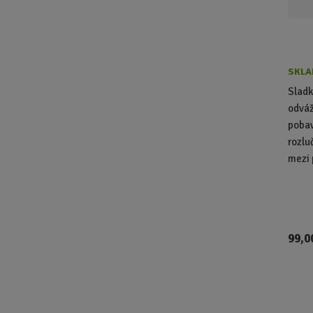
SKLA
Sladk
odváž
pobav
rozlu
mezi 
99,0