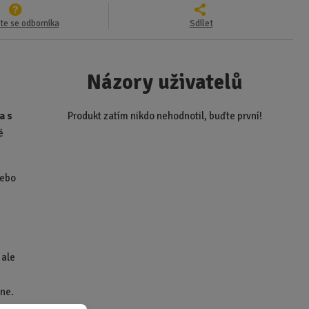
te se odborníka
Sdílet
Názory uživatelů
a s
Produkt zatím nikdo nehodnotil, buďte první!
é
nebo
 ale
dne.