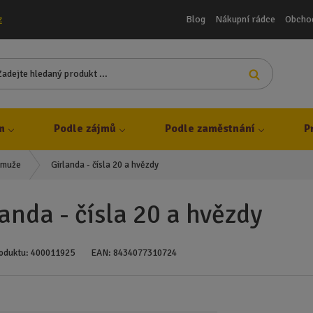
Blog
Nákupní rádce
Obcho
z
Z
Vyhledat
a
d
e
j
m
Podle zájmů
Podle zaměstnání
P
t
e
Girlanda - čísla 20 a hvězdy
o muže
h
l
e
anda - čísla 20 a hvězdy
d
a
n
oduktu:
400011925
EAN:
8434077310724
ý
p
r
o