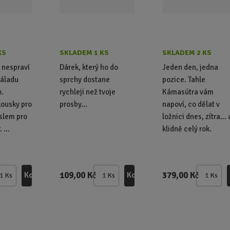
KS
SKLADEM 1 KS
SKLADEM 2 KS
é nespraví
Dárek, který ho do
Jeden den, jedna
náladu
sprchy dostane
pozice. Tahle
o.
rychleji než tvoje
Kámasútra vám
ousky pro
prosby...
napoví, co dělat v
yslem pro
ložnici dnes, zítra… 
 ...
klidně celý rok.
109,00 Kč
379,00 Kč
Koupit
Koupit
Ks
Ks
Ks
Z
Z
Z
m
m
m
ě
ě
ě
n
n
n
i
i
i