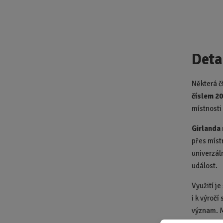
Deta
Některá č
číslem 2
místnosti 
Girlanda
přes míst
univerzál
událost.
Využití je
i k výročí
význam. M