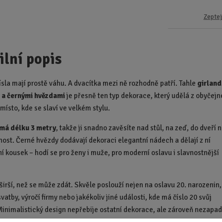
Zeptej
ilní popis
ísla mají prostě váhu. A dvacítka mezi ně rozhodně patří. Tahle
girland
0
a černými hvězdami
je přesně ten typ dekorace, který udělá z obyčejn
místo, kde se slaví ve velkém stylu.
 má délku 3 metry
, takže ji snadno zavěsíte nad stůl, na zeď, do dveří 
nost. Černé hvězdy dodávají dekoraci elegantní nádech a dělají z ní
ní kousek – hodí se pro ženy i muže, pro moderní oslavu i slavnostnější
 širší, než se může zdát. Skvěle poslouží nejen na oslavu 20. narozenin,
 svatby, výročí firmy nebo jakékoliv jiné události, kde má číslo 20 svůj
inimalistický design nepřebije ostatní dekorace, ale zároveň nezapa