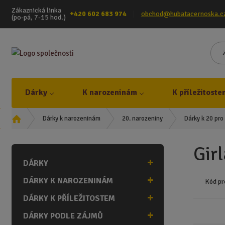
Zákaznická linka
+420 602 683 974
obchod@hubatacernoska.c
(po-pá, 7-15 hod.)
Dárky
K narozeninám
K příležitoste
Ú
Dárky k narozeninám
20. narozeniny
Dárky k 20 pr
v
o
Girl
d
DÁRKY
n
í
DÁRKY K NAROZENINÁM
Kód pr
s
t
DÁRKY K PŘÍLEŽITOSTEM
r
DÁRKY PODLE ZÁJMŮ
a