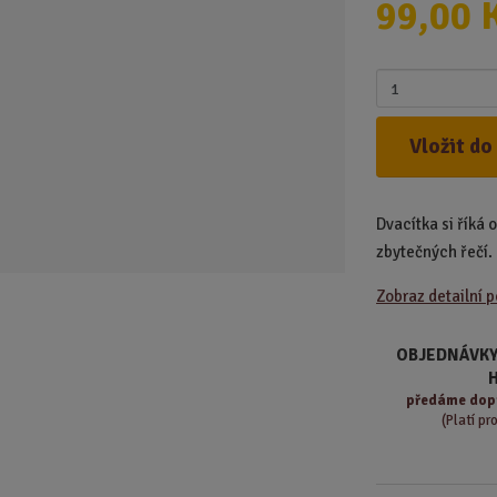
99,00 
d
u
k
Z
t
m
.
ě
Vložit do
.
n
.
i
t
Dvacítka si říká 
p
o
zbytečných řečí.
č
Zobraz detailní 
e
t
OBJEDNÁVKY
předáme
dop
(Platí pr