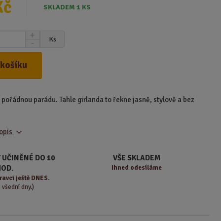
Kč
SKLADEM 1 KS
N
Ks
S
a
n
v
í
ý
 košíku
ž
š
i
i
t
t
o pořádnou parádu. Tahle girlanda to řekne jasně, stylově a bez
m
m
n
n
o
o
ž
popis
ž
s
s
t
t
 UČINĚNÉ DO 10
VŠE SKLADEM
v
v
HOD.
Ihned odesíláme
í
í
ravci ještě DNES.
o všední dny.)