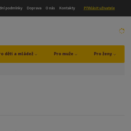
dní podmínky
Doprava
O nás
Kontakty
Přihlásit uživatele
ro děti a mládež
Pro muže
Pro ženy