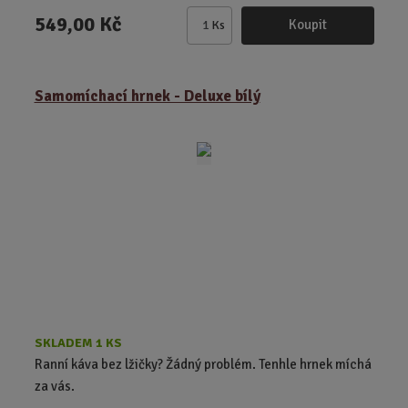
549,00 Kč
Koupit
Ks
Z
m
ě
Samomíchací hrnek - Deluxe bílý
n
i
t
p
o
č
e
t
SKLADEM 1 KS
Ranní káva bez lžičky? Žádný problém. Tenhle hrnek míchá
za vás.