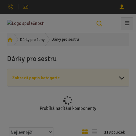
☰
V
y
h
Ú
Dárky pro sestru
Dárky pro ženy
l
v
o
e
Dárky pro sestru
d
d
n
a
í
t
Zobrazit popis kategorie
s
t
r
a
n
Probíhá načítání komponenty
a
Ř
O
T
118
položek