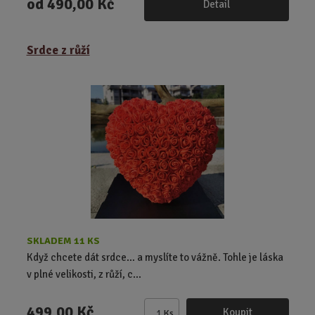
od
490,00 Kč
Detail
Srdce z růží
SKLADEM 11 KS
Když chcete dát srdce… a myslíte to vážně. Tohle je láska
v plné velikosti, z růží, c...
499,00 Kč
Koupit
Ks