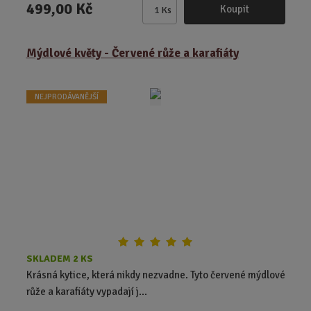
499,00 Kč
Koupit
Ks
Z
m
ě
Mýdlové květy - Červené růže a karafiáty
n
i
t
NEJPRODÁVANĚJŠÍ
p
o
č
e
t
SKLADEM 2 KS
Krásná kytice, která nikdy nezvadne. Tyto červené mýdlové
růže a karafiáty vypadají j...