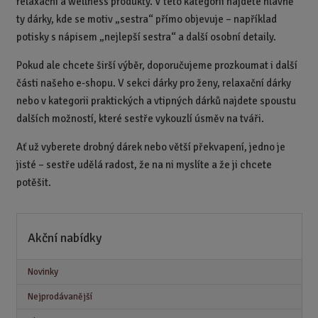
relaxační a wellness produkty. V této kategorii najdete hlavně
ty dárky, kde se motiv „sestra“ přímo objevuje – například
potisky s nápisem „nejlepší sestra“ a další osobní detaily.
Pokud ale chcete širší výběr, doporučujeme prozkoumat i další
části našeho e-shopu. V sekci dárky pro ženy, relaxační dárky
nebo v kategorii praktických a vtipných dárků najdete spoustu
dalších možností, které sestře vykouzlí úsměv na tváři.
Ať už vyberete drobný dárek nebo větší překvapení, jedno je
jisté – sestře udělá radost, že na ni myslíte a že ji chcete
potěšit.
Akční nabídky
Novinky
Nejprodávanější