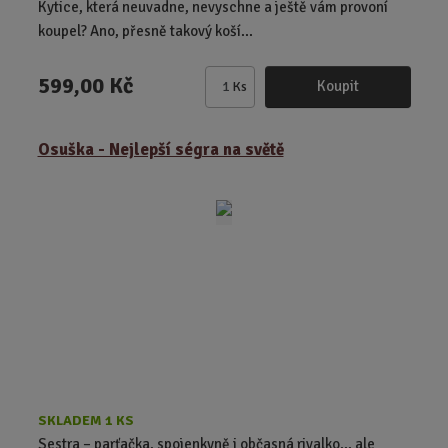
Kytice, která neuvadne, nevyschne a ještě vám provoní
koupel? Ano, přesně takový koší...
599,00 Kč
Koupit
Ks
Z
m
ě
Osuška - Nejlepší ségra na světě
n
i
t
p
o
č
e
t
SKLADEM 1 KS
Sestra – parťačka, spojenkyně i občasná rivalko... ale