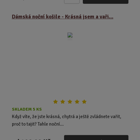
Z
m
ě
Dámská noční košile - Krásná jsem a vaři...
n
i
t
p
o
č
e
t
SKLADEM 5 KS
Když víte, že jste krásná, chytrá a ještě zvládnete vařit,
proč to tajit? Tahle noční...