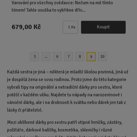
Varování pro všechny zvědavce: Nečum na mě tímto
tónem! Tahle osuška to vykřikne dřív...
679,00 Kč
Koupit
Ks
Z
m
ě
n
1
...
6
7
8
10
9
i
t
p
Každá sestra je jiná – některá je mladší školou povinná, jiná už
o
je dospělá žena se svou rodinou. Proto jsme do této kategorie
č
vybrali tipy na originální a netradiční dárky pro sestru, které
e
potěší v každém věku. Najdete tu nápady na narozeninové i
t
vánoční dárky, ale i na drobnosti k svátku nebo dárek jen tak z
lásky či přátelství.
Mezi oblíbené dárky pro sestru patří vtipné hrníčky, zástěry,
polštáře, dárkové balíčky, kosmetika, skleničky i různé