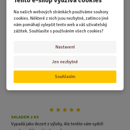
Tento e-shop využívá cookies
579,00 Kč
Na našich webových stránkách používáme soubory
Koupit
Ks
Z
cookies. Některé z nich jsou nezbytné, zatímco jiné
m
nám pomáhají vylepšit tento web a váš uživatelský
ě
Textilní dort smetanový s růžemi a svící
zážitek. Souhlasíte s používáním všech cookies?
n
i
Nastavení
t
p
o
Jen nezbytné
č
e
Souhlasím
t
SKLADEM 2 KS
Vypadá jako dezert z výlohy. Ale tenhle vám vydrží