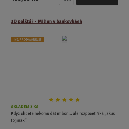
Z
m
ě
3D polštář - Milion v bankovkách
n
i
t
NEJPRODÁVANĚJŠÍ
p
o
č
e
t
SKLADEM 3 KS
Když chcete někomu dát milion… ale rozpočet říká „zkus
to jinak“.