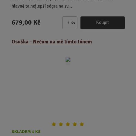
hlavně ta nejlepší ségra na sv...
679,00 Kč
Koupit
Ks
Z
m
ě
Osuška - Nečum na mě tímto tónem
n
i
t
p
o
č
e
t
SKLADEM 1 KS