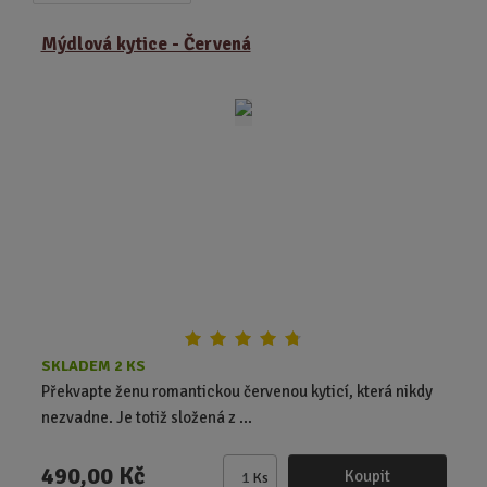
a
b
a
z
r
b
Mýdlová kytice - Červená
e
á
u
n
z
l
í
k
k
p
o
o
r
o
v
v
d
ý
ý
u
v
v
k
ý
ý
t
p
p
ů
i
i
s
s
SKLADEM 2 KS
Překvapte ženu romantickou červenou kyticí, která nikdy
nezvadne. Je totiž složená z ...
490,00 Kč
Koupit
Ks