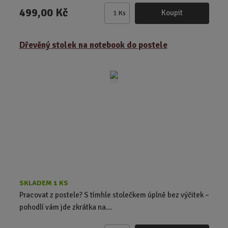
499,00 Kč
Koupit
Ks
Z
m
ě
Dřevěný stolek na notebook do postele
n
i
t
p
o
č
e
t
SKLADEM 1 KS
Pracovat z postele? S tímhle stolečkem úplně bez výčitek –
pohodlí vám jde zkrátka na...