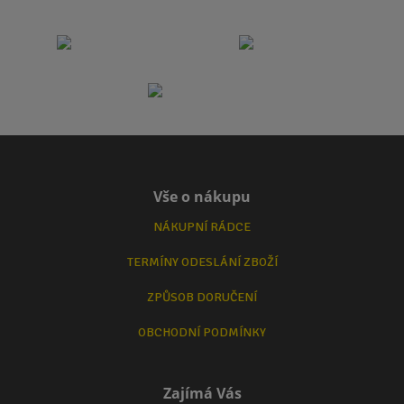
Vše o nákupu
NÁKUPNÍ RÁDCE
TERMÍNY ODESLÁNÍ ZBOŽÍ
ZPŮSOB DORUČENÍ
OBCHODNÍ PODMÍNKY
Zajímá Vás