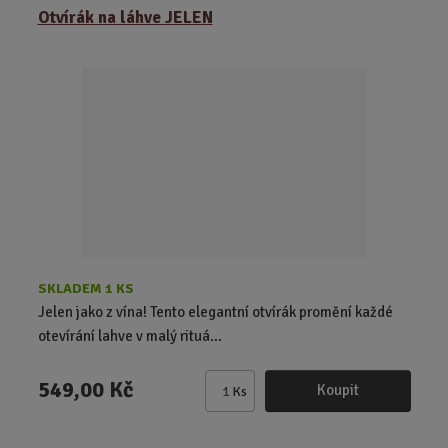
ě
Otvírák na láhve JELEN
n
i
t
p
o
č
e
t
SKLADEM 1 KS
Jelen jako z vína! Tento elegantní otvírák promění každé
otevírání lahve v malý rituá...
549,00 Kč
Koupit
Ks
Z
m
ě