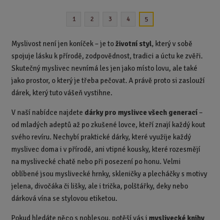
n
1
2
3
4
5
i
t
p
Myslivost není jen koníček – je to
životní styl
, který v sobě
o
spojuje lásku k přírodě, zodpovědnost, tradici a úctu ke zvěři.
č
Skutečný myslivec nevnímá les jen jako místo lovu, ale také
e
jako prostor, o který je třeba pečovat. A právě proto si zaslouží
t
dárek, který tuto vášeň vystihne.
V naší nabídce najdete
dárky pro myslivce všech generací
–
od mladých adeptů až po zkušené lovce, kteří znají každý kout
svého revíru. Nechybí praktické dárky, které využije každý
myslivec doma i v přírodě, ani vtipné kousky, které rozesmějí
na myslivecké chatě nebo při posezení po honu. Velmi
oblíbené jsou myslivecké hrnky, skleničky a plecháčky s motivy
jelena, divočáka či lišky, ale i trička, polštářky, deky nebo
dárková vína se stylovou etiketou.
Pokud hledáte něco s noblesou, potěší vás i
myslivecké knihy