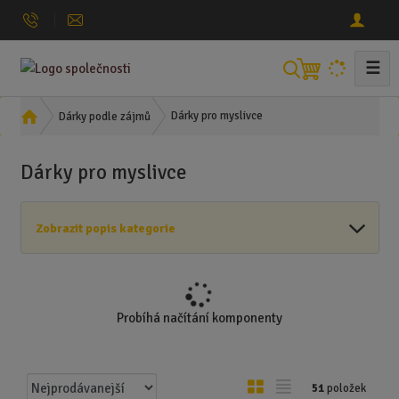
☰
V
y
h
Ú
Dárky pro myslivce
Dárky podle zájmů
l
v
o
e
Dárky pro myslivce
d
d
n
a
í
t
Zobrazit popis kategorie
s
t
r
a
n
Probíhá načítání komponenty
a
Ř
O
T
51
položek