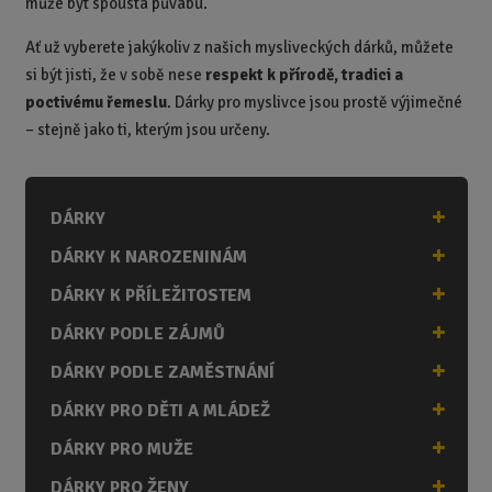
může být spousta půvabu.
Ať už vyberete jakýkoliv z našich mysliveckých dárků, můžete
si být jisti, že v sobě nese
respekt k přírodě, tradici a
poctivému řemeslu
. Dárky pro myslivce jsou prostě výjimečné
– stejně jako ti, kterým jsou určeny.
DÁRKY
DÁRKY K NAROZENINÁM
DÁRKY K PŘÍLEŽITOSTEM
DÁRKY PODLE ZÁJMŮ
DÁRKY PODLE ZAMĚSTNÁNÍ
DÁRKY PRO DĚTI A MLÁDEŽ
DÁRKY PRO MUŽE
DÁRKY PRO ŽENY