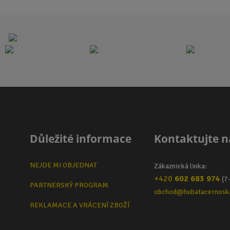
Důležité informace
Kontaktujte n
NEJDE MI OBJEDNAT
Zákaznická linka:
+420
602 683 974
(7
PARTNERSKÝ PROGRAM
obchod@hubatacernosk
REKLAMACE A VRÁCENÍ ZBOŽÍ