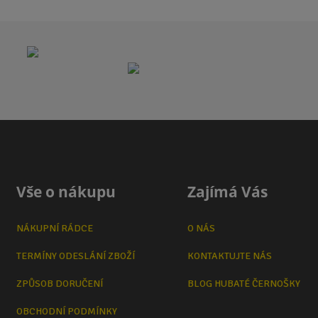
Vše o nákupu
Zajímá Vás
NÁKUPNÍ RÁDCE
O NÁS
TERMÍNY ODESLÁNÍ ZBOŽÍ
KONTAKTUJTE NÁS
ZPŮSOB DORUČENÍ
BLOG HUBATÉ ČERNOŠKY
OBCHODNÍ PODMÍNKY