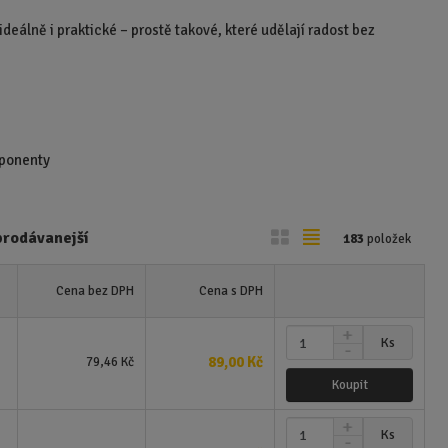
eálně i praktické – prostě takové, které udělají radost bez
mponenty
O
T
prodávanejší
183
položek
b
a
r
b
Cena bez DPH
Cena s DPH
á
u
N
z
l
Z
Ks
S
a
m
k
k
89,00 Kč
79,46 Kč
n
v
ě
o
o
Koupit
í
ý
n
ž
v
v
š
N
i
Z
i
i
ý
ý
Ks
S
a
t