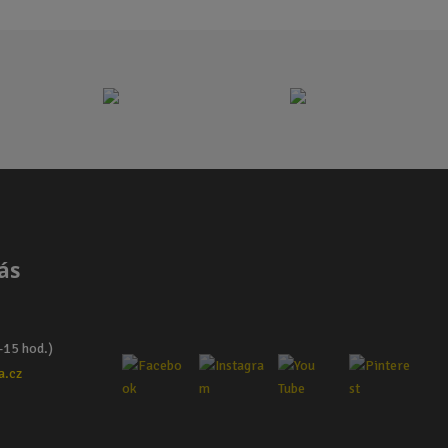
ás
–15 hod.)
a.cz