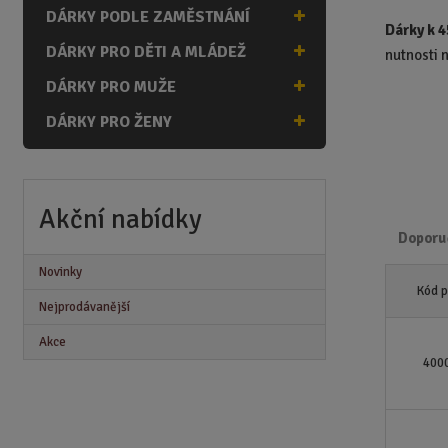
n
DÁRKY PODLE ZAMĚSTNÁNÍ
a
Dárky k 
DÁRKY PRO DĚTI A MLÁDEŽ
nutnosti 
DÁRKY PRO MUŽE
DÁRKY PRO ŽENY
Akční nabídky
Doporu
Novinky
Ř
Kód 
a
Nejprodávanější
z
e
Akce
n
400
í
p
r