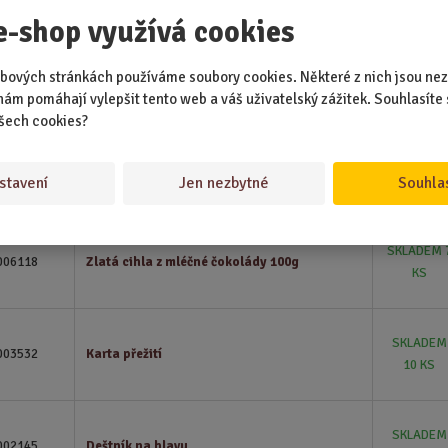
003710
Super Clean - čistící hmota
20 KS
e-shop využívá cookies
SKLADEM 
bových stránkách používáme soubory cookies. Některé z nich jsou nez
006736
Hasicí přístroj - Úkryt na alkohol
KS
nám pomáhají vylepšit tento web a váš uživatelský zážitek. Souhlasíte 
šech cookies?
SKLADEM
004515
Toaletní papír - Toaleťák - 5000 Kč barevný
stavení
Jen nezbytné
Souhla
14 KS
SKLADEM 
006118
Zlatá cihla z mléčné čokolády 100g
KS
SKLADEM
003532
Karta přežití
10 KS
SKLADEM
002145
Deštník na hlavu