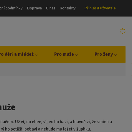
dní podmínky
Doprava
O nás
Kontakty
Přihlásit uživatele
ro děti a mládež
Pro muže
Pro ženy
muže
ačem. Už ví, co chce, ví, co ho baví, a hlavně ví, že smích a
erý ho potěší, pobaví a nebude mu ležet v šuplíku.