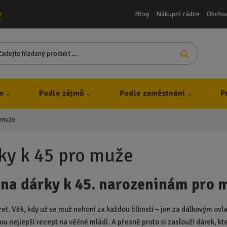
Blog
Nákupní rádce
Obcho
z
Z
Vyhledat
a
d
e
j
m
Podle zájmů
Podle zaměstnání
P
t
e
o muže
h
l
e
ky k 45 pro muže
d
a
 na dárky k 45. narozeninám pro 
n
ý
p
et. Věk, kdy už se muž nehoní za každou blbostí – jen za dálkovým ovlad
r
ou nejlepší recept na věčné mládí. A přesně proto si zaslouží dárek, kt
o