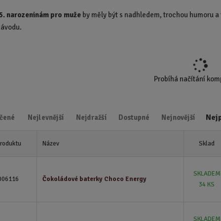
d
45. narozeninám pro muže
by měly být s nadhledem, trochou humoru a id
u
návodu.
k
t
.
.
.
Probíhá načítání ko
Nej
čené
Nejlevnější
Nejdražší
Dostupné
Nejnovější
produktu
Název
Sklad
SKLADEM
006116
Čokoládové baterky Choco Energy
34 KS
SKLADEM