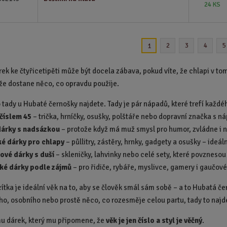
24 KS
2
3
4
5
1
rek ke čtyřicetipěti může být docela zábava, pokud víte, že chlapi v to
že dostane něco, co opravdu použije.
o tady u Hubaté černošky najdete.
Tady je pár nápadů, které trefí každé
 číslem 45
– trička, hrníčky, osušky, polštáře nebo dopravní značka s n
dárky s nadsázkou
– protože když má muž smysl pro humor, zvládne i 
ké dárky pro chlapy
– půllitry, zástěry, hrnky, gadgety a osušky – ideál
ové dárky s duší
– skleničky, lahvinky nebo celé sety, které povznesou
ké dárky podle zájmů
– pro řidiče, rybáře, myslivce, gamery i gaučov
cítka je ideální věk na to, aby se člověk smál sám sobě – a to Hubatá č
ho, osobního nebo prostě něco, co rozesměje celou partu, tady to najd
u dárek, který mu připomene, že
věk je jen číslo a styl je věčný
.