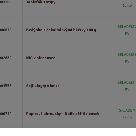
001309
Toaleťák s vtipy
10 KS
SKLADEM 
006678
Bedýnka s čokoládovými likérky 108 g
KS
SKLADEM 
002662
NIC v plechovce
KS
SKLADEM 
001553
Sejf ukrytý v knize
KS
SKLADEM
006712
Papírové ubrousky - Balík pětitisícovek
17 KS
SKLADEM