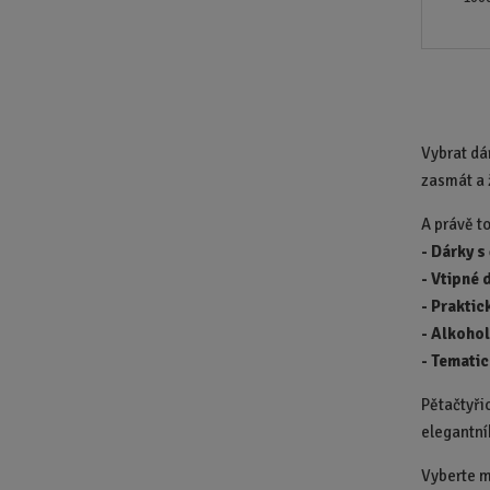
Vybrat dá
zasmát a 
A právě t
-
Dárky s
-
Vtipné 
-
Praktic
-
Alkohol
-
Tematic
Pětačtyři
elegantní
Vyberte m