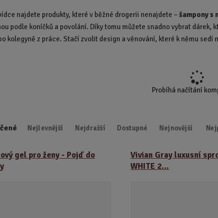
d
bídce najdete produkty, které v běžné drogerii nenajdete –
šampony s n
u
nou podle koníčků a povolání. Díky tomu můžete snadno vybrat dárek, kte
k
o kolegyně z práce.
Stačí zvolit design a věnování, které k němu sedí n
t
.
.
.
Probíhá načítání ko
čené
Nejlevnější
Nejdražší
Dostupné
Nejnovější
Nej
ový gel pro ženy - Pojď do
Vivian Gray luxusní spr
y
WHITE 2...