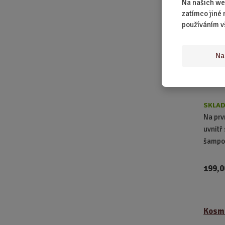
Na našich we
zatímco jiné 
používáním v
Na
SKLAD
Na prv
uvnitř
šampo.
199,0
Kosme