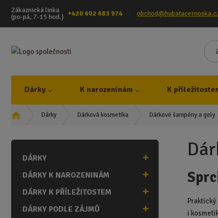
Zákaznická linka
+420 602 683 974
obchod@hubatacernoska.c
(po-pá, 7-15 hod.)
Dárky
K narozeninám
K příležitoste
Ú
Dárkové šampóny a gely
Dárky
Dárková kosmetika
v
o
Dár
d
DÁRKY
n
í
Sprc
DÁRKY K NAROZENINÁM
s
t
DÁRKY K PŘÍLEŽITOSTEM
r
Praktický
DÁRKY PODLE ZÁJMŮ
a
i kosmeti