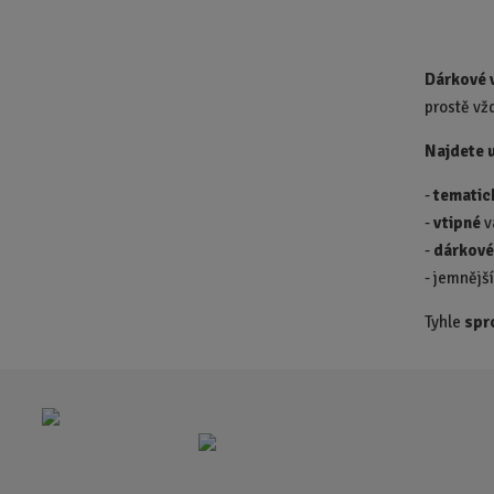
Dárkové 
prostě vžd
Najdete u
-
tematic
-
vtipné
v
-
dárkov
- jemnějš
Tyhle
spr