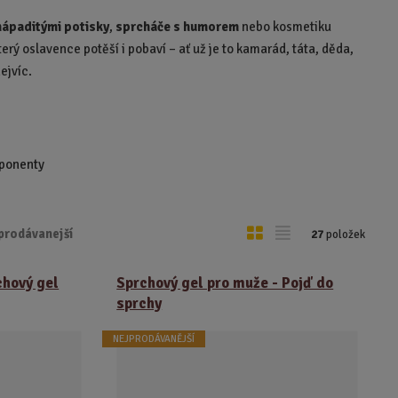
ápaditými potisky
,
sprcháče s humorem
nebo kosmetiku
rý oslavence potěší i pobaví – ať už je to kamarád, táta, děda,
ejvíc.
mponenty
O
T
prodávanejší
27
položek
b
a
r
b
chový gel
Sprchový gel pro muže - Pojď do
á
u
sprchy
z
l
NEJPRODÁVANĚJŠÍ
k
k
o
o
v
v