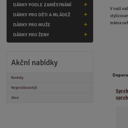
n
DÁRKY PODLE ZAMĚSTNÁNÍ
a
V naší na
DÁRKY PRO DĚTI A MLÁDEŽ
stylizova
máma neb
DÁRKY PRO MUŽE
DÁRKY PRO ŽENY
Akční nabídky
Doporu
Novinky
Ř
Nejprodávanější
Sprch
a
sprch
Akce
z
e
n
í
p