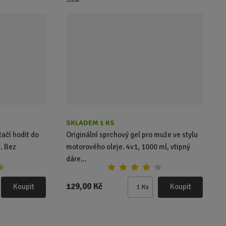
t
p
o
č
e
t
SKLADEM 1 KS
tačí hodit do
Originální sprchový gel pro muže ve stylu
. Bez
motorového oleje. 4v1, 1000 ml, vtipný
dáre...
129,00 Kč
Koupit
Koupit
Ks
Z
m
ě
n