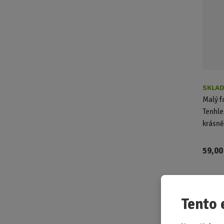
SKLAD
Malý f
Tenhle 
krásně.
59,00
Rady 
Tento 