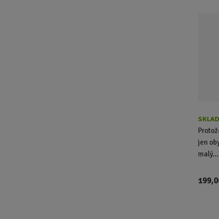
SKLAD
Protož
jen ob
malý...
199,0