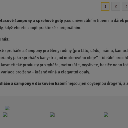
i
i
2
3
1
t
t
p
p
vlasové šampony a sprchové gely
jsou univerzálním tipem na dárek pr
o
o
y, když chcete spojit praktické s originálním.
č
č
e
e
 nás:
t
t
ké
sprcháče a šampony pro členy rodiny (pro tátu, dědu, mámu, kamar
arianty jako sprcháč v kanystru „od motorového oleje“ – ideální pro ch
é
kosmetické produkty pro rybáře, motorkáře, myslivce, hasiče nebo fot
í variace pro ženy – krásné vůně a elegantní obaly.
cháče a šampony v dárkovém balení
nejsou jen obyčejnou drogerií, al