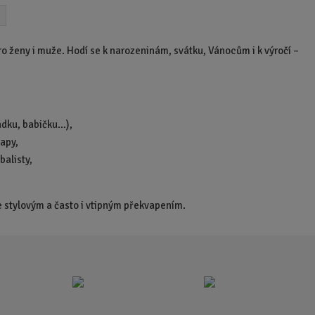
i
t
p
o ženy i muže. Hodí se k narozeninám, svátku, Vánocům i k výročí –
o
č
e
t
ádku, babičku…),
lapy,
balisty,
e stylovým a často i vtipným překvapením.