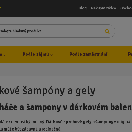
Blog
Nákupní rádce
Obcho
z
Z
Vyhledat
a
d
e
j
m
Podle zájmů
Podle zaměstnání
P
t
e
h
l
e
kové šampóny a gely
d
a
háče a šampony v dárkovém balen
n
ý
p
 dárek nemusí být nudný.
Dárkové sprchové gely a šampony
v originá
r
ka může být zábavná a jedinečná.
o