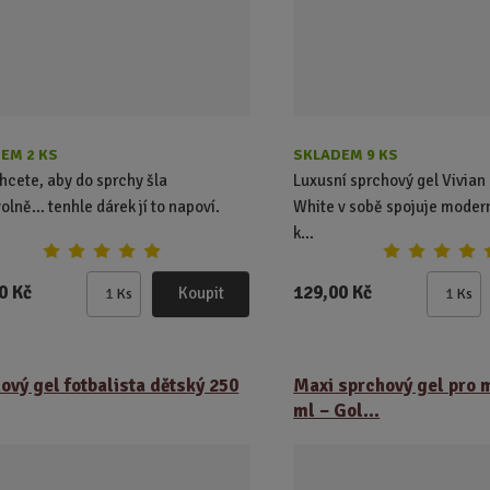
EM 2 KS
SKLADEM 9 KS
hcete, aby do sprchy šla
Luxusní sprchový gel Vivian
olně… tenhle dárek jí to napoví.
White v sobě spojuje modern
k...
0 Kč
129,00 Kč
Koupit
Ks
Ks
Z
Z
m
m
ě
ě
n
n
ový gel fotbalista dětský 250
Maxi sprchový gel pro 
i
i
ml – Gol...
t
t
p
p
o
o