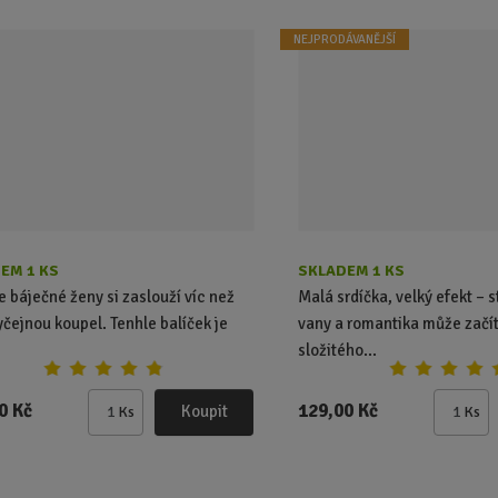
t
t
p
p
NEJPRODÁVANĚJŠÍ
o
o
č
č
e
e
t
t
EM 1 KS
SKLADEM 1 KS
e báječné ženy si zaslouží víc než
Malá srdíčka, velký efekt – s
yčejnou koupel. Tenhle balíček je
vany a romantika může začít
složitého...
0 Kč
129,00 Kč
Koupit
Ks
Ks
Z
Z
m
m
ě
ě
n
n