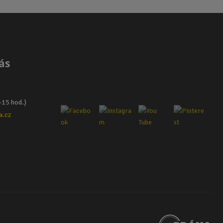
ás
–15 hod.)
a.cz