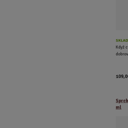
r
o
d
u
k
t
ů
SKLAD
Když c
dobrov
109,0
Sprch
ml