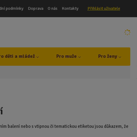
dní podmínky
Doprava
O nás
Kontakty
Přihlásit uživatele
ro děti a mládež
Pro muže
Pro ženy
í
lním balení nebo s vtipnou či tematickou etiketou jsou důkazem, že