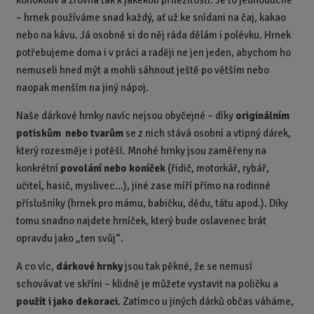
v
t
– hrnek používáme snad každý, ať už ke snídani na čaj, kakao
í
v
í
nebo na kávu. Já osobně si do něj ráda dělám i polévku. Hrnek
potřebujeme doma i v práci a raději ne jen jeden, abychom ho
nemuseli hned mýt a mohli sáhnout ještě po větším nebo
naopak menším na jiný nápoj.
Naše dárkové hrnky navíc nejsou obyčejné – díky
originálním
potiskům nebo tvarům
se z nich stává osobní a vtipný dárek,
který rozesměje i potěší. Mnohé hrnky jsou zaměřeny na
konkrétní
povolání nebo koníček
(řidič, motorkář, rybář,
učitel, hasič, myslivec…), jiné zase míří přímo na rodinné
příslušníky (hrnek pro mámu, babičku, dědu, tátu apod.). Díky
tomu snadno najdete hrníček, který bude oslavenec brát
opravdu jako „ten svůj“.
A co víc,
dárkové hrnky
jsou tak pěkné, že se nemusí
schovávat ve skříni – klidně je můžete vystavit na poličku a
použít i jako dekoraci
. Zatímco u jiných dárků občas váháme,