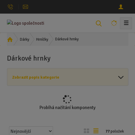
☰
V
y
h
Ú
Dárkové hrnky
Dárky
Hrníčky
l
v
o
e
Dárkové hrnky
d
d
n
a
í
t
Zobrazit popis kategorie
s
t
r
a
n
Probíhá načítání komponenty
a
Ř
O
T
77
položek