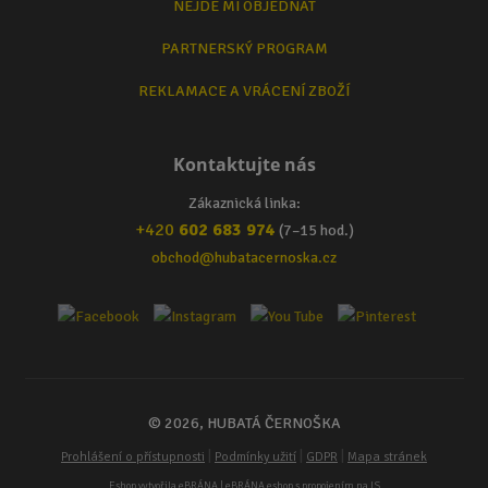
NEJDE MI OBJEDNAT
PARTNERSKÝ PROGRAM
REKLAMACE A VRÁCENÍ ZBOŽÍ
Kontaktujte nás
Zákaznická linka:
+420
602 683 974
(7–15 hod.)
obchod@hubatacernoska.cz
© 2026, HUBATÁ ČERNOŠKA
|
|
|
Prohlášení o přístupnosti
Podmínky užití
GDPR
Mapa stránek
Eshop vytvořila
eBRÁNA
| eBRÁNA eshop s propojením na IS