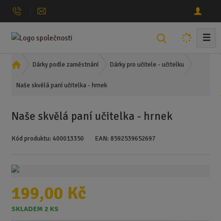
☰
V
y
h
Ú
Dárky podle zaměstnání
Dárky pro učitele - učitelku
l
v
Naše skvělá paní učitelka - hrnek
o
e
d
d
n
a
Naše skvělá paní učitelka - hrnek
í
t
s
Kód produktu:
400013350
EAN:
8592539652697
t
r
a
n
a
199,00 Kč
SKLADEM 2 KS