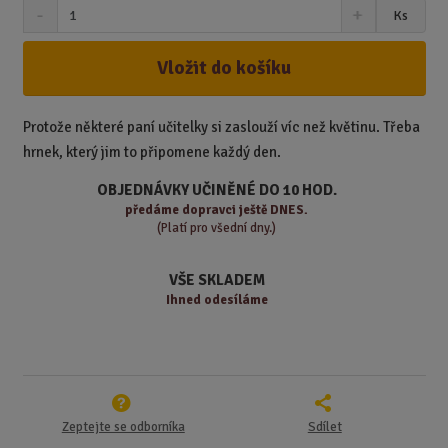
S
N
Z
Ks
n
a
m
í
v
ě
ž
ý
Vložit do košíku
n
i
š
i
t
i
t
m
t
Protože některé paní učitelky si zaslouží víc než květinu. Třeba
p
n
m
hrnek, který jim to připomene každý den.
o
o
n
ž
o
č
OBJEDNÁVKY UČINĚNÉ DO 10 HOD.
s
ž
e
předáme
dopravci ještě DNES.
t
s
t
(Platí pro všední dny.)
v
t
í
v
VŠE SKLADEM
í
Ihned odesíláme
Zeptejte se odborníka
Sdílet