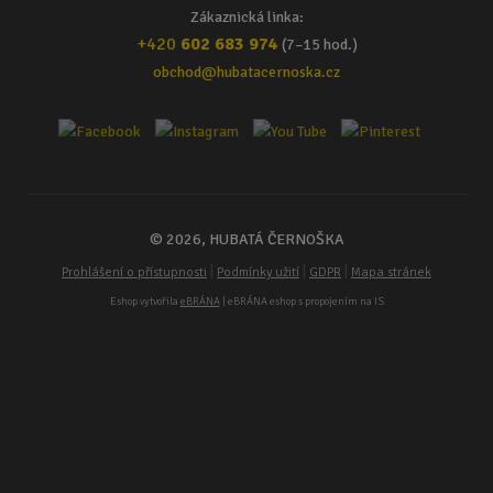
Zákaznická linka:
+420
602 683 974
(7–15 hod.)
obchod@hubatacernoska.cz
© 2026, HUBATÁ ČERNOŠKA
|
|
|
Prohlášení o přístupnosti
Podmínky užití
GDPR
Mapa stránek
Eshop vytvořila
eBRÁNA
| eBRÁNA eshop s propojením na IS