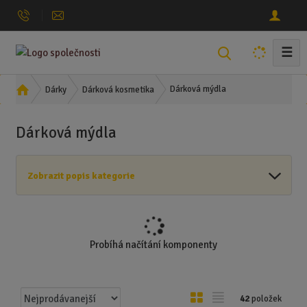
☰
V
y
h
Ú
Dárková mýdla
Dárky
Dárková kosmetika
l
v
o
e
Dárková mýdla
d
d
n
a
í
t
Zobrazit popis kategorie
s
t
r
a
n
Probíhá načítání komponenty
a
Ř
O
T
42
položek