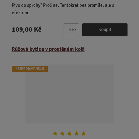
Pivo do sprchy? Proč ne. Tentokrát bez promile, ale s
efektem.
109,00 Kč
Koupit
Ks
Z
m
ě
Růžová kytice v proutěném koši
n
i
t
NEJPRODÁVANĚJŠÍ
p
o
č
e
t