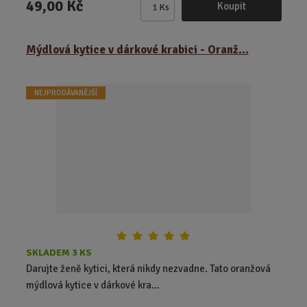
49,00 Kč
Koupit
Ks
Z
m
ě
Mýdlová kytice v dárkové krabici - Oranž...
n
i
t
NEJPRODÁVANĚJŠÍ
p
o
č
e
t
SKLADEM 3 KS
Darujte ženě kytici, která nikdy nezvadne. Tato oranžová
mýdlová kytice v dárkové kra...