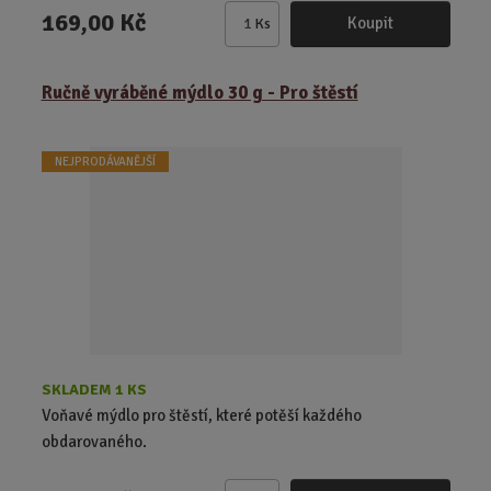
169,00 Kč
Koupit
Ks
Z
m
ě
Ručně vyráběné mýdlo 30 g - Pro štěstí
n
i
t
NEJPRODÁVANĚJŠÍ
p
o
č
e
t
SKLADEM 1 KS
Voňavé mýdlo pro štěstí, které potěší každého
obdarovaného.