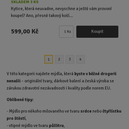
SKLADEM 3 KS
Kytice, která neuvadne, nevyschne a ještě vám provoní
koupel? Ano, přesně takový koší...
599,00 Kč
Koupit
Ks
Z
m
ě
n
2
3
4
1
i
t
p
V této kategorii najdete mýdla, která
byste v běžné drogerii
o
nenašli
– originální tvary, dárkové balení a česká výroba se
č
zárukou zdravotní nezávadnosti i kvality podle norem EU.
e
t
Oblíbené tipy:
- Mýdlo pro někoho milovaného ve tvaru
srdce
nebo
čtyřlístku
pro štěstí
,
-
vtipné mýdlo ve tvaru
půllitru
,