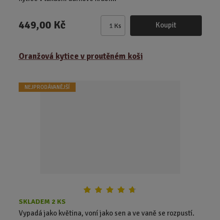
449,00 Kč
Koupit
Ks
Z
m
ě
Oranžová kytice v proutěném koši
n
i
t
NEJPRODÁVANĚJŠÍ
p
o
č
e
t
SKLADEM 2 KS
Vypadá jako květina, voní jako sen a ve vaně se rozpustí.