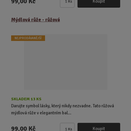
99,00 Kč
Koupit
Ks
Z
m
ě
Mýdlová růže - růžová
n
i
t
NEJPRODÁVANĚJŠÍ
p
o
č
e
t
SKLADEM 13 KS
Darujte symbol lásky, který nikdy nezvadne. Tato růžová
mýdlová růže v elegantním bal...
99,00 Kč
Koupit
Ks