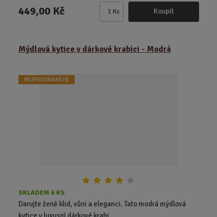
449,00 Kč
Koupit
Ks
Z
m
ě
Mýdlová kytice v dárkové krabici - Modrá
n
i
t
NEJPRODÁVANĚJŠÍ
p
o
č
e
t
SKLADEM 6 KS
Darujte ženě klid, vůni a eleganci. Tato modrá mýdlová
kytice v luxusní dárkové krabi...