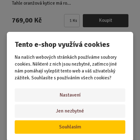
Tahle oranžová kytice má ro...
769,00 Kč
Koupit
Ks
Z
m
ě
Ručně vyráběné mýdlo 75 g – čtyřlístek p...
Tento e-shop využívá cookies
n
i
Na našich webových stránkách používáme soubory
t
NEJPRODÁVANĚJŠÍ
cookies. Některé z nich jsou nezbytné, zatímco jiné
p
nám pomáhají vylepšit tento web a váš uživatelský
o
zážitek. Souhlasíte s používáním všech cookies?
č
e
t
Nastavení
Jen nezbytné
SKLADEM 11 KS
Souhlasím
Trocha štěstí do každé koupelny. Tenhle čtyřlístek sice
neroste na louce, ale radost ...