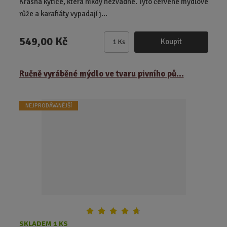
Krásná kytice, která nikdy nezvadne. Tyto červené mýdlové
růže a karafiáty vypadají j...
549,00 Kč
Koupit
Ks
Z
m
ě
Ručně vyráběné mýdlo ve tvaru pivního pů...
n
i
t
NEJPRODÁVANĚJŠÍ
p
o
č
e
t
SKLADEM 1 KS