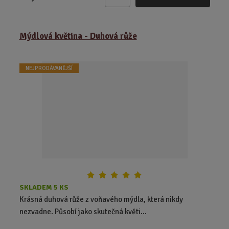
Z
m
ě
Mýdlová květina - Duhová růže
n
i
t
NEJPRODÁVANĚJŠÍ
p
o
č
e
t
SKLADEM 5 KS
Krásná duhová růže z voňavého mýdla, která nikdy
nezvadne. Působí jako skutečná květi...