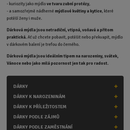
-
kuriozity jako mýdlo
ve tvaru zubní protézy
,
- a samozřejmě nádherné
mýdlové květiny a kytice
, které
potěší ženy i muže.
Dárková mýdla jsou netradiční, vtipná, voňavá a přitom
praktická.
Ať už chcete pobavit, potěšit nebo překvapit, mýdlo
v dárkovém balení je trefou do černého.
Dárková mýdla jsou ideálním tipem na narozeniny, svátek,
Vánoce nebo jako milá pozornost jen tak pro radost.
DÁRKY
DÁRKY K NAROZENINÁM
DÁRKY K PŘÍLEŽITOSTEM
DÁRKY PODLE ZÁJMŮ
DÁRKY PODLE ZAMĚSTNÁNÍ