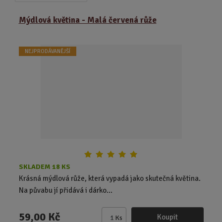
a
b
a
z
r
b
Mýdlová květina - Malá červená růže
e
á
u
n
z
l
í
NEJPRODÁVANĚJŠÍ
k
k
p
o
o
r
o
v
v
d
ý
ý
u
v
v
k
ý
ý
t
p
p
ů
i
i
s
s
SKLADEM 18 KS
Krásná mýdlová růže, která vypadá jako skutečná květina.
Na půvabu jí přidává i dárko...
59,00 Kč
Koupit
Ks