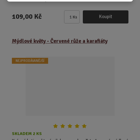
109,00 Kč
Koupit
Ks
Z
m
ě
Mýdlové květy - Červené růže a karafiáty
n
i
t
NEJPRODÁVANĚJŠÍ
p
o
č
e
t
SKLADEM 2 KS