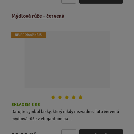
Z
m
ě
Mýdlová růže - červená
n
i
t
NEJPRODÁVANĚJŠÍ
p
o
č
e
t
SKLADEM 8 KS
Darujte symbol lásky, který nikdy nezvadne. Tato červená
mýdlová růže v elegantním ba...