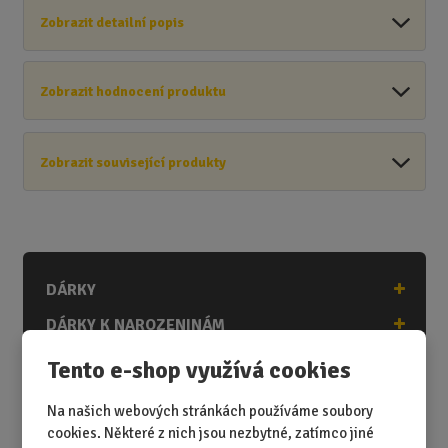
Zobrazit detailní popis
Zobrazit hodnocení produktu
Zobrazit související produkty
DÁRKY
DÁRKY K NAROZENINÁM
DÁRKY K PŘÍLEŽITOSTEM
Tento e-shop využívá cookies
DÁRKY PODLE ZÁJMŮ
Na našich webových stránkách používáme soubory
DÁRKY PODLE ZAMĚSTNÁNÍ
cookies. Některé z nich jsou nezbytné, zatímco jiné