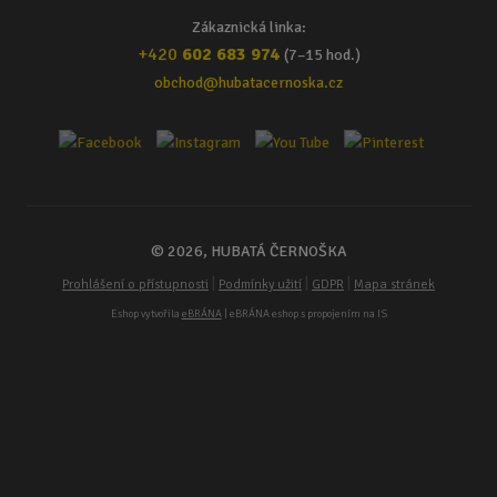
Zákaznická linka:
+420
602 683 974
(7–15 hod.)
obchod@hubatacernoska.cz
© 2026, HUBATÁ ČERNOŠKA
|
|
|
Prohlášení o přístupnosti
Podmínky užití
GDPR
Mapa stránek
Eshop vytvořila
eBRÁNA
| eBRÁNA eshop s propojením na IS