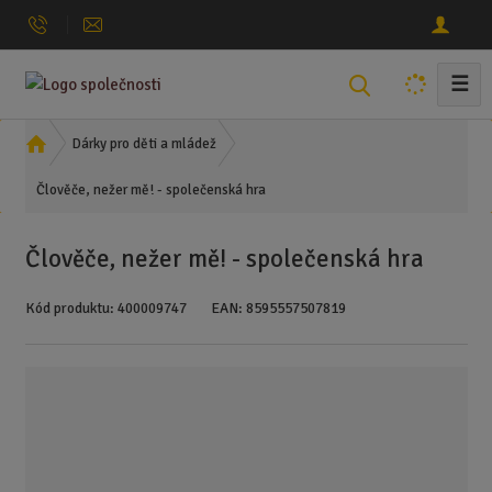
☰
V
y
h
Ú
Dárky pro děti a mládež
l
v
Člověče, nežer mě! - společenská hra
o
e
d
d
n
a
Člověče, nežer mě! - společenská hra
í
t
s
Kód produktu:
400009747
EAN:
8595557507819
t
r
a
n
a