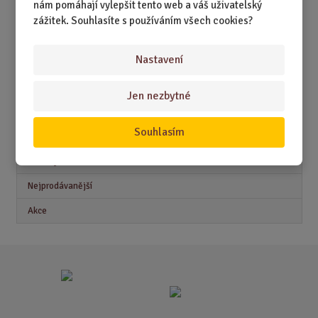
nám pomáhají vylepšit tento web a váš uživatelský
DÁRKY PRO DĚTI A MLÁDEŽ
zážitek. Souhlasíte s používáním všech cookies?
DÁRKY PRO MUŽE
Nastavení
DÁRKY PRO ŽENY
Jen nezbytné
Akční nabídky
Souhlasím
Novinky
Nejprodávanější
Akce