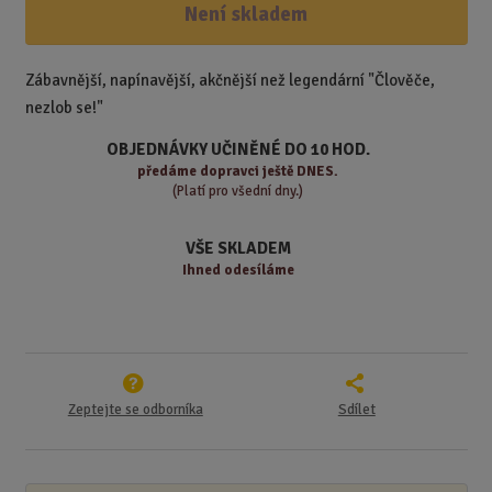
ž
ý
Není skladem
n
i
š
i
t
i
t
m
t
Zábavnější, napínavější, akčnější než legendární "Člověče,
p
n
m
nezlob se!"
o
o
n
ž
o
č
OBJEDNÁVKY UČINĚNÉ DO 10 HOD.
s
ž
e
předáme
dopravci ještě DNES.
t
s
t
(Platí pro všední dny.)
v
t
í
v
VŠE SKLADEM
í
Ihned odesíláme
Zeptejte se odborníka
Sdílet