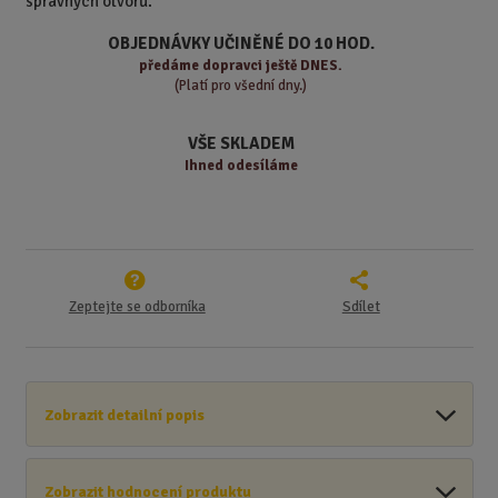
správných otvorů.
o
o
n
ž
o
č
OBJEDNÁVKY UČINĚNÉ DO 10 HOD.
s
ž
e
předáme
dopravci ještě DNES.
t
s
t
(Platí pro všední dny.)
v
t
í
v
VŠE SKLADEM
í
Ihned odesíláme
Zeptejte se odborníka
Sdílet
Zobrazit detailní popis
Zobrazit hodnocení produktu