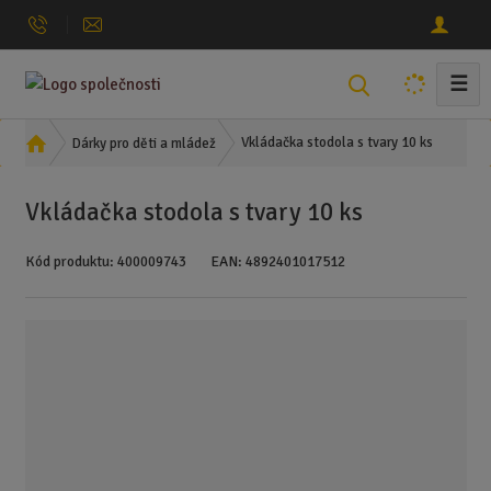
☰
V
y
h
Ú
Vkládačka stodola s tvary 10 ks
Dárky pro děti a mládež
l
v
o
e
Vkládačka stodola s tvary 10 ks
d
d
n
a
Kód produktu:
400009743
EAN:
4892401017512
í
t
s
t
r
a
n
a