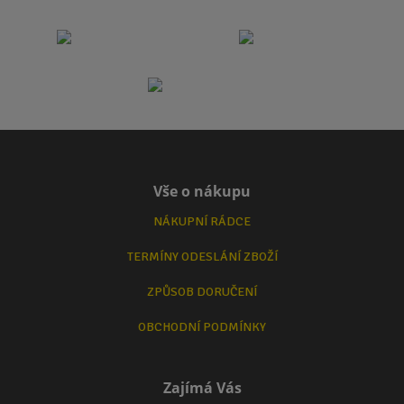
Vše o nákupu
NÁKUPNÍ RÁDCE
TERMÍNY ODESLÁNÍ ZBOŽÍ
ZPŮSOB DORUČENÍ
OBCHODNÍ PODMÍNKY
Zajímá Vás