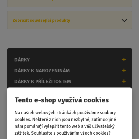
Zobrazit související produkty
DÁRKY
DÁRKY K NAROZENINÁM
DÁRKY K PŘÍLEŽITOSTEM
DÁRKY PODLE ZÁJMŮ
Tento e-shop využívá cookies
DÁRKY PODLE ZAMĚSTNÁNÍ
Na našich webových stránkách používáme soubory
DÁRKY PRO DĚTI A MLÁDEŽ
cookies. Některé z nich jsou nezbytné, zatímco jiné
DÁRKY PRO MUŽE
nám pomáhají vylepšit tento web a váš uživatelský
zážitek. Souhlasíte s používáním všech cookies?
DÁRKY PRO ŽENY