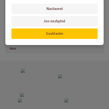
Nastavení
Akční nabídky
Jen nezbytné
Novinky
Souhlasím
Nejprodávanější
Akce