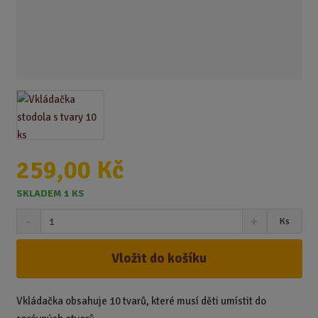
259,00 Kč
SKLADEM 1 KS
S
N
Z
Ks
n
a
m
í
v
ě
ž
ý
Vložit do košíku
n
i
š
i
t
i
t
m
t
Vkládačka obsahuje 10 tvarů, které musí děti umístit do
p
n
m