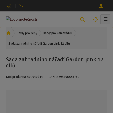
☰
V
y
h
Ú
Dárky pro ženy
Dárky pro kamarádku
l
v
Sada zahradního nářadí Garden pink 12 dílů
o
e
d
d
n
a
Sada zahradního nářadí Garden pink 12
í
t
dílů
s
t
Kód produktu:
400010411
EAN:
8594196538789
r
a
n
a