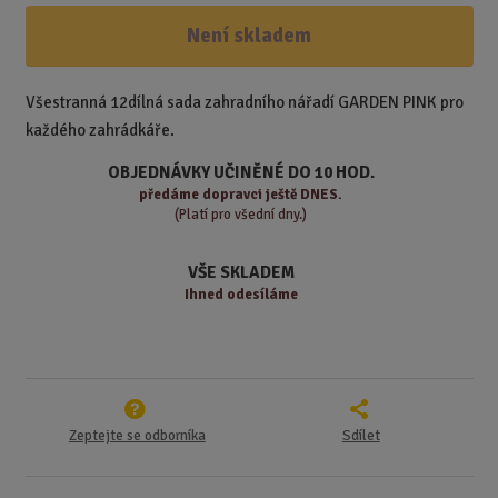
í
v
ě
ž
ý
Není skladem
n
i
š
i
t
i
t
m
t
Všestranná 12dílná sada zahradního nářadí GARDEN PINK pro
p
n
m
každého zahrádkáře.
o
o
n
ž
o
č
OBJEDNÁVKY UČINĚNÉ DO 10 HOD.
s
ž
e
předáme
dopravci ještě DNES.
t
s
t
(Platí pro všední dny.)
v
t
í
v
VŠE SKLADEM
í
Ihned odesíláme
Zeptejte se odborníka
Sdílet