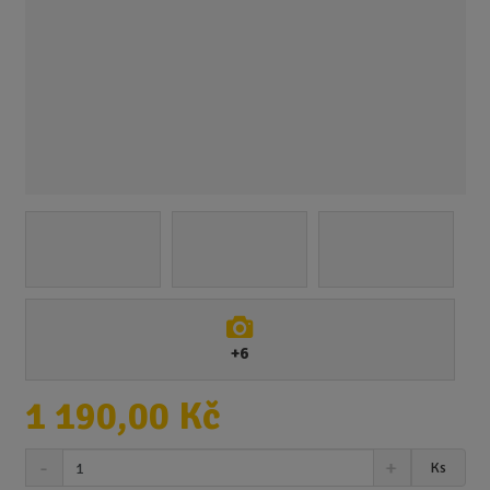
+6
1 190,00 Kč
S
N
Z
Ks
n
a
m