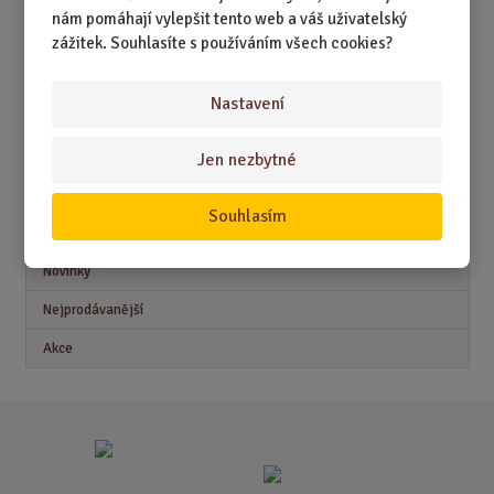
DÁRKY PODLE ZAMĚSTNÁNÍ
nám pomáhají vylepšit tento web a váš uživatelský
DÁRKY PRO DĚTI A MLÁDEŽ
zážitek. Souhlasíte s používáním všech cookies?
DÁRKY PRO MUŽE
Nastavení
DÁRKY PRO ŽENY
Jen nezbytné
Souhlasím
Akční nabídky
Novinky
Nejprodávanější
Akce