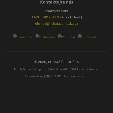
Kontaktujte nás
Zákaznická linka:
+420
602 683 974
(7–15 hod.)
obchod@hubatacernoska.cz
© 2026, HUBATÁ ČERNOŠKA
|
|
|
Prohlášení o přístupnosti
Podmínky užití
GDPR
Mapa stránek
Eshop vytvořila
eBRÁNA
| eBRÁNA eshop s propojením na IS