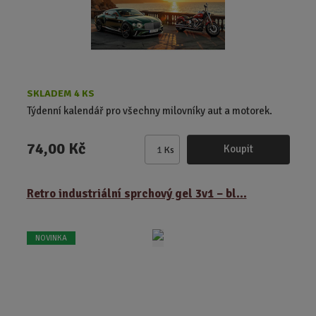
e
t
SKLADEM 4 KS
Týdenní kalendář pro všechny milovníky aut a motorek.
74,00 Kč
Koupit
Ks
Z
m
ě
Retro industriální sprchový gel 3v1 – bl...
n
i
t
NOVINKA
p
o
č
e
t