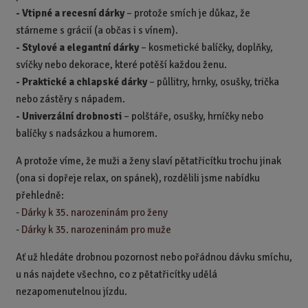
-
Vtipné a recesní dárky
– protože smích je důkaz, že
stárneme s grácií (a občas i s vínem).
-
Stylové a elegantní dárky
– kosmetické balíčky, doplňky,
svíčky nebo dekorace, které potěší každou ženu.
-
Praktické a chlapské dárky
– půllitry, hrnky, osušky, trička
nebo zástěry s nápadem.
-
Univerzální drobnosti
– polštáře, osušky, hrníčky nebo
balíčky s nadsázkou a humorem.
A protože víme, že muži a ženy slaví pětatřicítku trochu jinak
(ona si dopřeje relax, on spánek), rozdělili jsme nabídku
přehledně:
-
Dárky k 35. narozeninám pro ženy
-
Dárky k 35. narozeninám pro muže
Ať už hledáte drobnou pozornost nebo pořádnou dávku smíchu,
u nás najdete všechno, co z pětatřicítky udělá
nezapomenutelnou jízdu.