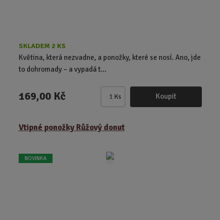
SKLADEM 2 KS
Květina, která nezvadne, a ponožky, které se nosí. Ano, jde
to dohromady – a vypadá t...
169,00 Kč
Koupit
Ks
Z
m
ě
Vtipné ponožky Růžový donut
n
i
t
NOVINKA
p
o
č
e
t