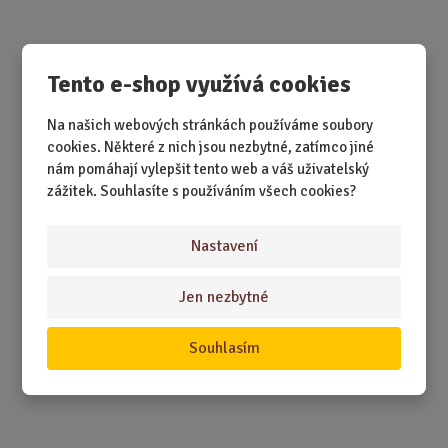
SKLADEM 5 KS
Tento e-shop využívá cookies
Rok 1991 nebyl jen obyčejný rok. Byl to začátek změn,
legend a jednoho narozeninového...
Na našich webových stránkách používáme soubory
cookies. Některé z nich jsou nezbytné, zatímco jiné
nám pomáhají vylepšit tento web a váš uživatelský
55,00 Kč
Koupit
Ks
Z
zážitek. Souhlasíte s používáním všech cookies?
m
ě
Hrací přání - Optimista
Nastavení
n
i
Jen nezbytné
t
p
o
Souhlasím
č
e
t