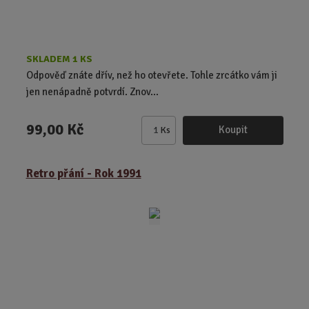
SKLADEM 1 KS
Odpověď znáte dřív, než ho otevřete. Tohle zrcátko vám ji
jen nenápadně potvrdí. Znov...
99,00 Kč
Koupit
Ks
Z
m
ě
Retro přání - Rok 1991
n
i
t
p
o
č
e
t