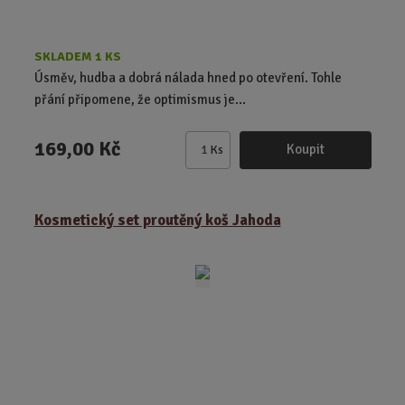
SKLADEM 1 KS
Úsměv, hudba a dobrá nálada hned po otevření. Tohle
přání připomene, že optimismus je...
169,00 Kč
Koupit
Ks
Z
m
ě
Kosmetický set proutěný koš Jahoda
n
i
t
p
o
č
e
t