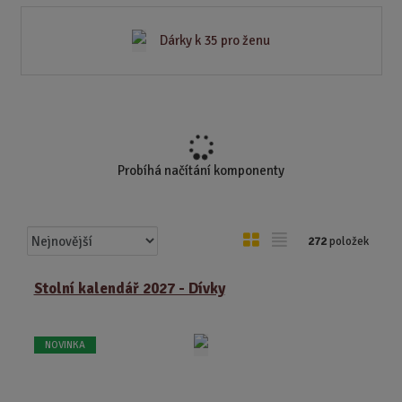
Dárky k 35 pro ženu
Probíhá načítání komponenty
Ř
O
T
272
položek
a
b
a
z
r
b
Stolní kalendář 2027 - Dívky
e
á
u
n
z
l
í
NOVINKA
k
k
p
o
o
r
o
v
v