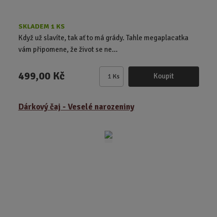
SKLADEM 1 KS
Když už slavíte, tak ať to má grády. Tahle megaplacatka
vám připomene, že život se ne...
499,00 Kč
Koupit
Ks
Z
m
ě
Dárkový čaj - Veselé narozeniny
n
i
t
p
o
č
e
t