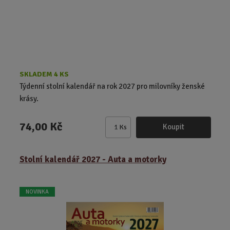
d
ý
ý
u
v
v
k
ý
ý
t
p
p
ů
i
i
s
s
SKLADEM 4 KS
Týdenní stolní kalendář na rok 2027 pro milovníky ženské
krásy.
74,00 Kč
Koupit
Ks
Z
m
ě
Stolní kalendář 2027 - Auta a motorky
n
i
t
NOVINKA
p
o
č