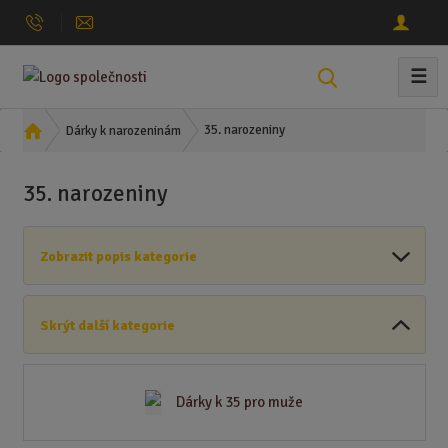
☰
V
y
h
Ú
35. narozeniny
Dárky k narozeninám
l
v
o
e
35. narozeniny
d
d
n
a
í
t
Zobrazit popis kategorie
s
t
r
Skrýt další kategorie
a
n
a
Dárky k 35 pro muže