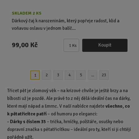
SKLADEM 2 KS
Dárkový čaj k narozeninám, který popřeje radost, klid a
voňavou oslavu v jednom balíč...
99,00 Kč
Koupit
Ks
Z
m
ě
n
2
3
4
5
...
23
1
i
t
p
Třicet pět je zlomový věk – na krizové chvíle je ještě brzy a na
o
blbosti už je pozdě. Ale právě to z něj dělá ideální čas na dárky,
č
které mají nápad a šmrnc.
V naší nabídce najdete
všechno, co
e
k pětatřicítce patří
– od humoru po eleganci:
t
-
Dárky s číslem 35
– trička, hrníčky, polštáře, osušky nebo
dopravní značka s pětatřicítkou – ideální pro ty, kteří si ji chtějí
pořádně užít.