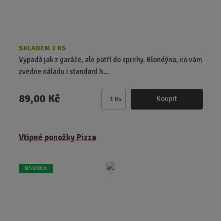
SKLADEM 2 KS
Vypadá jak z garáže, ale patří do sprchy. Blondýna, co vám
zvedne náladu i standard h...
89,00 Kč
Koupit
Ks
Z
m
ě
Vtipné ponožky Pizza
n
i
t
NOVINKA
p
o
č
e
t