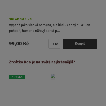
SKLADEM 1 KS
Vypadá jako sladká odměna, ale klid – žádný cukr. Jen
pohodlí, humor a růžový donut p...
99,00 Kč
Koupit
Ks
Z
m
ě
Zrcátko Kdo je na světě nejkrásnější?
n
i
t
NOVINKA
p
o
č
e
t