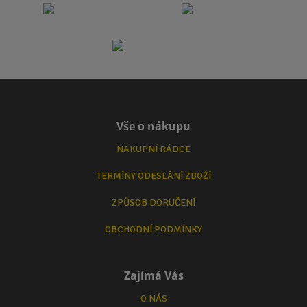
Vše o nákupu
NÁKUPNÍ RÁDCE
TERMÍNY ODESLÁNÍ ZBOŽÍ
ZPŮSOB DORUČENÍ
OBCHODNÍ PODMÍNKY
Zajímá Vás
O NÁS