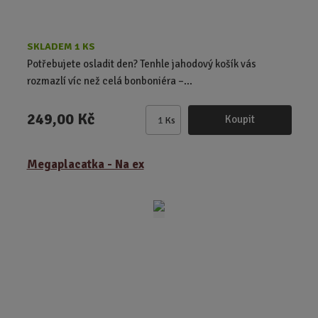
SKLADEM 1 KS
Potřebujete osladit den? Tenhle jahodový košík vás
rozmazlí víc než celá bonboniéra –...
249,00 Kč
Koupit
Ks
Z
m
ě
Megaplacatka - Na ex
n
i
t
p
o
č
e
t