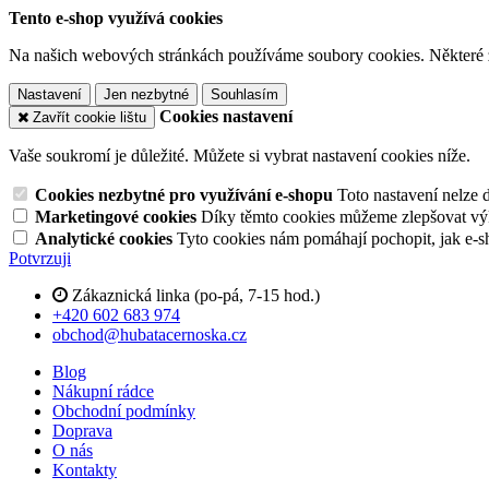
Tento e-shop využívá cookies
Na našich webových stránkách používáme soubory cookies. Některé z n
Nastavení
Jen nezbytné
Souhlasím
Cookies nastavení
Zavřít cookie lištu
Vaše soukromí je důležité. Můžete si vybrat nastavení cookies níže.
Cookies nezbytné pro využívání e-shopu
Toto nastavení nelze 
Marketingové cookies
Díky těmto cookies můžeme zlepšovat výko
Analytické cookies
Tyto cookies nám pomáhají pochopit, jak e-s
Potvrzuji
Zákaznická linka (po-pá, 7-15 hod.)
+420 602 683 974
obchod@hubatacernoska.cz
Blog
Nákupní rádce
Obchodní podmínky
Doprava
O nás
Kontakty