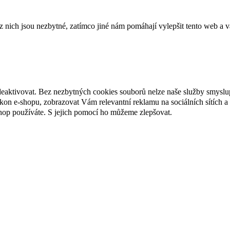
ich jsou nezbytné, zatímco jiné nám pomáhají vylepšit tento web a vá
deaktivovat. Bez nezbytných cookies souborů nelze naše služby smyslu
n e-shopu, zobrazovat Vám relevantní reklamu na sociálních sítích a 
hop používáte. S jejich pomocí ho můžeme zlepšovat.