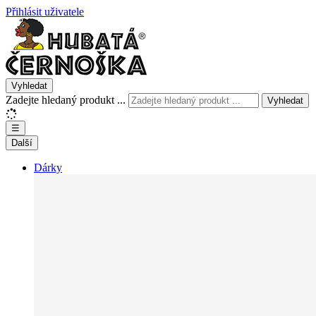
Přihlásit uživatele
Vyhledat
Zadejte hledaný produkt ...
Vyhledat
☰
Další
Dárky