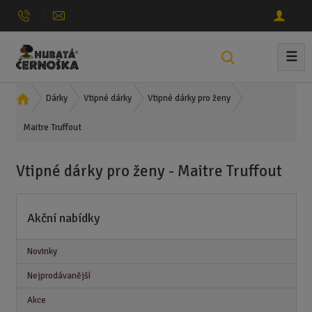
☰
V
y
h
Ú
Dárky
Vtipné dárky
Vtipné dárky pro ženy
l
v
e
Maitre Truffout
o
d
d
n
a
Vtipné dárky pro ženy - Maitre Truffout
í
t
s
t
Akční nabídky
r
a
n
Novinky
a
Nejprodávanější
Akce