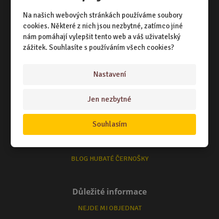
NÁKUPNÍ RÁDCE
Na našich webových stránkách používáme soubory
cookies. Některé z nich jsou nezbytné, zatímco jiné
TERMÍNY ODESLÁNÍ ZBOŽÍ
nám pomáhají vylepšit tento web a váš uživatelský
zážitek. Souhlasíte s používáním všech cookies?
ZPŮSOB DORUČENÍ
OBCHODNÍ PODMÍNKY
Nastavení
Jen nezbytné
Zajímá Vás
O NÁS
Souhlasím
KONTAKTUJTE NÁS
BLOG HUBATÉ ČERNOŠKY
Důležité informace
NEJDE MI OBJEDNAT