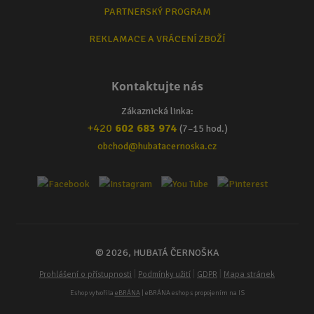
PARTNERSKÝ PROGRAM
REKLAMACE A VRÁCENÍ ZBOŽÍ
Kontaktujte nás
Zákaznická linka:
+420
602 683 974
(7–15 hod.)
obchod@hubatacernoska.cz
© 2026, HUBATÁ ČERNOŠKA
|
|
|
Prohlášení o přístupnosti
Podmínky užití
GDPR
Mapa stránek
Eshop vytvořila
eBRÁNA
| eBRÁNA eshop s propojením na IS