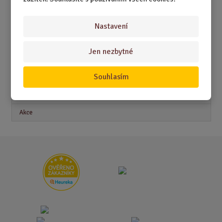
DÁRKY PRO ŽENY
Nastavení
Jen nezbytné
Akční nabídky
Souhlasím
Novinky
Nejprodávanější
Akce