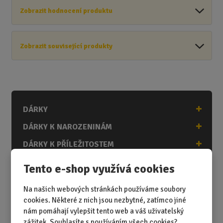
Zobrazit hodnocení produktu
Zobrazit související produkty
DÁRKY
DÁRKY K NAROZENINÁM
DÁRKY K PŘÍLEŽITOSTEM
DÁRKY PODLE ZÁJMŮ
Tento e-shop využívá cookies
DÁRKY PODLE ZAMĚSTNÁNÍ
Na našich webových stránkách používáme soubory
DÁRKY PRO DĚTI A MLÁDEŽ
cookies. Některé z nich jsou nezbytné, zatímco jiné
nám pomáhají vylepšit tento web a váš uživatelský
DÁRKY PRO MUŽE
zážitek. Souhlasíte s používáním všech cookies?