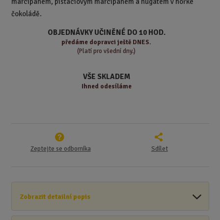
marcipánem, pistáciovým marcipánem a nugátem v hořké
ž
o
č
čokoládě.
s
ž
e
t
s
t
OBJEDNÁVKY UČINĚNÉ DO 10 HOD.
v
t
předáme
dopravci ještě DNES.
í
v
(Platí pro všední dny.)
í
VŠE SKLADEM
Ihned odesíláme
Zeptejte se odborníka
Sdílet
Zobrazit detailní popis