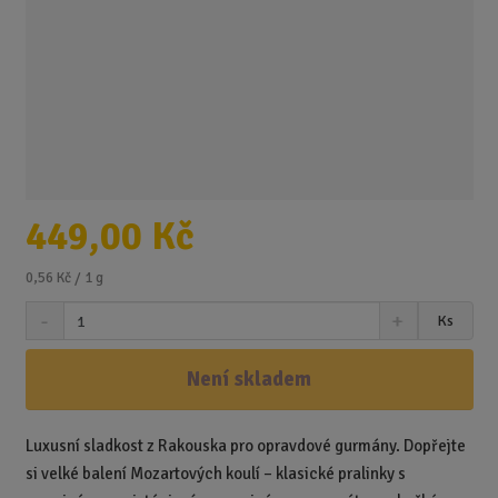
449,00 Kč
0,56 Kč / 1 g
S
N
Z
Ks
n
a
m
í
v
ě
ž
ý
Není skladem
n
i
š
i
t
i
t
m
t
Luxusní sladkost z Rakouska pro opravdové gurmány. Dopřejte
p
n
m
si velké balení Mozartových koulí – klasické pralinky s
o
o
n