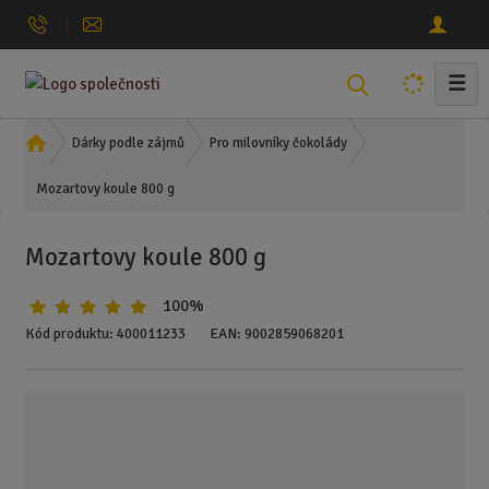
☰
V
y
h
Ú
Dárky podle zájmů
Pro milovníky čokolády
l
v
Mozartovy koule 800 g
o
e
d
d
n
a
Mozartovy koule 800 g
í
t
s
100%
t
r
Kód produktu:
400011233
EAN:
9002859068201
a
n
a