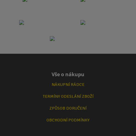
Vše o nákupu
NÁKUPNÍ RÁDCE
TERMÍNY ODESLÁNÍ ZBOŽÍ
ZPŮSOB DORUČENÍ
OBCHODNÍ PODMÍNKY