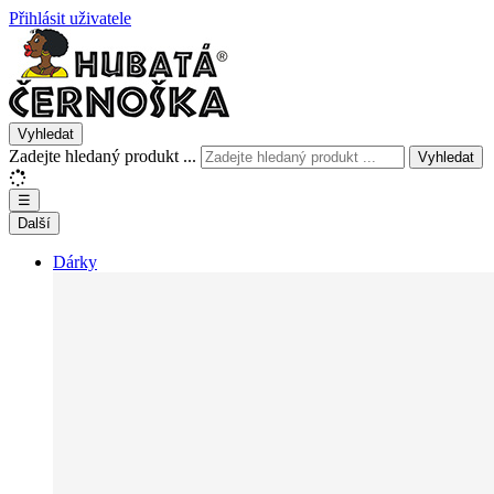
Přihlásit uživatele
Vyhledat
Zadejte hledaný produkt ...
Vyhledat
☰
Další
Dárky