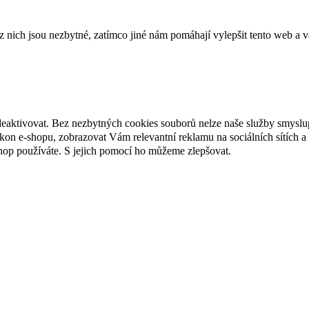
ich jsou nezbytné, zatímco jiné nám pomáhají vylepšit tento web a vá
deaktivovat. Bez nezbytných cookies souborů nelze naše služby smyslu
n e-shopu, zobrazovat Vám relevantní reklamu na sociálních sítích a 
hop používáte. S jejich pomocí ho můžeme zlepšovat.