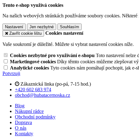
Tento e-shop využívá cookies
Na našich webových stránkách používáme soubory cookies. Některé z n
Nastavení
Jen nezbytné
Souhlasím
Cookies nastavení
Zavřít cookie lištu
Vaše soukromí je důležité. Můžete si vybrat nastavení cookies níže.
Cookies nezbytné pro využívání e-shopu
Toto nastavení nelze 
Marketingové cookies
Díky těmto cookies můžeme zlepšovat výko
Analytické cookies
Tyto cookies nám pomáhají pochopit, jak e-s
Potvrzuji
Zákaznická linka (po-pá, 7-15 hod.)
+420 602 683 974
obchod@hubatacernoska.cz
Blog
Nákupní rádce
Obchodní podmínky
Doprava
O nás
Kontakty