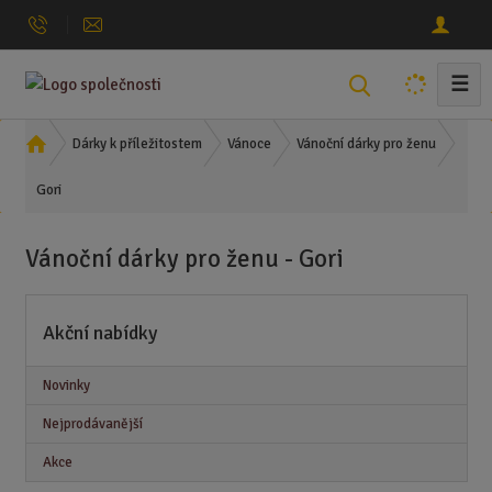
☰
V
y
h
Ú
Dárky k příležitostem
Vánoce
Vánoční dárky pro ženu
l
v
Gori
o
e
d
d
n
a
Vánoční dárky pro ženu - Gori
í
t
s
t
Akční nabídky
r
a
n
Novinky
a
Nejprodávanější
Akce