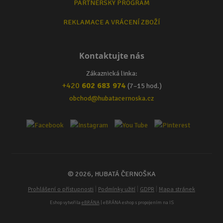
PARTNERSKÝ PROGRAM
REKLAMACE A VRÁCENÍ ZBOŽÍ
Kontaktujte nás
Zákaznická linka:
+420
602 683 974
(7–15 hod.)
obchod@hubatacernoska.cz
© 2026, HUBATÁ ČERNOŠKA
|
|
|
Prohlášení o přístupnosti
Podmínky užití
GDPR
Mapa stránek
Eshop vytvořila
eBRÁNA
| eBRÁNA eshop s propojením na IS