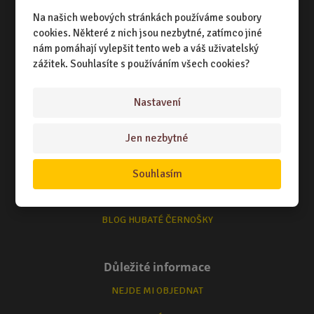
NÁKUPNÍ RÁDCE
Na našich webových stránkách používáme soubory
cookies. Některé z nich jsou nezbytné, zatímco jiné
TERMÍNY ODESLÁNÍ ZBOŽÍ
nám pomáhají vylepšit tento web a váš uživatelský
zážitek. Souhlasíte s používáním všech cookies?
ZPŮSOB DORUČENÍ
OBCHODNÍ PODMÍNKY
Nastavení
Jen nezbytné
Zajímá Vás
O NÁS
Souhlasím
KONTAKTUJTE NÁS
BLOG HUBATÉ ČERNOŠKY
Důležité informace
NEJDE MI OBJEDNAT