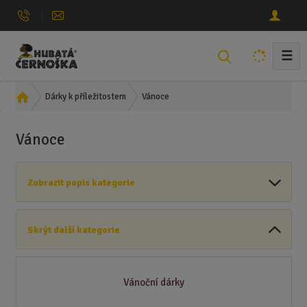
☰
V
y
h
Ú
Vánoce
Dárky k příležitostem
l
v
e
o
Vánoce
d
d
n
a
í
t
Zobrazit popis kategorie
s
t
r
Skrýt další kategorie
a
n
a
Vánoční dárky