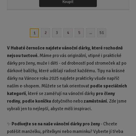
ě
Koupit
ž
ý
n
i
š
i
t
i
t
m
t
p
n
m
2
3
4
5
...
51
1
o
o
n
ž
o
č
s
ž
e
V Hubaté černošce najdete vánoční dárky, které rozhodně
t
s
t
nejsou tuctové.
Máme pro vás originální, vtipné i praktické
v
t
dárky pro ženy, muže i děti - od drobností pod stromeček až po
í
v
í
dárkové balíčky, které udělají radost každému. Tipy na krásné
dárky na Vánoce roku 2025 najdete prakticky všude napříč
naším e-shopem. Můžete se tak orientovat
podle speciálních
kategorií
, které se zaměřují na vánoční dárky
pro členy
rodiny
,
podle koníčku
dotyčného nebo
zaměstnání
. Zde jsme
vybrali jen to nejlepší, abyste měli inspiraci.
✨
Podívejte se na naše vánoční dárky pro ženy
-
Chcete
potěšit manželku, přítelkyni nebo maminku? Vyberte jí třeba