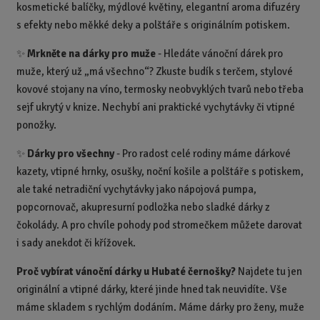
kosmetické balíčky, mýdlové květiny, elegantní aroma difuzéry
s efekty nebo měkké deky a polštáře s originálním potiskem.
✨
Mrkněte na dárky pro muže
- Hledáte vánoční dárek pro
muže, který už „má všechno“? Zkuste budík s terčem, stylové
kovové stojany na víno, termosky neobvyklých tvarů nebo třeba
sejf ukrytý v knize. Nechybí ani praktické vychytávky či vtipné
ponožky.
✨
Dárky pro všechny
- Pro radost celé rodiny máme dárkové
kazety, vtipné hrnky, osušky, noční košile a polštáře s potiskem,
ale také netradiční vychytávky jako nápojová pumpa,
popcornovač, akupresurní podložka nebo sladké dárky z
čokolády. A pro chvíle pohody pod stromečkem můžete darovat
i sady anekdot či křížovek.
Proč vybírat vánoční dárky u Hubaté černošky?
Najdete tu jen
originální a vtipné dárky, které jinde hned tak neuvidíte. V
še
máme skladem s rychlým dodáním. Máme
dárky pro ženy, muže