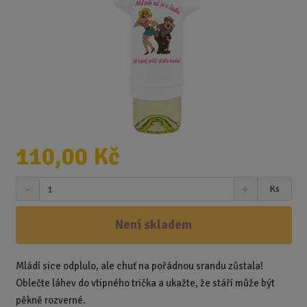
110,00 Kč
S
N
Z
Ks
n
a
m
í
v
ě
ž
ý
Není skladem
n
i
š
i
t
i
t
m
t
Mládí sice odplulo, ale chuť na pořádnou srandu zůstala!
p
n
m
Oblečte láhev do vtipného trička a ukažte, že stáří může být
o
o
n
pěkně rozverné.
ž
o
č