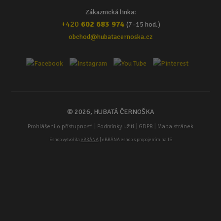
Zákaznická linka:
+420
602 683 974
(7–15 hod.)
obchod@hubatacernoska.cz
© 2026, HUBATÁ ČERNOŠKA
|
|
|
Prohlášení o přístupnosti
Podmínky užití
GDPR
Mapa stránek
Eshop vytvořila
eBRÁNA
| eBRÁNA eshop s propojením na IS