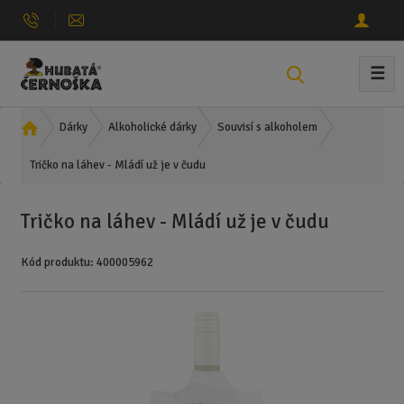
☰
V
y
h
Ú
Dárky
Alkoholické dárky
Souvisí s alkoholem
l
v
e
Tričko na láhev - Mládí už je v čudu
o
d
d
n
a
Tričko na láhev - Mládí už je v čudu
í
t
s
Kód produktu:
400005962
t
r
a
n
a