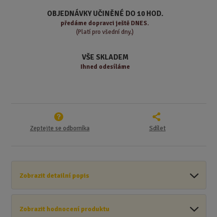
s
ž
e
OBJEDNÁVKY UČINĚNÉ DO 10 HOD.
t
s
t
předáme
dopravci ještě DNES.
v
t
(Platí pro všední dny.)
í
v
í
VŠE SKLADEM
Ihned odesíláme
Zeptejte se odborníka
Sdílet
Zobrazit detailní popis
Zobrazit hodnocení produktu