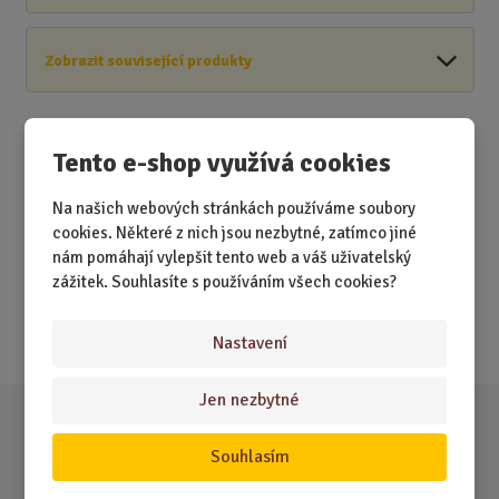
Zobrazit související produkty
Tento e-shop využívá cookies
Akční nabídky
Na našich webových stránkách používáme soubory
cookies. Některé z nich jsou nezbytné, zatímco jiné
Novinky
nám pomáhají vylepšit tento web a váš uživatelský
zážitek. Souhlasíte s používáním všech cookies?
Nejprodávanější
Akce
Nastavení
Jen nezbytné
Souhlasím