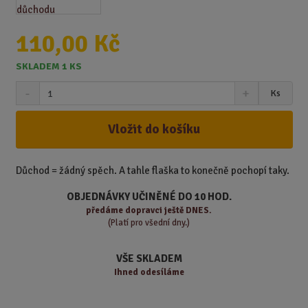
110,00 Kč
SKLADEM 1 KS
S
N
Z
Ks
n
a
m
í
v
ě
ž
ý
Vložit do košíku
n
i
š
i
t
i
t
m
t
Důchod = žádný spěch. A tahle flaška to konečně pochopí taky.
p
n
m
o
o
n
OBJEDNÁVKY UČINĚNÉ DO 10 HOD.
ž
o
č
předáme
dopravci ještě DNES.
s
ž
(Platí pro všední dny.)
e
t
s
t
v
t
VŠE SKLADEM
í
v
Ihned odesíláme
í