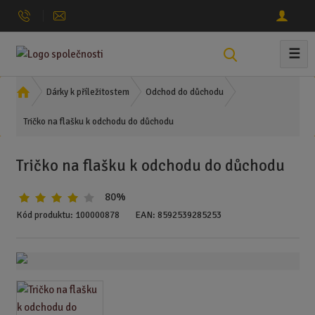
☰
V
y
h
Ú
Dárky k příležitostem
Odchod do důchodu
l
v
Tričko na flašku k odchodu do důchodu
o
e
d
d
n
a
Tričko na flašku k odchodu do důchodu
í
t
s
80%
t
r
Kód produktu:
100000878
EAN:
8592539285253
a
n
a