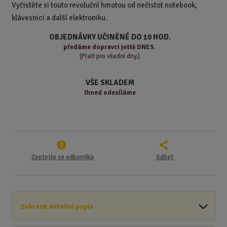
t
m
t
Vyčistěte si touto revoluční hmotou od nečistot notebook,
p
n
m
klávesnici a další elektroniku.
o
o
n
ž
o
č
OBJEDNÁVKY UČINĚNÉ DO 10 HOD.
s
ž
e
předáme
dopravci ještě DNES.
t
s
t
(Platí pro všední dny.)
v
t
í
v
VŠE SKLADEM
í
Ihned odesíláme
Zeptejte se odborníka
Sdílet
Zobrazit detailní popis