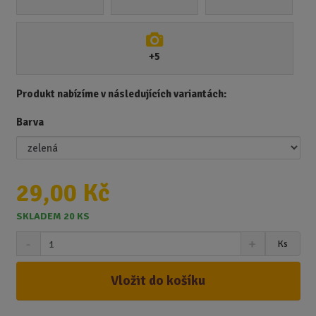
+5
Produkt nabízíme v následujících variantách:
Barva
29,00 Kč
SKLADEM 20 KS
S
N
Z
Ks
n
a
m
í
v
ě
ž
ý
Vložit do košíku
n
i
š
i
t
i