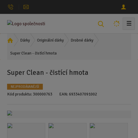
☰
V
y
h
Ú
Dárky
Originální dárky
Drobné dárky
l
v
Super Clean - čistící hmota
o
e
d
d
n
a
Super Clean - čistící hmota
í
t
s
NEJPRODÁVANĚJŠÍ
t
Kód produktu:
300000763
EAN:
6933407091002
r
a
n
a