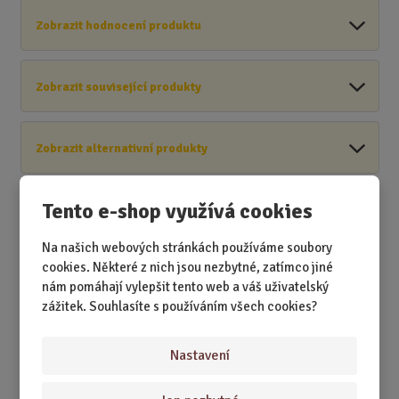
Zobrazit hodnocení produktu
Zobrazit související produkty
Zobrazit alternativní produkty
Tento e-shop využívá cookies
Zobrazit související produkty
Na našich webových stránkách používáme soubory
cookies. Některé z nich jsou nezbytné, zatímco jiné
nám pomáhají vylepšit tento web a váš uživatelský
zážitek. Souhlasíte s používáním všech cookies?
Akční nabídky
Nastavení
Novinky
Nejprodávanější