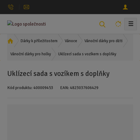
☰
V
y
h
Ú
Dárky k příležitostem
Vánoce
Vánoční dárky pro děti
l
v
Uklízecí sada s vozíkem s doplňky
o
Vánoční dárky pro holky
e
d
d
n
a
Uklízecí sada s vozíkem s doplňky
í
t
s
Kód produktu:
400009453
EAN:
4823037606429
t
r
a
n
a