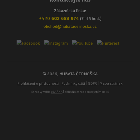
Zákaznická linka:
+420
602 683 974
(7–15 hod.)
obchod@hubatacernoska.cz
© 2026, HUBATÁ ČERNOŠKA
|
|
|
Prohlášení o přístupnosti
Podmínky užití
GDPR
Mapa stránek
Eshop vytvořila
eBRÁNA
| eBRÁNA eshop s propojením na IS