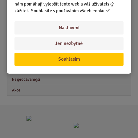
DÁRKY PRO DĚTI A MLÁDEŽ
nám pomáhají vylepšit tento web a váš uživatelský
zážitek. Souhlasíte s používáním všech cookies?
DÁRKY PRO MUŽE
DÁRKY PRO ŽENY
Nastavení
Jen nezbytné
Akční nabídky
Souhlasím
Novinky
Nejprodávanější
Akce