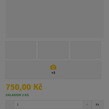
+3
750,00 Kč
SKLADEM 2 KS
S
N
Z
Ks
n
a
m