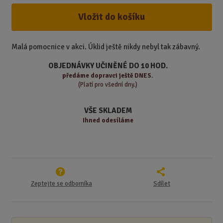
í
v
ě
ž
ý
Vložit do košíku
n
i
š
i
t
i
t
m
t
Malá pomocnice v akci. Úklid ještě nikdy nebyl tak zábavný.
p
n
m
o
o
n
OBJEDNÁVKY UČINĚNÉ DO 10 HOD.
ž
o
č
předáme
dopravci ještě DNES.
s
ž
(Platí pro všední dny.)
e
t
s
t
v
t
VŠE SKLADEM
í
v
Ihned odesíláme
í
Zeptejte se odborníka
Sdílet