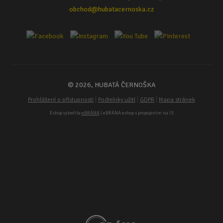
obchod@hubatacernoska.cz
© 2026, HUBATÁ ČERNOŠKA
|
|
|
Prohlášení o přístupnosti
Podmínky užití
GDPR
Mapa stránek
Eshop vytvořila
eBRÁNA
| eBRÁNA eshop s propojením na IS