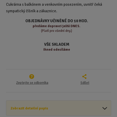
t
m
t
Cukrárna s balkónem a venkovním posezením, uvnitř čeká
p
n
m
sympatický číšník a zákaznice.
o
o
n
ž
o
č
OBJEDNÁVKY UČINĚNÉ DO 10 HOD.
s
ž
e
předáme
dopravci ještě DNES.
t
s
t
(Platí pro všední dny.)
v
t
í
v
VŠE SKLADEM
í
Ihned odesíláme
Zeptejte se odborníka
Sdílet
Zobrazit detailní popis