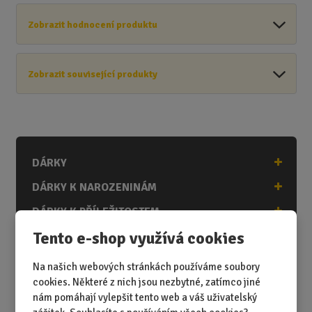
Zobrazit hodnocení produktu
Zobrazit související produkty
DÁRKY
DÁRKY K NAROZENINÁM
DÁRKY K PŘÍLEŽITOSTEM
Tento e-shop využívá cookies
DÁRKY PODLE ZÁJMŮ
DÁRKY PODLE ZAMĚSTNÁNÍ
Na našich webových stránkách používáme soubory
cookies. Některé z nich jsou nezbytné, zatímco jiné
DÁRKY PRO DĚTI A MLÁDEŽ
nám pomáhají vylepšit tento web a váš uživatelský
DÁRKY PRO MUŽE