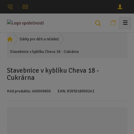
☰
V
y
h
Ú
Dárky pro děti a mládež
l
v
Stavebnice v kyblíku Cheva 18 - Cukrárna
o
e
d
d
n
a
Stavebnice v kyblíku Cheva 18 -
í
t
Cukrárna
s
t
Kód produktu:
400009800
EAN:
8595018900241
r
a
n
a