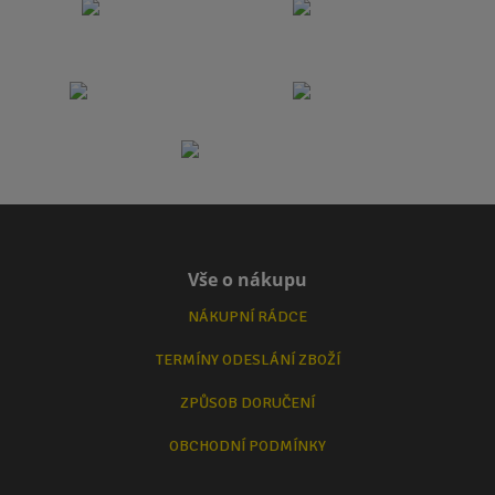
Vše o nákupu
NÁKUPNÍ RÁDCE
TERMÍNY ODESLÁNÍ ZBOŽÍ
ZPŮSOB DORUČENÍ
OBCHODNÍ PODMÍNKY