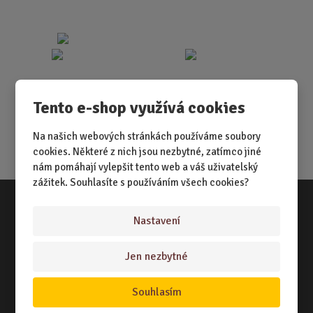
Tento e-shop využívá cookies
Na našich webových stránkách používáme soubory
cookies. Některé z nich jsou nezbytné, zatímco jiné
nám pomáhají vylepšit tento web a váš uživatelský
zážitek. Souhlasíte s používáním všech cookies?
Nastavení
Vše o nákupu
NÁKUPNÍ RÁDCE
Jen nezbytné
TERMÍNY ODESLÁNÍ ZBOŽÍ
Souhlasím
ZPŮSOB DORUČENÍ