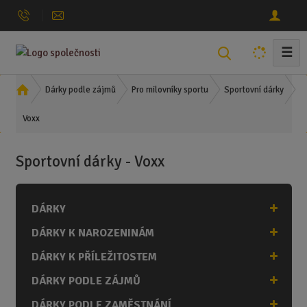
☰
V
y
h
Ú
Dárky podle zájmů
Pro milovníky sportu
Sportovní dárky
l
v
Voxx
o
e
d
d
n
a
Sportovní dárky - Voxx
í
t
s
t
DÁRKY
r
a
DÁRKY K NAROZENINÁM
n
a
DÁRKY K PŘÍLEŽITOSTEM
DÁRKY PODLE ZÁJMŮ
DÁRKY PODLE ZAMĚSTNÁNÍ