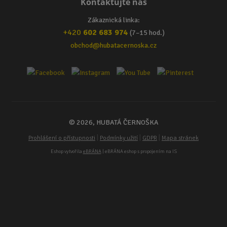
Kontaktujte nás
Zákaznická linka:
+420
602 683 974
(7–15 hod.)
obchod@hubatacernoska.cz
© 2026, HUBATÁ ČERNOŠKA
|
|
|
Prohlášení o přístupnosti
Podmínky užití
GDPR
Mapa stránek
Eshop vytvořila
eBRÁNA
| eBRÁNA eshop s propojením na IS