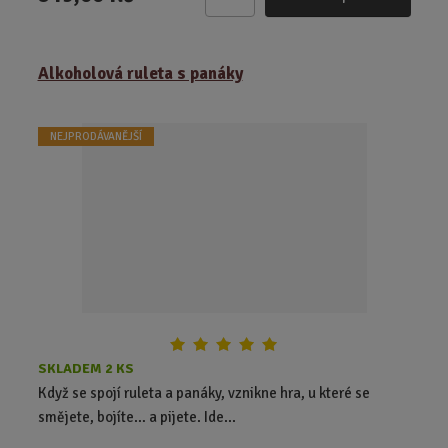
Z
m
ě
Alkoholová ruleta s panáky
n
i
t
NEJPRODÁVANĚJŠÍ
p
o
č
e
t
SKLADEM 2 KS
Když se spojí ruleta a panáky, vznikne hra, u které se
smějete, bojíte… a pijete. Ide...