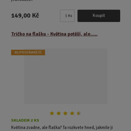
149,00 Kč
Koupit
Ks
Z
m
ě
Tričko na flašku - Květina potěší, ale.....
n
i
t
NEJPRODÁVANĚJŠÍ
p
o
č
e
t
SKLADEM 2 KS
Květina zvadne, ale flaška? Ta rozkvete hned, jakmile ji