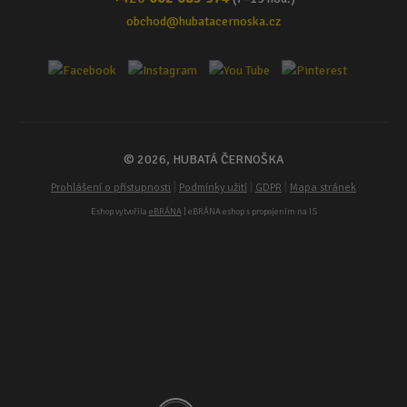
obchod@hubatacernoska.cz
© 2026, HUBATÁ ČERNOŠKA
|
|
|
Prohlášení o přístupnosti
Podmínky užití
GDPR
Mapa stránek
Eshop vytvořila
eBRÁNA
| eBRÁNA eshop s propojením na IS