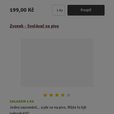
199,00 Kč
Koupit
Ks
Z
m
ě
Zvonek - Svolávač na pivo
n
i
t
p
o
č
e
t
SKLADEM 1 KS
Jedno zazvonění… a jde se na pivo. Může to být
jednodušší?