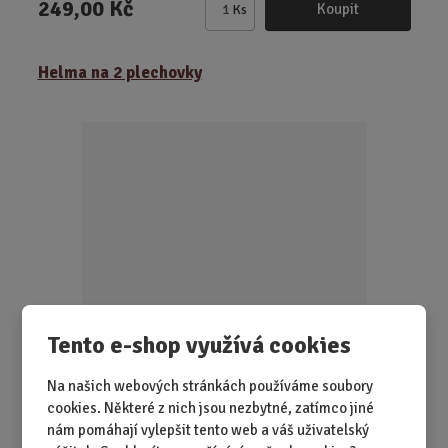
249,00 Kč
Koupit
Ks
Z
m
ě
Helma na 2 plechovky
n
i
t
p
o
č
e
t
Tento e-shop využívá cookies
SKLADEM 3 KS
Na našich webových stránkách používáme soubory
Když máte na hlavě helmu, svět ví, že jste připraveni. A
cookies. Některé z nich jsou nezbytné, zatímco jiné
když má tahle helma dvě plec...
nám pomáhají vylepšit tento web a váš uživatelský