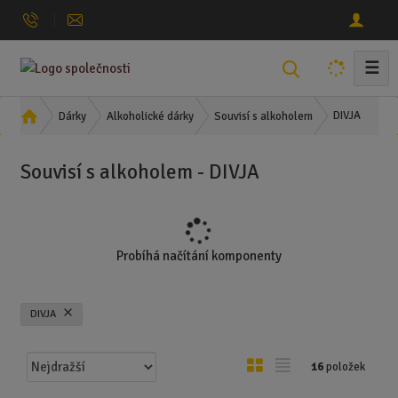
☰
V
y
h
Ú
DIVJA
Dárky
Alkoholické dárky
Souvisí s alkoholem
l
v
o
e
Souvisí s alkoholem - DIVJA
d
d
n
a
í
t
s
t
Probíhá načítání komponenty
r
a
n
DIVJA
a
Ř
O
T
16
položek
a
b
a