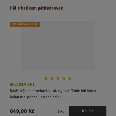
m
ě
Hůl s balíkem pětitisícovek
n
i
t
NEJPRODÁVANĚJŠÍ
p
o
č
e
t
SKLADEM 3 KS
Když už jít na procházku, tak stylově. Tahle hůl hlásá
bohatství, pohodu a nadhled dř...
649,00 Kč
Koupit
Ks
Z