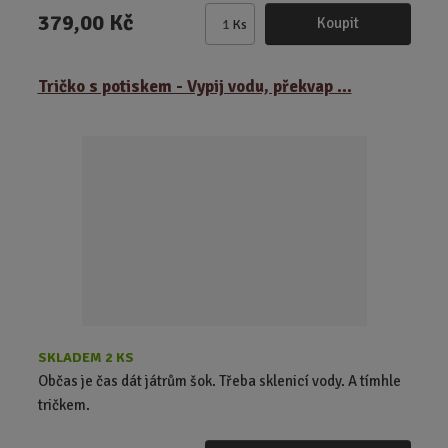
379,00 Kč
Koupit
Ks
Z
m
ě
Tričko s potiskem - Vypij vodu, překvap ...
n
i
t
p
o
č
e
t
SKLADEM 2 KS
Občas je čas dát játrům šok. Třeba sklenicí vody. A tímhle
tričkem.