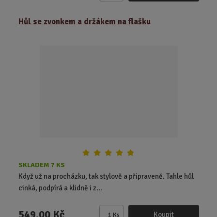
m
ě
Hůl se zvonkem a držákem na flašku
n
i
t
p
o
č
e
t
SKLADEM 7 KS
Když už na procházku, tak stylově a připraveně. Tahle hůl
cinká, podpírá a klidně i z...
549,00 Kč
Koupit
Ks