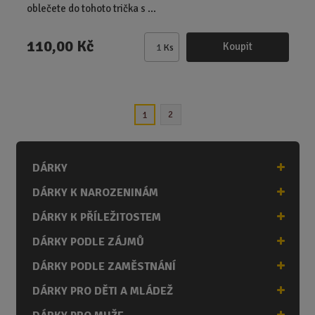
oblečete do tohoto trička s ...
110,00 Kč
Koupit
Ks
Z
m
ě
n
2
1
i
t
p
o
DÁRKY
č
DÁRKY K NAROZENINÁM
e
t
DÁRKY K PŘÍLEŽITOSTEM
DÁRKY PODLE ZÁJMŮ
DÁRKY PODLE ZAMĚSTNÁNÍ
DÁRKY PRO DĚTI A MLÁDEŽ