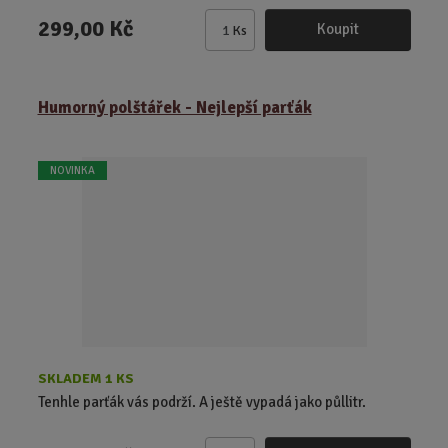
299,00 Kč
Koupit
Ks
Z
m
ě
Humorný polštářek - Nejlepší parťák
n
i
t
NOVINKA
p
o
č
e
t
SKLADEM 1 KS
Tenhle parťák vás podrží. A ještě vypadá jako půllitr.