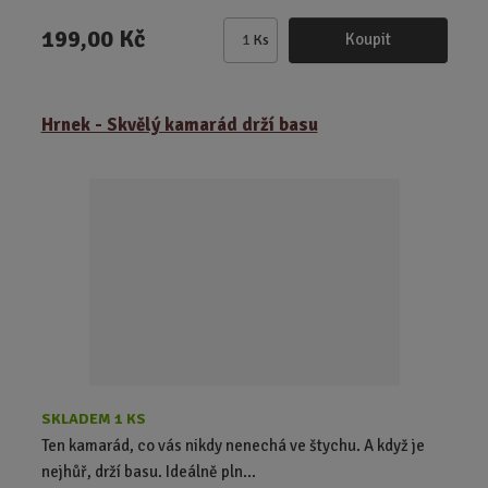
199,00 Kč
Koupit
Ks
Z
m
ě
Hrnek - Skvělý kamarád drží basu
n
i
t
p
o
č
e
t
SKLADEM 1 KS
Ten kamarád, co vás nikdy nenechá ve štychu. A když je
nejhůř, drží basu. Ideálně pln...